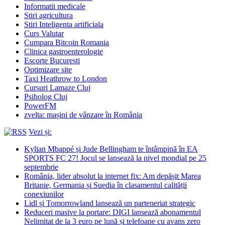
Informatii medicale
Stiri agricultura
Stiri Inteligenta artificiala
Curs Valutar
Cumpara Bitcoin Romania
Clinica gastroenterologie
Escorte Bucuresti
Optimizare site
Taxi Heathrow to London
Cursuri Lamaze Cluj
Psiholog Cluj
PowerFM
zvelta: mașini de vânzare în România
Vezi și:
Kylian Mbappé și Jude Bellingham te întâmpină în EA
SPORTS FC 27! Jocul se lansează la nivel mondial pe 25
septembrie
România, lider absolut la internet fix: Am depășit Marea
Britanie, Germania și Suedia în clasamentul calității
conexiunilor
Lidl și Tomorrowland lansează un parteneriat strategic
Reduceri masive la portare: DIGI lansează abonamentul
Nelimitat de la 3 euro pe lună și telefoane cu avans zero