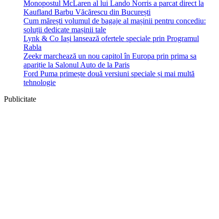
Monopostul McLaren al lui Lando Norris a parcat direct la
Kaufland Barbu Văcărescu din București
Cum mărești volumul de bagaje al mașinii pentru concediu:
soluții dedicate mașinii tale
Lynk & Co Iași lansează ofertele speciale prin Programul
Rabla
Zeekr marchează un nou capitol în Europa prin prima sa
apariție la Salonul Auto de la Paris
Ford Puma primește două versiuni speciale și mai multă
tehnologie
Publicitate