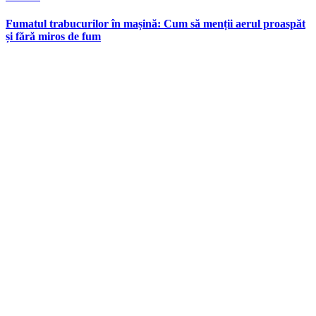
in
Fumatul trabucurilor în mașină: Cum să menții aerul proaspăt
și fără miros de fum