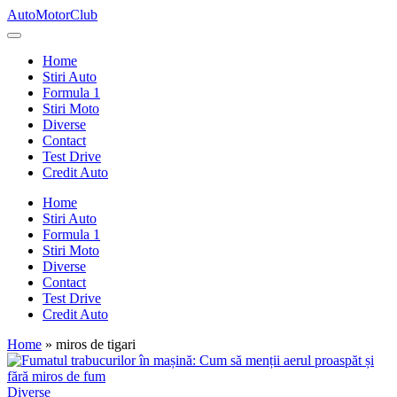
Skip
AutoMotorClub
to
Totul
content
despre
Home
masini
Stiri Auto
si
Formula 1
pasionatii
Stiri Moto
de
Diverse
masini
Contact
Test Drive
Credit Auto
Home
Stiri Auto
Formula 1
Stiri Moto
Diverse
Contact
Test Drive
Credit Auto
Home
»
miros de tigari
Posted
Diverse