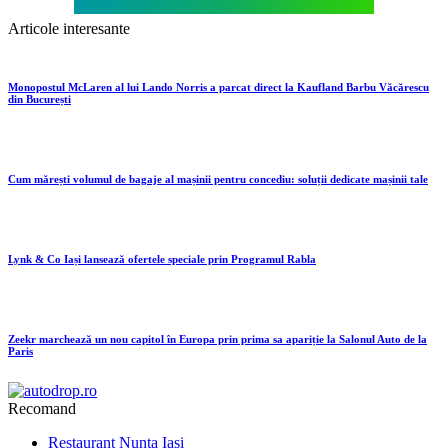
Articole interesante
Monopostul McLaren al lui Lando Norris a parcat direct la Kaufland Barbu Văcărescu
din București
Cum mărești volumul de bagaje al mașinii pentru concediu: soluții dedicate mașinii tale
Lynk & Co Iași lansează ofertele speciale prin Programul Rabla
Zeekr marchează un nou capitol în Europa prin prima sa apariție la Salonul Auto de la
Paris
Recomand
Restaurant Nunta Iasi