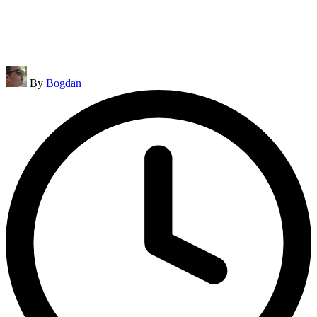
Posted
By
Bogdan
by