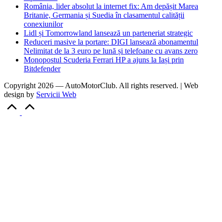
România, lider absolut la internet fix: Am depășit Marea
Britanie, Germania și Suedia în clasamentul calității
conexiunilor
Lidl și Tomorrowland lansează un parteneriat strategic
Reduceri masive la portare: DIGI lansează abonamentul
Nelimitat de la 3 euro pe lună și telefoane cu avans zero
Monopostul Scuderia Ferrari HP a ajuns la Iași prin
Bitdefender
Copyright 2026 — AutoMotorClub. All rights reserved. | Web
design by
Servicii Web
Scroll
to
Top