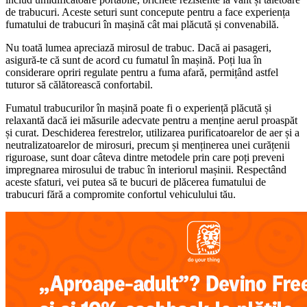
de trabucuri. Aceste seturi sunt concepute pentru a face experiența
fumatului de trabucuri în mașină cât mai plăcută și convenabilă.
Nu toată lumea apreciază mirosul de trabuc. Dacă ai pasageri,
asigură-te că sunt de acord cu fumatul în mașină. Poți lua în
considerare opriri regulate pentru a fuma afară, permițând astfel
tuturor să călătorească confortabil.
Fumatul trabucurilor în mașină poate fi o experiență plăcută și
relaxantă dacă iei măsurile adecvate pentru a menține aerul proaspăt
și curat. Deschiderea ferestrelor, utilizarea purificatoarelor de aer și a
neutralizatoarelor de mirosuri, precum și menținerea unei curățenii
riguroase, sunt doar câteva dintre metodele prin care poți preveni
impregnarea mirosului de trabuc în interiorul mașinii. Respectând
aceste sfaturi, vei putea să te bucuri de plăcerea fumatului de
trabucuri fără a compromite confortul vehiculului tău.