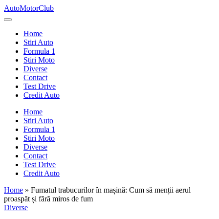
Skip
AutoMotorClub
to
Totul
content
despre
Home
masini
Stiri Auto
si
Formula 1
pasionatii
Stiri Moto
de
Diverse
masini
Contact
Test Drive
Credit Auto
Home
Stiri Auto
Formula 1
Stiri Moto
Diverse
Contact
Test Drive
Credit Auto
Home
»
Fumatul trabucurilor în mașină: Cum să menții aerul
proaspăt și fără miros de fum
Posted
Diverse
in