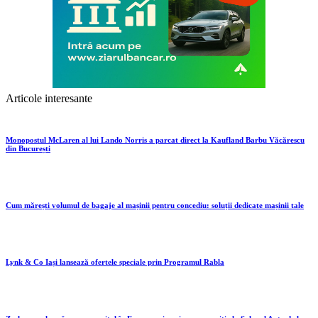
Articole interesante
Monopostul McLaren al lui Lando Norris a parcat direct la Kaufland Barbu Văcărescu
din București
Cum mărești volumul de bagaje al mașinii pentru concediu: soluții dedicate mașinii tale
Lynk & Co Iași lansează ofertele speciale prin Programul Rabla