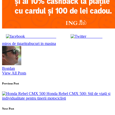
Share on Facebook
Post on X
Tags:
miros de tigari
trabucuri in masina
Bogdan
View All Posts
Post
Previous Post
navigation
Honda Rebel CMX 500: Stil de viață și
individualitate pentru tinerii motocicliști
Next Post