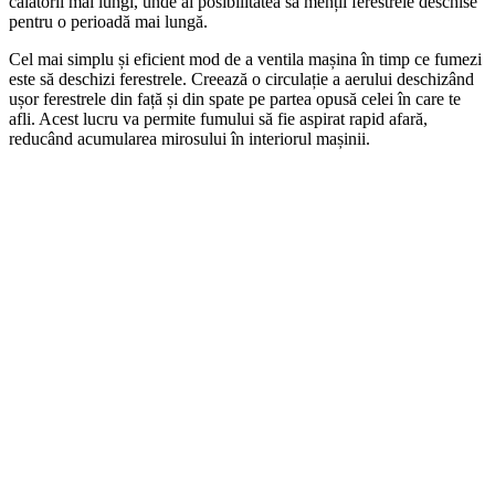
călătorii mai lungi, unde ai posibilitatea să menții ferestrele deschise
pentru o perioadă mai lungă.
Cel mai simplu și eficient mod de a ventila mașina în timp ce fumezi
este să deschizi ferestrele. Creează o circulație a aerului deschizând
ușor ferestrele din față și din spate pe partea opusă celei în care te
afli. Acest lucru va permite fumului să fie aspirat rapid afară,
reducând acumularea mirosului în interiorul mașinii.