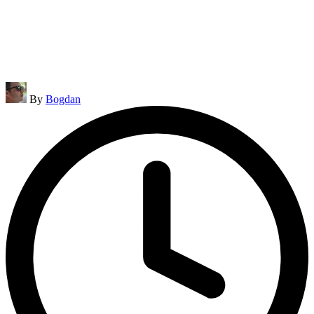
Posted
By
Bogdan
by