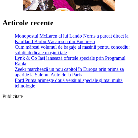
Articole recente
Monopostul McLaren al lui Lando Norris a parcat direct la
Kaufland Barbu Văcărescu din București
Cum mărești volumul de bagaje al mașinii pentru concediu:
soluții dedicate mașinii tale
Lynk & Co Iași lansează ofertele speciale prin Programul
Rabla
Zeekr marchează un nou capitol în Europa prin prima sa
apariție la Salonul Auto de la Paris
Ford Puma primește două versiuni speciale și mai multă
tehnologie
Publicitate