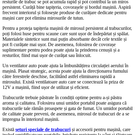
resturile de trabuc se pot acumula rapid și pot contribui la un miros
persistent. Curăță bine tapițeria, covorașele și bordul mașinii. Aspiră
frecvent interiorul și folosește produse de curățare dedicate pentru
mașini care pot elimina mirosurile de tutun.
Pentru a proteja tapițeria mașinii de mirosul persistent al trabucurilor,
poți folosi huse pentru scaune care sunt ușor de îndepărtat și spălat.
Materialele sintetice sunt mai puțin absorbante decât cele textile și
pot fi curățate mai ușor. De asemenea, folosirea de covorașe
suplimentare pentru podea poate ajuta la prinderea cenușii și a
resturilor, fiind mai ușor de curățat sau înlocuit.
Un ventilator auto poate ajuta la îmbunătățirea circulației aerului în
mașină. Plasat strategic, acesta poate ajuta la direcționarea fumului
către ferestrele deschise, facilitând astfel eliminarea rapidă a
mirosului. Există ventilatoare auto care se conectează la priza de
12V a mașinii, fiind ușor de utilizat și eficient.
Trabucurile trebuie păstrate în condiții optime pentru a-și păstra
aroma și calitatea. Folosirea unui umidor portabil poate asigura că
trabucurile tale rămân proaspete și gata de fumat. Un umidor portabil
de calitate poate preveni, de asemenea, mirosul de trabucuri de a se
impregna în interiorul mașinii.
Există
seturi speciale de trabucuri
și accesorii pentru mașină, care
includ umidificatoare portabile, brichete rezistente la vânt și tăietoare