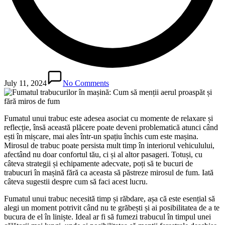
July 11, 2024
No Comments
Fumatul unui trabuc este adesea asociat cu momente de relaxare și
reflecție, însă această plăcere poate deveni problematică atunci când
ești în mișcare, mai ales într-un spațiu închis cum este mașina.
Mirosul de trabuc poate persista mult timp în interiorul vehiculului,
afectând nu doar confortul tău, ci și al altor pasageri. Totuși, cu
câteva strategii și echipamente adecvate, poți să te bucuri de
trabucuri în mașină fără ca aceasta să păstreze mirosul de fum. Iată
câteva sugestii despre cum să faci acest lucru.
Fumatul unui trabuc necesită timp și răbdare, așa că este esențial să
alegi un moment potrivit când nu te grăbești și ai posibilitatea de a te
bucura de el în liniște. Ideal ar fi să fumezi trabucul în timpul unei