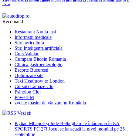
Zeekr marchează un nou capitol în Europa prin prima sa apariție la Salonul Auto de la
Paris
Recomand
Restaurant Nunta Iasi
Informatii medicale
Stiri agricultura
Stiri Inteligenta artificiala
Curs Valutar
Cumpara Bitcoin Romania
Clinica gastroenterologie
Escorte Bucuresti
Optimizare site
Taxi Heathrow to London
Cursuri Lamaze Cluj
Psiholog Cluj
PowerFM
zvelta: mașini de vânzare în România
Vezi și:
Kylian Mbappé și Jude Bellingham te întâmpină în EA
SPORTS FC 27! Jocul se lansează la nivel mondial pe 25
septembrie