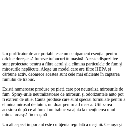
Un purificator de aer portabil este un echipament esențial pentru
oricine dorește să fumeze trabucuri în mașină. Aceste dispozitive
sunt proiectate pentru a filtra aerul și a elimina particulele de fum și
mirosurile neplăcute. Alege un model care are filtre HEPA și
cărbune activ, deoarece acestea sunt cele mai eficiente în captarea
fumului de trabuc.
Există numeroase produse pe piață care pot neutraliza mirosurile de
fum. Spray-urile neutralizatoare de mirosuri și odorizantele auto pot
fi extrem de utile. Caută produse care sunt special formulate pentru a
elimina mirosul de tutun, nu doar pentru a-l masca. Utilizarea
acestora după ce ai fumat un trabuc va ajuta la menținerea unui
miros proaspăt în mașină.
Un alt aspect important este curățenia regulată a mașinii. Cenușa și