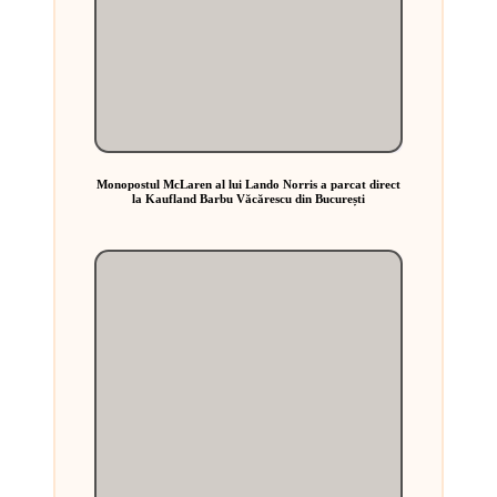
Monopostul McLaren al lui Lando Norris a parcat direct
la Kaufland Barbu Văcărescu din București