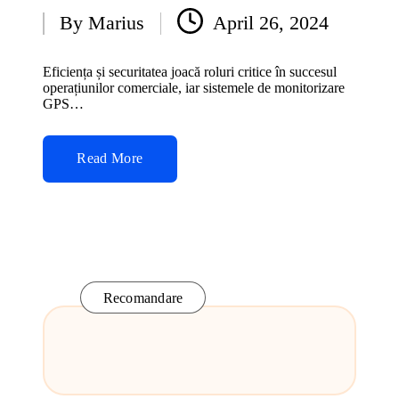
By
Marius
April 26, 2024
Posted
by
Eficiența și securitatea joacă roluri critice în succesul
operațiunilor comerciale, iar sistemele de monitorizare
GPS…
Read More
Recomandare