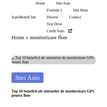
Home
Stiri Auto
Formula 1
Stiri Moto
Skip
Diverse
Contact
AutoMotorClub
to
Totul
Test Drive
content
despre
Credit Auto
masini
si
Home
»
monitorizare flote
pasionatii
de
masini
Posted
Stiri Auto
in
Top 10 beneficii ale sistemelor de monitorizare GPS
pentru flote