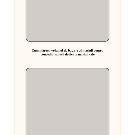
Cum mărești volumul de bagaje al mașinii pentru
concediu: soluții dedicate mașinii tale