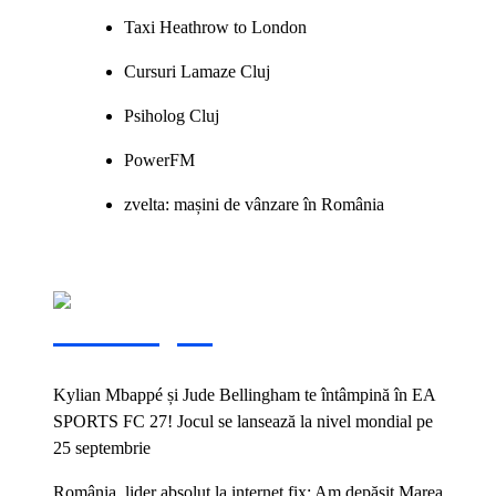
Taxi Heathrow to London
Cursuri Lamaze Cluj
Psiholog Cluj
PowerFM
zvelta: mașini de vânzare în România
Vezi și:
Kylian Mbappé și Jude Bellingham te întâmpină în EA
SPORTS FC 27! Jocul se lansează la nivel mondial pe
25 septembrie
România, lider absolut la internet fix: Am depășit Marea