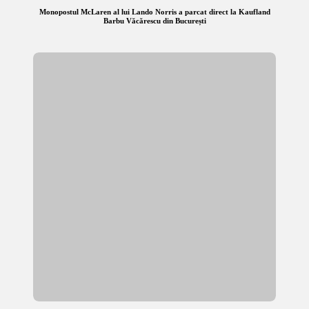
Monopostul McLaren al lui Lando Norris a parcat direct la Kaufland
Barbu Văcărescu din București