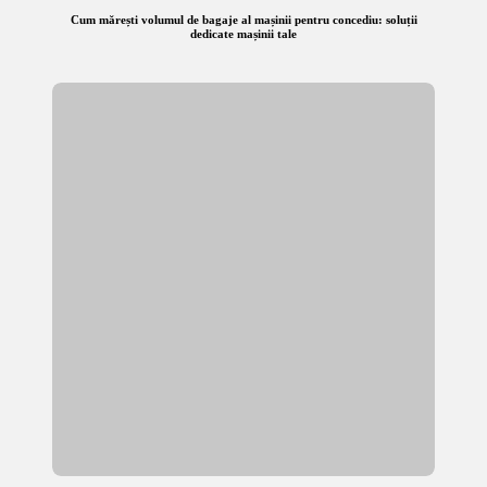
Cum mărești volumul de bagaje al mașinii pentru concediu: soluții
dedicate mașinii tale