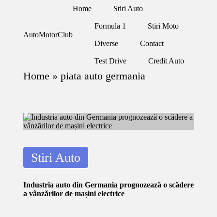
Home
Stiri Auto
Formula 1
Stiri Moto
Skip
AutoMotorClub
to
Diverse
Contact
Totul
content
despre
Test Drive
Credit Auto
masini
si
Home
»
piata auto germania
pasionatii
de
masini
Posted
Stiri Auto
in
Industria auto din Germania prognozează o scădere
a vânzărilor de mașini electrice