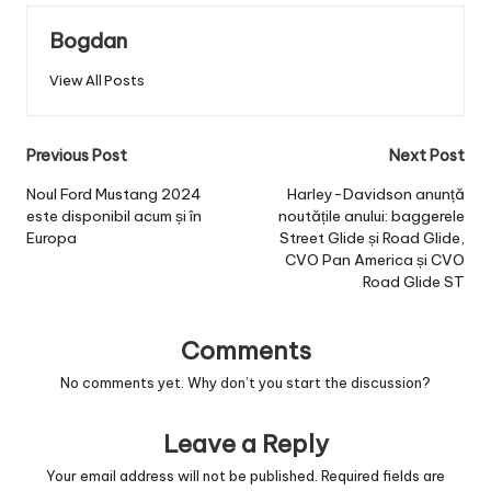
Bogdan
View All Posts
Post
Previous Post
Next Post
navigation
Noul Ford Mustang 2024
Harley-Davidson anunță
este disponibil acum și în
noutățile anului: baggerele
Europa
Street Glide și Road Glide,
CVO Pan America și CVO
Road Glide ST
Comments
No comments yet. Why don’t you start the discussion?
Leave a Reply
Your email address will not be published.
Required fields are