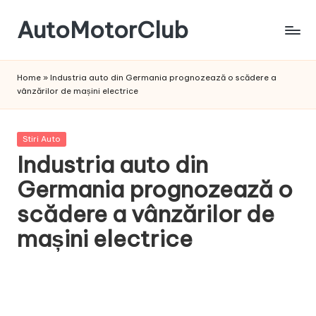
AutoMotorClub
Skip
to
Totul
content
despre
Home
»
Industria auto din Germania prognozează o scădere a
masini
vânzărilor de mașini electrice
si
pasionatii
de
Posted
Stiri Auto
masini
in
Industria auto din
Germania prognozează o
scădere a vânzărilor de
mașini electrice