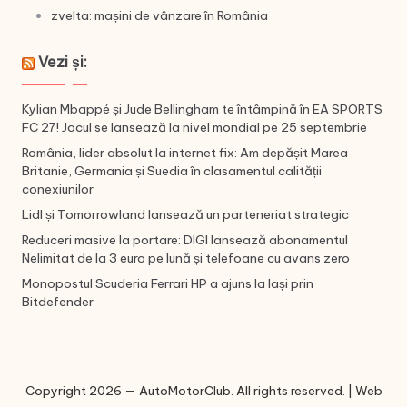
zvelta: mașini de vânzare în România
Vezi și:
Kylian Mbappé și Jude Bellingham te întâmpină în EA SPORTS
FC 27! Jocul se lansează la nivel mondial pe 25 septembrie
România, lider absolut la internet fix: Am depășit Marea
Britanie, Germania și Suedia în clasamentul calității
conexiunilor
Lidl și Tomorrowland lansează un parteneriat strategic
Reduceri masive la portare: DIGI lansează abonamentul
Nelimitat de la 3 euro pe lună și telefoane cu avans zero
Monopostul Scuderia Ferrari HP a ajuns la Iași prin
Bitdefender
Copyright 2026 — AutoMotorClub. All rights reserved. | Web