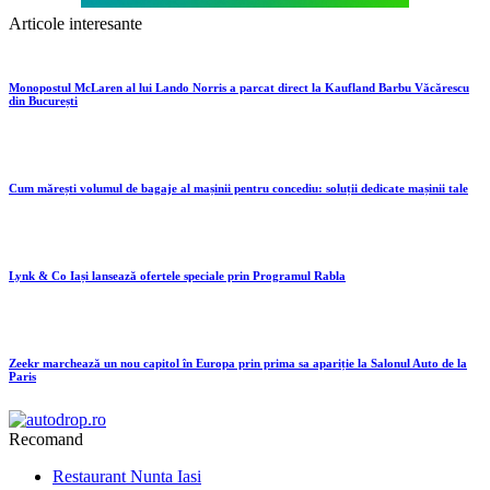
Articole interesante
Monopostul McLaren al lui Lando Norris a parcat direct la Kaufland Barbu Văcărescu
din București
Cum mărești volumul de bagaje al mașinii pentru concediu: soluții dedicate mașinii tale
Lynk & Co Iași lansează ofertele speciale prin Programul Rabla
Zeekr marchează un nou capitol în Europa prin prima sa apariție la Salonul Auto de la
Paris
Recomand
Restaurant Nunta Iasi