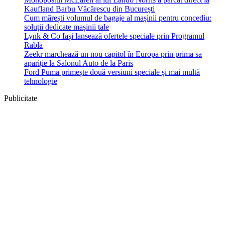
Kaufland Barbu Văcărescu din București
Cum mărești volumul de bagaje al mașinii pentru concediu:
soluții dedicate mașinii tale
Lynk & Co Iași lansează ofertele speciale prin Programul
Rabla
Zeekr marchează un nou capitol în Europa prin prima sa
apariție la Salonul Auto de la Paris
Ford Puma primește două versiuni speciale și mai multă
tehnologie
Publicitate