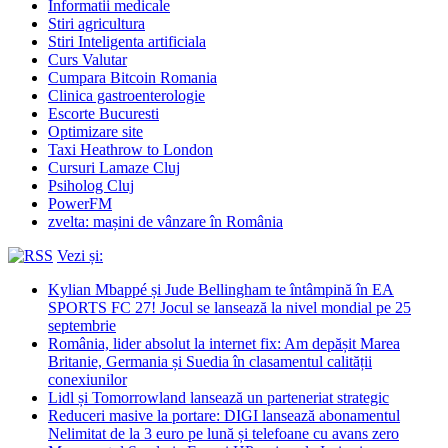
Informatii medicale
Stiri agricultura
Stiri Inteligenta artificiala
Curs Valutar
Cumpara Bitcoin Romania
Clinica gastroenterologie
Escorte Bucuresti
Optimizare site
Taxi Heathrow to London
Cursuri Lamaze Cluj
Psiholog Cluj
PowerFM
zvelta: mașini de vânzare în România
Vezi și:
Kylian Mbappé și Jude Bellingham te întâmpină în EA
SPORTS FC 27! Jocul se lansează la nivel mondial pe 25
septembrie
România, lider absolut la internet fix: Am depășit Marea
Britanie, Germania și Suedia în clasamentul calității
conexiunilor
Lidl și Tomorrowland lansează un parteneriat strategic
Reduceri masive la portare: DIGI lansează abonamentul
Nelimitat de la 3 euro pe lună și telefoane cu avans zero