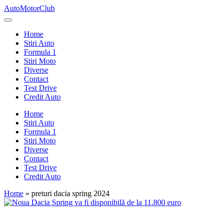
Skip
AutoMotorClub
to
Totul
content
despre
Home
masini
Stiri Auto
si
Formula 1
pasionatii
Stiri Moto
de
Diverse
masini
Contact
Test Drive
Credit Auto
Home
Stiri Auto
Formula 1
Stiri Moto
Diverse
Contact
Test Drive
Credit Auto
Home
»
preturi dacia spring 2024