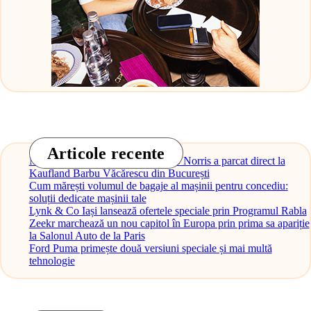
Articole recente
Monopostul McLaren al lui Lando Norris a parcat direct la
Kaufland Barbu Văcărescu din București
Cum mărești volumul de bagaje al mașinii pentru concediu:
soluții dedicate mașinii tale
Lynk & Co Iași lansează ofertele speciale prin Programul Rabla
Zeekr marchează un nou capitol în Europa prin prima sa apariție
la Salonul Auto de la Paris
Ford Puma primește două versiuni speciale și mai multă
tehnologie