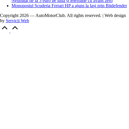
Nelimitat de la 3 euro pe lună și telefoane cu avans zero
Monopostul Scuderia Ferrari HP a ajuns la Iași prin Bitdefender
Copyright 2026 — AutoMotorClub. All rights reserved. | Web design
by
Servicii Web
Scroll
to
Top