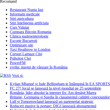
Recomand
Restaurant Nunta Iasi
Informatii medicale
Stiri agricultura
Stiri Inteligenta artificiala
Curs Valutar
Cumpara Bitcoin Romania
Clinica gastroenterologie
Escorte Bucuresti
Optimizare site
Taxi Heathrow to London
Cursuri Lamaze Cluj
Psiholog Cluj
PowerFM
zvelta: mașini de vânzare în România
Vezi și:
Kylian Mbappé și Jude Bellingham te întâmpină în EA SPORTS
FC 27! Jocul se lansează la nivel mondial pe 25 septembrie
România, lider absolut la internet fix: Am depășit Marea
Britanie, Germania și Suedia în clasamentul calității conexiunilor
Lidl și Tomorrowland lansează un parteneriat strategic
Reduceri masive la portare: DIGI lansează abonamentul