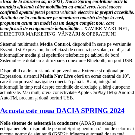
«
Încă de la lansarea sa, în 2021, Dacia Spring contribuie activ la
tranziția eficientă către mobilitatea cu emisii zero. Acest succes
confirmă apetitul pieței pentru vehicule electrice la prețuri accesibile.
Bazându-ne în continuare pe abordarea noastră design-to-cost,
propunem acum un model cu un design complet nou, care
beneficiază de echipamente îmbunătățite
.»
XAVIER MARTINET,
DIRECTOR MARKETING, VÂNZĂRI & OPERAȚIUNI
Sistemul multimedia
Media Control
, disponibil în serie pe versiunile
Essential și Expression, beneficiază de comenzi pe volan, cu afișaj al
informațiilor media și al apelurilor telefonice pe tabloul de bord.
Sistemul este dotat cu 2 difuzoare, conexiune Bluetooth, un port USB.
Disponibil ca dotare standard pe versiunea Extreme și opțional pe
Expression, sistemul
Media Nav Live
oferă un ecran central de 10″,
care încorporează navigație conectată până la 8 ani, integrând
informații în timp real despre condițiile de circulație și hărți europene
actualizate. Mai mult, oferă conectivitate Apple CarPlayTM și Android
AutoTM, precum și două porturi USB.
Aceasta este noua DACIA SPRING 2024
Noile sisteme de asistență la conducere
(ADAS) se adaugă
echipamentelor disponibile pe noul Spring pentru a răspunde celor mai
recente norme de siguranță (GSR2): frânarea automată de urgență