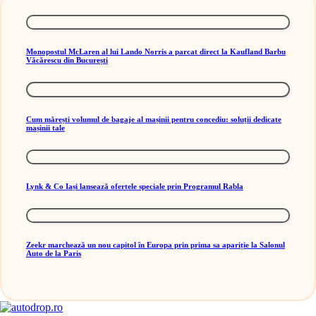
Monopostul McLaren al lui Lando Norris a parcat direct la Kaufland Barbu
Văcărescu din București
Cum mărești volumul de bagaje al mașinii pentru concediu: soluții dedicate
mașinii tale
Lynk & Co Iași lansează ofertele speciale prin Programul Rabla
Zeekr marchează un nou capitol în Europa prin prima sa apariție la Salonul
Auto de la Paris