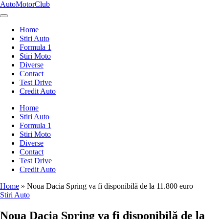
Skip
AutoMotorClub
to
Totul
content
despre
Home
masini
Stiri Auto
si
Formula 1
pasionatii
Stiri Moto
de
Diverse
masini
Contact
Test Drive
Credit Auto
Home
Stiri Auto
Formula 1
Stiri Moto
Diverse
Contact
Test Drive
Credit Auto
Home
»
Noua Dacia Spring va fi disponibilă de la 11.800 euro
Posted
Stiri Auto
in
Noua Dacia Spring va fi disponibilă de la