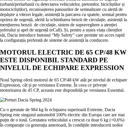
(urbană/periurbană cu detectarea vehiculelor, pietonilor, bicicliștilor și
motocicliștilor), recunoașterea panourilor de semnalizare cu alertă de
depășire a vitezei legale, asistență la parcarea cu spatele, semnal pentru
oprirea de urgență, alertă la schimbarea benzii de circulație, asistență la
menținerea benzii de circulație, sistem de supraveghere a atenției
șoferului și apel de urgență (eCall). Și, pentru a ușura viața clienților
săi, Dacia introduce butonul “My Safety” care permite un acces rapid
la configurația preferată de sisteme de asistență la conducere.
MOTORUL ELECTRIC DE 65 CP/48 KW
ESTE DISPONIBIL STANDARD PE
NIVELUL DE ECHIPARE EXPRESSION
Noul Spring oferă motorul de 65 CP/48 kW atât pe nivelul de echipare
Expression, cât și pe versiunea Extreme. În ceea ce privește
motorizarea de 45 CP, aceasta este disponibilă pe versiunea Essential.
Cu o greutate de 984 kg în echiparea superioară Extreme, Dacia
Spring este singurul automobil 100% electric din Europa care are mai
puțin de o tonă. Greutatea vehiculului a crescut cu doar 6 kg (+0,6%)
în comparație cu generația anterioară, în condițiile introducerii noilor