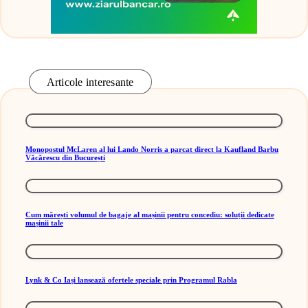
Articole interesante
Monopostul McLaren al lui Lando Norris a parcat direct la Kaufland Barbu
Văcărescu din București
Cum mărești volumul de bagaje al mașinii pentru concediu: soluții dedicate
mașinii tale
Lynk & Co Iași lansează ofertele speciale prin Programul Rabla