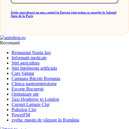
Zeekr marchează un nou capitol în Europa prin prima sa apariție la Salonul
Auto de la Paris
Recomand
Restaurant Nunta Iasi
Informatii medicale
Stiri agricultura
Stiri Inteligenta artificiala
Curs Valutar
Cumpara Bitcoin Romania
Clinica gastroenterologie
Escorte Bucuresti
Optimizare site
Taxi Heathrow to London
Cursuri Lamaze Cluj
Psiholog Cluj
PowerFM
zvelta: mașini de vânzare în România