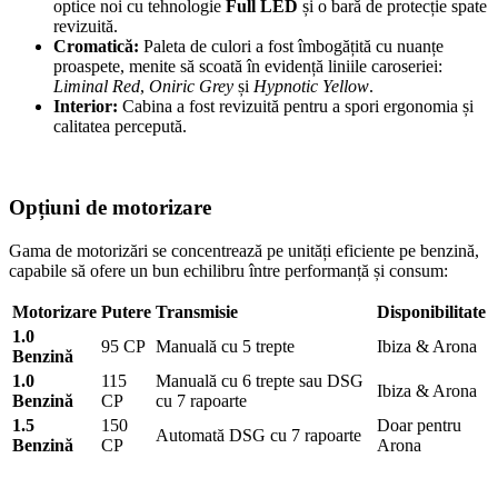
optice noi cu tehnologie
Full LED
și o bară de protecție spate
revizuită.
Cromatică:
Paleta de culori a fost îmbogățită cu nuanțe
proaspete, menite să scoată în evidență liniile caroseriei:
Liminal Red
,
Oniric Grey
și
Hypnotic Yellow
.
Interior:
Cabina a fost revizuită pentru a spori ergonomia și
calitatea percepută.
Opțiuni de motorizare
Gama de motorizări se concentrează pe unități eficiente pe benzină,
capabile să ofere un bun echilibru între performanță și consum:
Motorizare
Putere
Transmisie
Disponibilitate
1.0
95 CP
Manuală cu 5 trepte
Ibiza & Arona
Benzină
1.0
115
Manuală cu 6 trepte sau DSG
Ibiza & Arona
Benzină
CP
cu 7 rapoarte
1.5
150
Doar pentru
Automată DSG cu 7 rapoarte
Benzină
CP
Arona