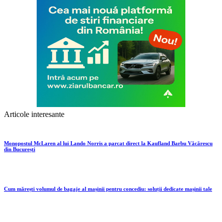
Articole interesante
Monopostul McLaren al lui Lando Norris a parcat direct la Kaufland Barbu Văcărescu
din București
Cum mărești volumul de bagaje al mașinii pentru concediu: soluții dedicate mașinii tale