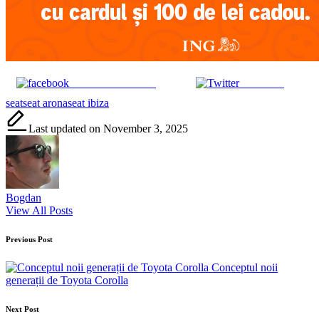
Share on Facebook
Post on X
Tags:
seat
seat arona
seat ibiza
Last updated on November 3, 2025
Bogdan
View All Posts
Post
Previous Post
navigation
Conceptul noii
generații de Toyota Corolla
Next Post