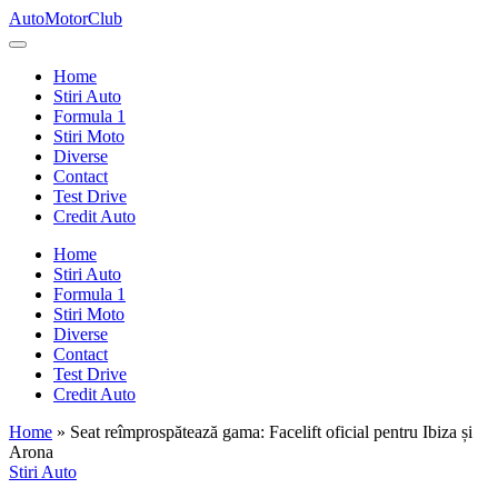
Skip
AutoMotorClub
to
Totul
content
despre
Home
masini
Stiri Auto
si
Formula 1
pasionatii
Stiri Moto
de
Diverse
masini
Contact
Test Drive
Credit Auto
Home
Stiri Auto
Formula 1
Stiri Moto
Diverse
Contact
Test Drive
Credit Auto
Home
»
Seat reîmprospătează gama: Facelift oficial pentru Ibiza și
Arona
Posted
Stiri Auto
in