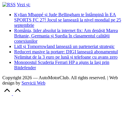
Vezi și:
Kylian Mbappé și Jude Bellingham te întâmpină în EA
SPORTS FC 27! Jocul se lansează la nivel mondial pe 25
septembrie
România, lider absolut la internet fix: Am depășit Marea
Britanie, Germania și Suedia în clasamentul calității
conexiunilor
Lidl și Tomorrowland lansează un parteneriat strategic
Reduceri masive la portare: DIGI lansează abonamentul
Nelimitat de la 3 euro pe lună și telefoane cu avans zero
Monopostul Scuderia Ferrari HP a ajuns la Iași prin
Bitdefender
Copyright 2026 — AutoMotorClub. All rights reserved. | Web
design by
Servicii Web
Scroll
to
Top