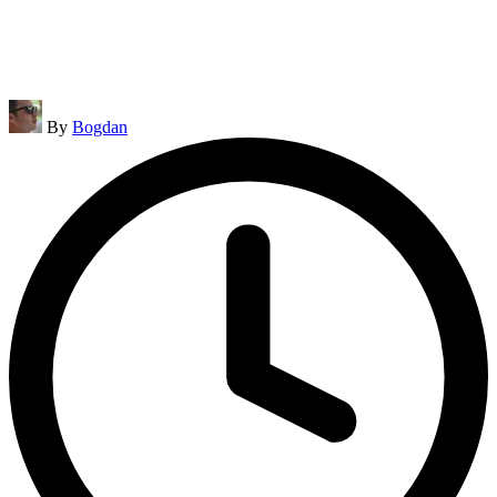
Posted
By
Bogdan
by