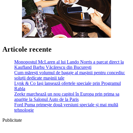
Articole recente
Monopostul McLaren al lui Lando Norris a parcat direct la
Kaufland Barbu Văcărescu din București
Cum mărești volumul de bagaje al mașinii pentru concediu:
soluții dedicate mașinii tale
Lynk & Co Iași lansează ofertele speciale prin Programul
Rabla
Zeekr marchează un nou capitol în Europa prin prima sa
apariție la Salonul Auto de la Paris
Ford Puma primește două versiuni speciale și mai multă
tehnologie
Publicitate