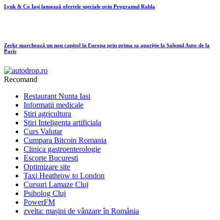
Lynk & Co Iași lansează ofertele speciale prin Programul Rabla
Zeekr marchează un nou capitol în Europa prin prima sa apariție la Salonul Auto de la
Paris
Recomand
Restaurant Nunta Iasi
Informatii medicale
Stiri agricultura
Stiri Inteligenta artificiala
Curs Valutar
Cumpara Bitcoin Romania
Clinica gastroenterologie
Escorte Bucuresti
Optimizare site
Taxi Heathrow to London
Cursuri Lamaze Cluj
Psiholog Cluj
PowerFM
zvelta: mașini de vânzare în România