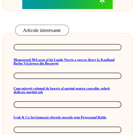
Articole interesante
Monopostul McLaren al lui Lando Norris a parcat direct la Kaufland
Barbu Văcărescu din București
Cum mărești volumul de bagaje al mașinii pentru concediu: soluții
dedicate mașinii tale
Lynk & Co Iași lansează ofertele speciale prin Programul Rabla