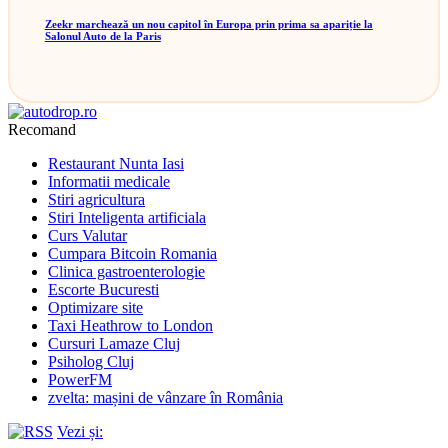
Zeekr marchează un nou capitol în Europa prin prima sa apariție la
Salonul Auto de la Paris
Recomand
Restaurant Nunta Iasi
Informatii medicale
Stiri agricultura
Stiri Inteligenta artificiala
Curs Valutar
Cumpara Bitcoin Romania
Clinica gastroenterologie
Escorte Bucuresti
Optimizare site
Taxi Heathrow to London
Cursuri Lamaze Cluj
Psiholog Cluj
PowerFM
zvelta: mașini de vânzare în România
Vezi și: