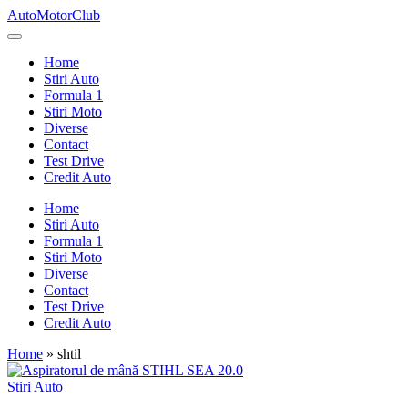
Skip
AutoMotorClub
to
Totul
content
despre
Home
masini
Stiri Auto
si
Formula 1
pasionatii
Stiri Moto
de
Diverse
masini
Contact
Test Drive
Credit Auto
Home
Stiri Auto
Formula 1
Stiri Moto
Diverse
Contact
Test Drive
Credit Auto
Home
»
shtil
Posted
Stiri Auto
in