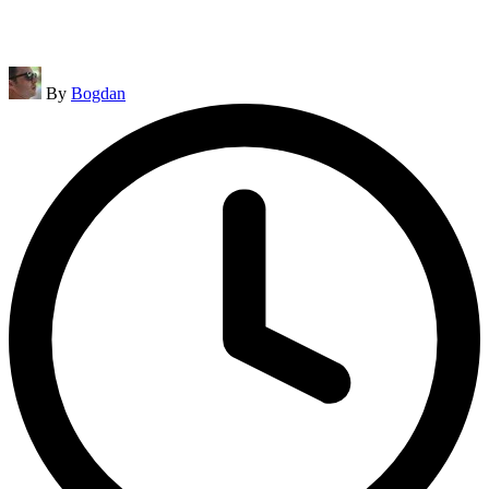
Posted
By
Bogdan
by