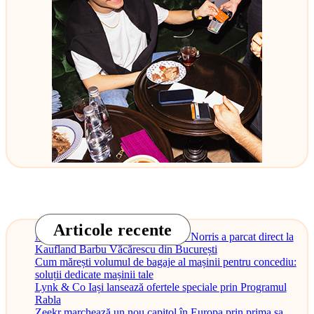
Articole recente
Monopostul McLaren al lui Lando Norris a parcat direct la
Kaufland Barbu Văcărescu din București
Cum mărești volumul de bagaje al mașinii pentru concediu:
soluții dedicate mașinii tale
Lynk & Co Iași lansează ofertele speciale prin Programul
Rabla
Zeekr marchează un nou capitol în Europa prin prima sa