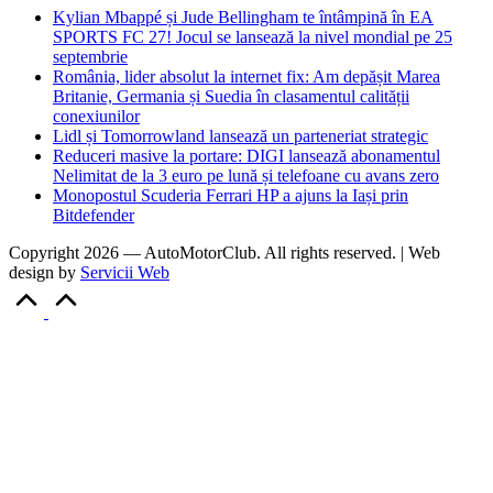
Kylian Mbappé și Jude Bellingham te întâmpină în EA
SPORTS FC 27! Jocul se lansează la nivel mondial pe 25
septembrie
România, lider absolut la internet fix: Am depășit Marea
Britanie, Germania și Suedia în clasamentul calității
conexiunilor
Lidl și Tomorrowland lansează un parteneriat strategic
Reduceri masive la portare: DIGI lansează abonamentul
Nelimitat de la 3 euro pe lună și telefoane cu avans zero
Monopostul Scuderia Ferrari HP a ajuns la Iași prin
Bitdefender
Copyright 2026 — AutoMotorClub. All rights reserved. | Web
design by
Servicii Web
Scroll
to
Top