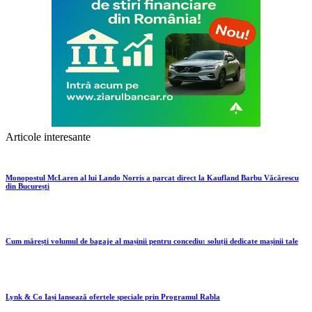
Articole interesante
Monopostul McLaren al lui Lando Norris a parcat direct la Kaufland Barbu Văcărescu
din București
Cum mărești volumul de bagaje al mașinii pentru concediu: soluții dedicate mașinii tale
Lynk & Co Iași lansează ofertele speciale prin Programul Rabla