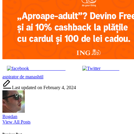
Share on Facebook
Post on X
Tags:
aspirator de mana
shtil
Last updated on February 4, 2024
Bogdan
View All Posts
Previous Post