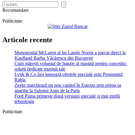
Recomandare
Publicitate
Articole recente
Monopostul McLaren al lui Lando Norris a parcat direct la
Kaufland Barbu Văcărescu din București
Cum mărești volumul de bagaje al mașinii pentru concediu:
soluții dedicate mașinii tale
Lynk & Co Iași lansează ofertele speciale prin Programul
Rabla
Zeekr marchează un nou capitol în Europa prin prima sa
apariție la Salonul Auto de la Paris
Ford Puma primește două versiuni speciale și mai multă
tehnologie
Publicitate