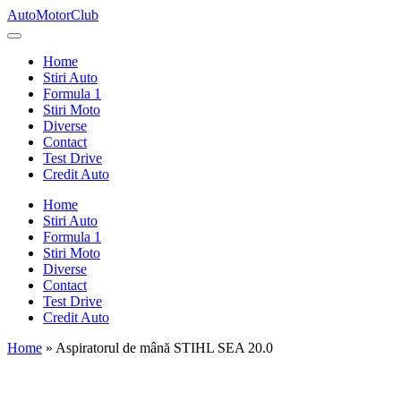
Skip
AutoMotorClub
to
Totul
content
despre
Home
masini
Stiri Auto
si
Formula 1
pasionatii
Stiri Moto
de
Diverse
masini
Contact
Test Drive
Credit Auto
Home
Stiri Auto
Formula 1
Stiri Moto
Diverse
Contact
Test Drive
Credit Auto
Home
»
Aspiratorul de mână STIHL SEA 20.0