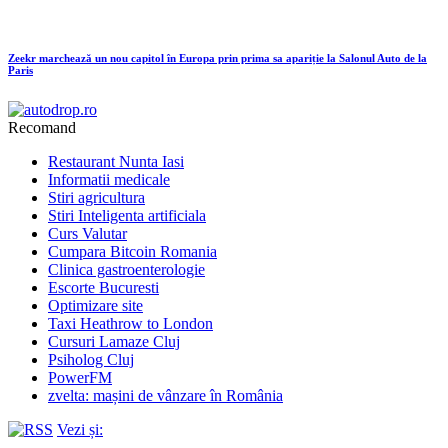
Zeekr marchează un nou capitol în Europa prin prima sa apariție la Salonul Auto de la
Paris
Recomand
Restaurant Nunta Iasi
Informatii medicale
Stiri agricultura
Stiri Inteligenta artificiala
Curs Valutar
Cumpara Bitcoin Romania
Clinica gastroenterologie
Escorte Bucuresti
Optimizare site
Taxi Heathrow to London
Cursuri Lamaze Cluj
Psiholog Cluj
PowerFM
zvelta: mașini de vânzare în România
Vezi și: