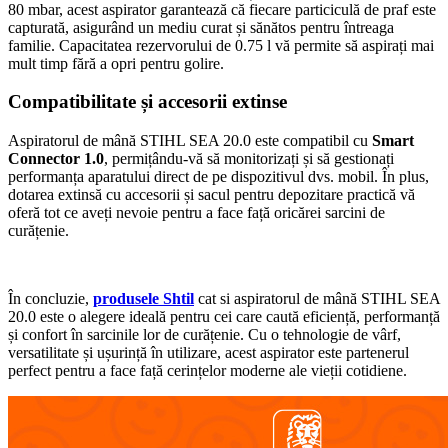
80 mbar, acest aspirator garantează că fiecare particiculă de praf este
capturată, asigurând un mediu curat și sănătos pentru întreaga
familie. Capacitatea rezervorului de 0.75 l vă permite să aspirați mai
mult timp fără a opri pentru golire.
Compatibilitate și accesorii extinse
Aspiratorul de mână STIHL SEA 20.0 este compatibil cu
Smart
Connector 1.0
, permițându-vă să monitorizați și să gestionați
performanța aparatului direct de pe dispozitivul dvs. mobil. În plus,
dotarea extinsă cu accesorii și sacul pentru depozitare practică vă
oferă tot ce aveți nevoie pentru a face față oricărei sarcini de
curățenie.
În concluzie,
produsele Shtil
cat si aspiratorul de mână STIHL SEA
20.0 este o alegere ideală pentru cei care caută eficiență, performanță
și confort în sarcinile lor de curățenie. Cu o tehnologie de vârf,
versatilitate și ușurință în utilizare, acest aspirator este partenerul
perfect pentru a face față cerințelor moderne ale vieții cotidiene.