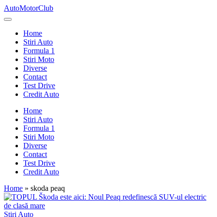
Skip
AutoMotorClub
to
Totul
content
despre
Home
masini
Stiri Auto
si
Formula 1
pasionatii
Stiri Moto
de
Diverse
masini
Contact
Test Drive
Credit Auto
Home
Stiri Auto
Formula 1
Stiri Moto
Diverse
Contact
Test Drive
Credit Auto
Home
»
skoda peaq
Posted
Stiri Auto