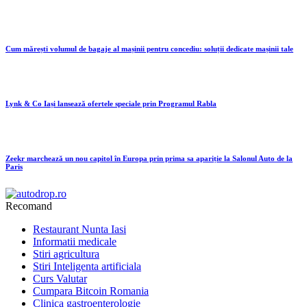
Cum mărești volumul de bagaje al mașinii pentru concediu: soluții dedicate mașinii tale
Lynk & Co Iași lansează ofertele speciale prin Programul Rabla
Zeekr marchează un nou capitol în Europa prin prima sa apariție la Salonul Auto de la
Paris
Recomand
Restaurant Nunta Iasi
Informatii medicale
Stiri agricultura
Stiri Inteligenta artificiala
Curs Valutar
Cumpara Bitcoin Romania
Clinica gastroenterologie