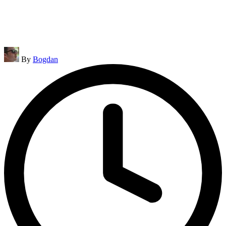
Posted
By
Bogdan
by