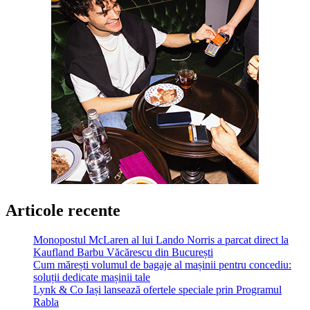
Articole recente
Monopostul McLaren al lui Lando Norris a parcat direct la
Kaufland Barbu Văcărescu din București
Cum mărești volumul de bagaje al mașinii pentru concediu:
soluții dedicate mașinii tale
Lynk & Co Iași lansează ofertele speciale prin Programul
Rabla