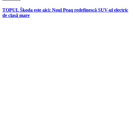
in
TOPUL Škoda este aici: Noul Peaq redefinescă SUV-ul electric
de clasă mare