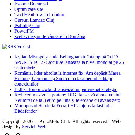
Escorte Bucuresti
Optimizare site
Taxi Heathrow to London
Cursuri Lamaze Cluj
Psiholog Cluj
PowerFM
zvelta: mașini de vânzare în România
Vezi și:
Kylian Mbappé și Jude Bellingham te întâmpină în EA
SPORTS FC 27! Jocul se lansează la nivel mondial pe 25
septembrie
România, lider absolut la internet fix: Am depășit Marea
Britanie, Germania și Suedia în clasamentul calității
conexiunilor
Lidl și Tomorrowland lansează un parteneriat strategic
Reduceri masive la portare: DIGI lansează abonamentul
Nelimitat de la 3 euro pe lună și telefoane cu avans zero
Monopostul Scuderia Ferrari HP a ajuns la Iași prin
Bitdefender
Copyright 2026 — AutoMotorClub. All rights reserved. | Web
design by
Servicii Web
Scroll