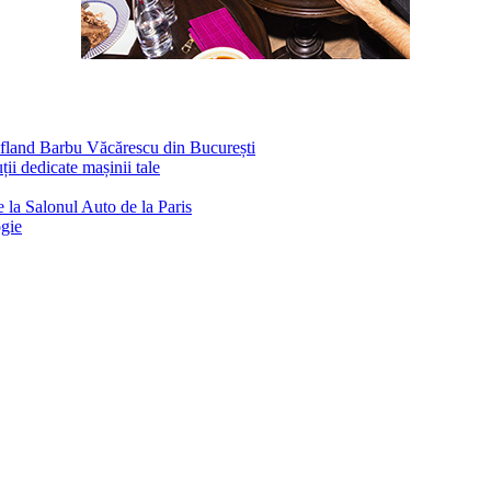
ufland Barbu Văcărescu din București
ii dedicate mașinii tale
 la Salonul Auto de la Paris
ogie