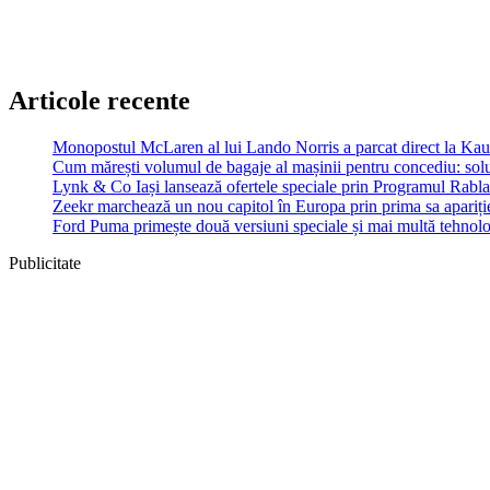
Articole recente
Monopostul McLaren al lui Lando Norris a parcat direct la Ka
Cum mărești volumul de bagaje al mașinii pentru concediu: soluț
Lynk & Co Iași lansează ofertele speciale prin Programul Rabla
Zeekr marchează un nou capitol în Europa prin prima sa apariție
Ford Puma primește două versiuni speciale și mai multă tehnol
Publicitate