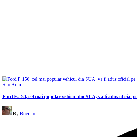
Posted
Stiri Auto
in
Ford F-150, cel mai popular vehicul din SUA, va fi adus oficial 
Posted
By
Bogdan
by