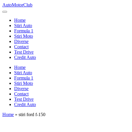
Skip
AutoMotorClub
to
Totul
content
despre
Home
masini
Stiri Auto
si
Formula 1
pasionatii
Stiri Moto
de
Diverse
masini
Contact
Test Drive
Credit Auto
Home
Stiri Auto
Formula 1
Stiri Moto
Diverse
Contact
Test Drive
Credit Auto
Home
»
stiri ford f-150