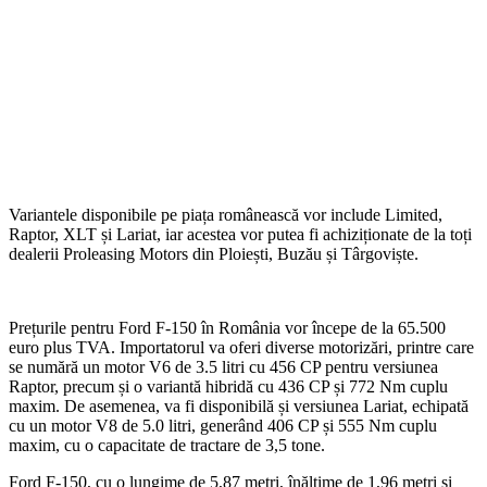
Variantele disponibile pe piața românească vor include Limited,
Raptor, XLT și Lariat, iar acestea vor putea fi achiziționate de la toți
dealerii Proleasing Motors din Ploiești, Buzău și Târgoviște.
Prețurile pentru Ford F-150 în România vor începe de la 65.500
euro plus TVA. Importatorul va oferi diverse motorizări, printre care
se numără un motor V6 de 3.5 litri cu 456 CP pentru versiunea
Raptor, precum și o variantă hibridă cu 436 CP și 772 Nm cuplu
maxim. De asemenea, va fi disponibilă și versiunea Lariat, echipată
cu un motor V8 de 5.0 litri, generând 406 CP și 555 Nm cuplu
maxim, cu o capacitate de tractare de 3,5 tone.
Ford F-150, cu o lungime de 5,87 metri, înălțime de 1,96 metri și