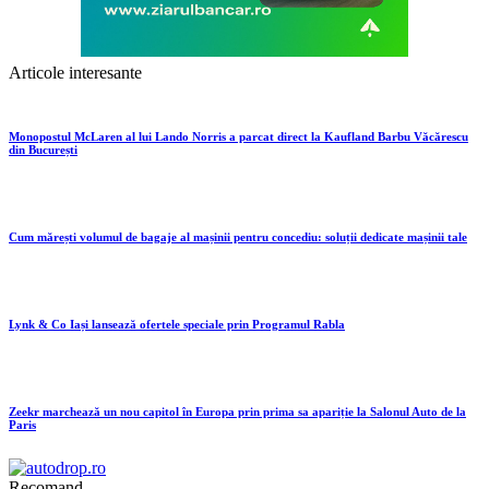
Articole interesante
Monopostul McLaren al lui Lando Norris a parcat direct la Kaufland Barbu Văcărescu
din București
Cum mărești volumul de bagaje al mașinii pentru concediu: soluții dedicate mașinii tale
Lynk & Co Iași lansează ofertele speciale prin Programul Rabla
Zeekr marchează un nou capitol în Europa prin prima sa apariție la Salonul Auto de la
Paris
Recomand