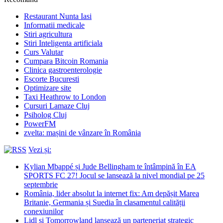
Restaurant Nunta Iasi
Informatii medicale
Stiri agricultura
Stiri Inteligenta artificiala
Curs Valutar
Cumpara Bitcoin Romania
Clinica gastroenterologie
Escorte Bucuresti
Optimizare site
Taxi Heathrow to London
Cursuri Lamaze Cluj
Psiholog Cluj
PowerFM
zvelta: mașini de vânzare în România
Vezi și:
Kylian Mbappé și Jude Bellingham te întâmpină în EA
SPORTS FC 27! Jocul se lansează la nivel mondial pe 25
septembrie
România, lider absolut la internet fix: Am depășit Marea
Britanie, Germania și Suedia în clasamentul calității
conexiunilor
Lidl și Tomorrowland lansează un parteneriat strategic