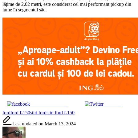
lățime de 2,02 metri, este considerat cel mai performant pickup din
lume în segmentul său.
Share on Facebook
Post on X
Tags:
ford
ford f-150
stiri ford
stiri ford f-150
Last updated on March 13, 2024