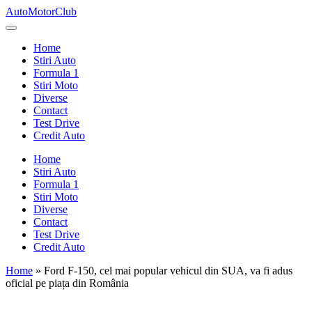
Skip
AutoMotorClub
to
Totul
content
despre
Home
masini
Stiri Auto
si
Formula 1
pasionatii
Stiri Moto
de
Diverse
masini
Contact
Test Drive
Credit Auto
Home
Stiri Auto
Formula 1
Stiri Moto
Diverse
Contact
Test Drive
Credit Auto
Home
»
Ford F-150, cel mai popular vehicul din SUA, va fi adus
oficial pe piața din România