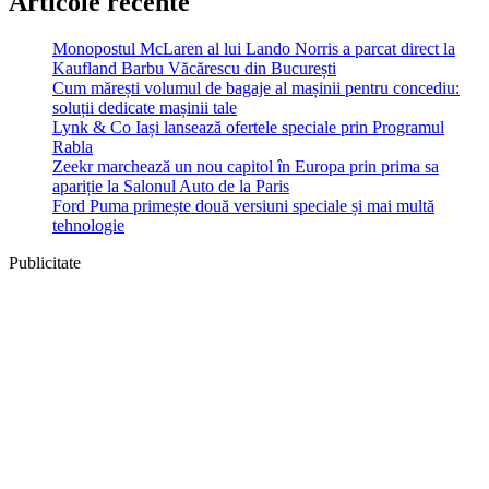
Articole recente
Monopostul McLaren al lui Lando Norris a parcat direct la
Kaufland Barbu Văcărescu din București
Cum mărești volumul de bagaje al mașinii pentru concediu:
soluții dedicate mașinii tale
Lynk & Co Iași lansează ofertele speciale prin Programul
Rabla
Zeekr marchează un nou capitol în Europa prin prima sa
apariție la Salonul Auto de la Paris
Ford Puma primește două versiuni speciale și mai multă
tehnologie
Publicitate