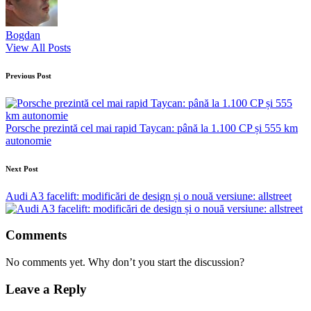
Bogdan
View All Posts
Post
Previous Post
navigation
Porsche prezintă cel mai rapid Taycan: până la 1.100 CP și 555 km
autonomie
Next Post
Audi A3 facelift: modificări de design și o nouă versiune: allstreet
Comments
No comments yet. Why don’t you start the discussion?
Leave a Reply