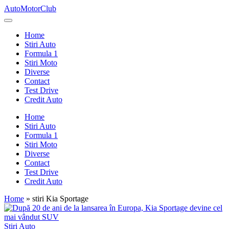
Skip
AutoMotorClub
to
Totul
content
despre
Home
masini
Stiri Auto
si
Formula 1
pasionatii
Stiri Moto
de
Diverse
masini
Contact
Test Drive
Credit Auto
Home
Stiri Auto
Formula 1
Stiri Moto
Diverse
Contact
Test Drive
Credit Auto
Home
»
stiri Kia Sportage
Posted
Stiri Auto