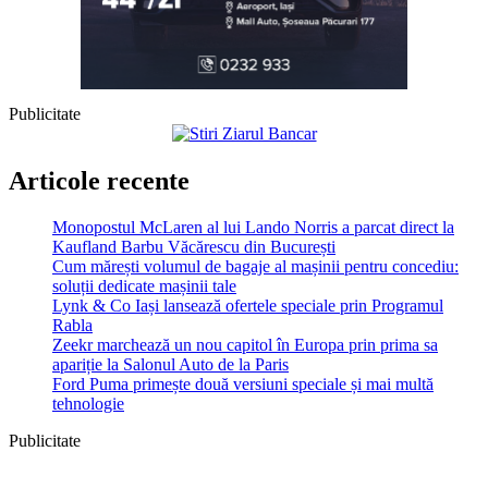
Publicitate
Articole recente
Monopostul McLaren al lui Lando Norris a parcat direct la
Kaufland Barbu Văcărescu din București
Cum mărești volumul de bagaje al mașinii pentru concediu:
soluții dedicate mașinii tale
Lynk & Co Iași lansează ofertele speciale prin Programul
Rabla
Zeekr marchează un nou capitol în Europa prin prima sa
apariție la Salonul Auto de la Paris
Ford Puma primește două versiuni speciale și mai multă
tehnologie
Publicitate