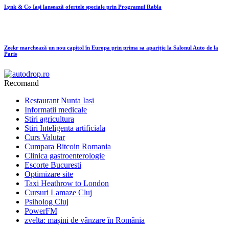
Lynk & Co Iași lansează ofertele speciale prin Programul Rabla
Zeekr marchează un nou capitol în Europa prin prima sa apariție la Salonul Auto de la
Paris
Recomand
Restaurant Nunta Iasi
Informatii medicale
Stiri agricultura
Stiri Inteligenta artificiala
Curs Valutar
Cumpara Bitcoin Romania
Clinica gastroenterologie
Escorte Bucuresti
Optimizare site
Taxi Heathrow to London
Cursuri Lamaze Cluj
Psiholog Cluj
PowerFM
zvelta: mașini de vânzare în România