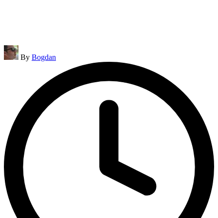
Posted
By
Bogdan
by