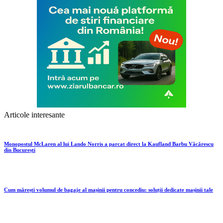
Articole interesante
Monopostul McLaren al lui Lando Norris a parcat direct la Kaufland Barbu Văcărescu
din București
Cum mărești volumul de bagaje al mașinii pentru concediu: soluții dedicate mașinii tale