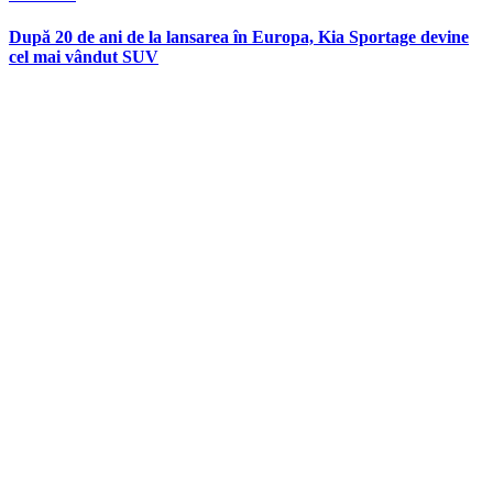
in
După 20 de ani de la lansarea în Europa, Kia Sportage devine
cel mai vândut SUV