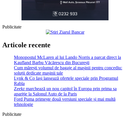
Publicitate
Articole recente
Monopostul McLaren al lui Lando Norris a parcat direct la
Kaufland Barbu Văcărescu din București
Cum mărești volumul de bagaje al mașinii pentru concediu:
soluții dedicate mașinii tale
Lynk & Co Iași lansează ofertele speciale prin Programul
Rabla
Zeekr marchează un nou capitol în Europa prin prima sa
apariție la Salonul Auto de la Paris
Ford Puma primește două versiuni speciale și mai multă
tehnologie
Publicitate