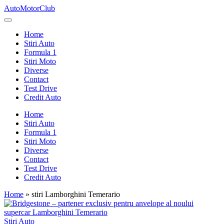
Skip
AutoMotorClub
to
Totul
content
despre
Home
masini
Stiri Auto
si
Formula 1
pasionatii
Stiri Moto
de
Diverse
masini
Contact
Test Drive
Credit Auto
Home
Stiri Auto
Formula 1
Stiri Moto
Diverse
Contact
Test Drive
Credit Auto
Home
»
stiri Lamborghini Temerario
Posted
Stiri Auto