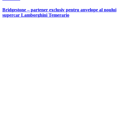
in
Bridgestone – partener exclusiv pentru anvelope al noului
supercar Lamborghini Temerario