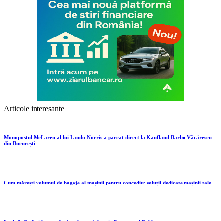
Articole interesante
Monopostul McLaren al lui Lando Norris a parcat direct la Kaufland Barbu Văcărescu
din București
Cum mărești volumul de bagaje al mașinii pentru concediu: soluții dedicate mașinii tale