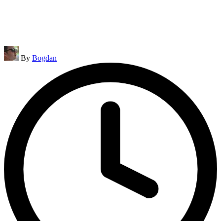
Posted
By
Bogdan
by