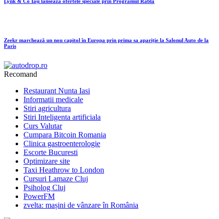
Lynk & Co Iași lansează ofertele speciale prin Programul Rabla
Zeekr marchează un nou capitol în Europa prin prima sa apariție la Salonul Auto de la
Paris
Recomand
Restaurant Nunta Iasi
Informatii medicale
Stiri agricultura
Stiri Inteligenta artificiala
Curs Valutar
Cumpara Bitcoin Romania
Clinica gastroenterologie
Escorte Bucuresti
Optimizare site
Taxi Heathrow to London
Cursuri Lamaze Cluj
Psiholog Cluj
PowerFM
zvelta: mașini de vânzare în România