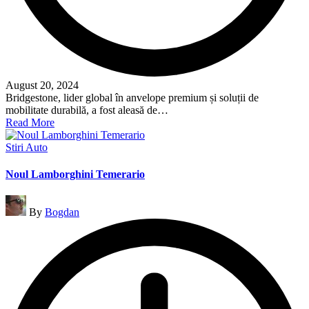
August 20, 2024
Bridgestone, lider global în anvelope premium și soluții de
mobilitate durabilă, a fost aleasă de…
Read More
Posted
Stiri Auto
in
Noul Lamborghini Temerario
Posted
By
Bogdan
by