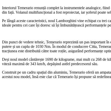
Interiorul Temerario renunță complet la instrumentele analogice, fiind do
din față. Volanul multifuncțional a fost reproiectat, iar șoferul poate s
Pe lângă aceste caracteristici, noul Lamborghini vine echipat cu trei cam
ideale pentru cei care își doresc să își îmbunătățească performanțele pe 
Din punct de vedere tehnic, Temerario reprezintă un pas important în 
putere și un cuplu de 1030 Nm. În modul de conducere Citta, Temerario 
tracțiunea este distribuită către toate roțile, asigurând performanțe opt
Deși noul model cântărește 1690 de kilograme, mai mult cu 268 de kil
viteză maximă de 343 km/h, depășind astfel predecesorul său.
Construit pe un cadru spațial din aluminiu, Temerario oferă un ampatam
acestui nou model, însă este clar că Temerario își propune să redefine