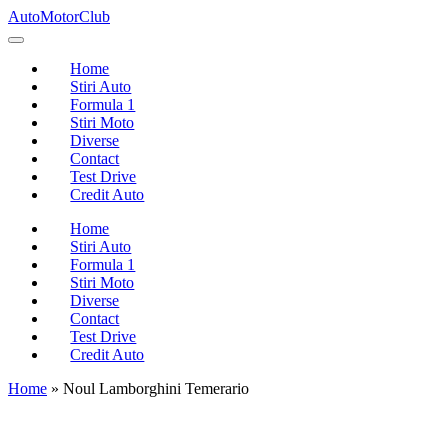
Skip
AutoMotorClub
to
Totul
content
despre
Home
masini
Stiri Auto
si
Formula 1
pasionatii
Stiri Moto
de
Diverse
masini
Contact
Test Drive
Credit Auto
Home
Stiri Auto
Formula 1
Stiri Moto
Diverse
Contact
Test Drive
Credit Auto
Home
»
Noul Lamborghini Temerario