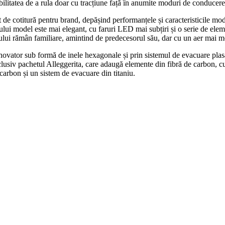
bilitatea de a rula doar cu tracțiune față în anumite moduri de conducere
 cotitură pentru brand, depășind performanțele și caracteristicile mo
noului model este mai elegant, cu faruri LED mai subțiri și o serie de el
ilului rămân familiare, amintind de predecesorul său, dar cu un aer mai 
inovator sub formă de inele hexagonale și prin sistemul de evacuare plasa
clusiv pachetul Alleggerita, care adaugă elemente din fibră de carbon, cu
carbon și un sistem de evacuare din titaniu.