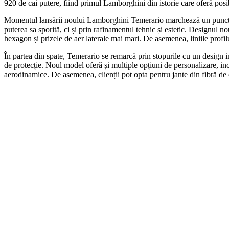
920 de cai putere, fiind primul Lamborghini din istorie care oferă posi
Momentul lansării noului Lamborghini Temerario marchează un punct de
puterea sa sporită, ci și prin rafinamentul tehnic și estetic. Designul 
hexagon și prizele de aer laterale mai mari. De asemenea, liniile prof
În partea din spate, Temerario se remarcă prin stopurile cu un design 
de protecție. Noul model oferă și multiple opțiuni de personalizare, in
aerodinamice. De asemenea, clienții pot opta pentru jante din fibră de 