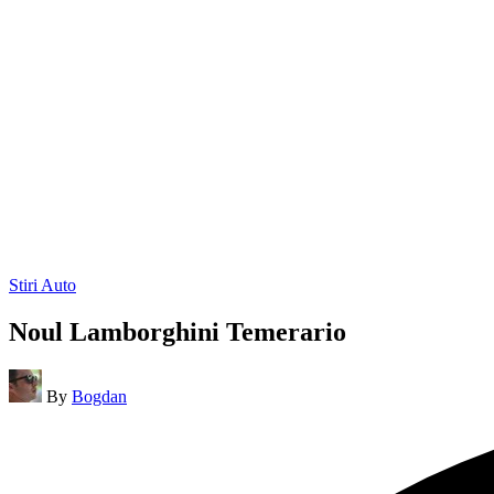
Posted
Stiri Auto
in
Noul Lamborghini Temerario
Posted
By
Bogdan
by