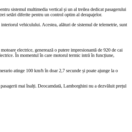
pentru sistemul multimedia vertical și un al treilea dedicat pasagerului
rei setări diferite pentru un control optim al derapajelor.
interiorul vehiculului. Acestea, alături de sistemul de telemetrie, sunt
i motoare electrice, generează o putere impresionantă de 920 de cai
ectrice. În momentul în care motorul termic intră în funcțiune,
erario atinge 100 km/h în doar 2,7 secunde și poate ajunge la o
u pasagerii mai înalți. Deocamdată, Lamborghini nu a dezvăluit prețul