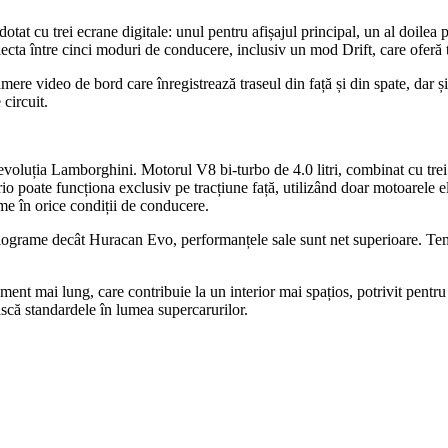
tat cu trei ecrane digitale: unul pentru afișajul principal, un al doilea 
electa între cinci moduri de conducere, inclusiv un mod Drift, care oferă t
ere video de bord care înregistrează traseul din față și din spate, dar și 
circuit.
evoluția Lamborghini. Motorul V8 bi-turbo de 4.0 litri, combinat cu tre
poate funcționa exclusiv pe tracțiune față, utilizând doar motoarele el
ime în orice condiții de conducere.
ograme decât Huracan Evo, performanțele sale sunt net superioare. Tem
ent mai lung, care contribuie la un interior mai spațios, potrivit pentr
ască standardele în lumea supercarurilor.