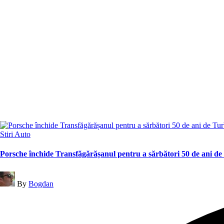
Posted
Stiri Auto
in
Porsche închide Transfăgărășanul pentru a sărbători 50 de ani d
Posted
By
Bogdan
by