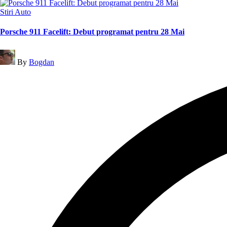
Posted
Stiri Auto
in
Porsche 911 Facelift: Debut programat pentru 28 Mai
Posted
By
Bogdan
by