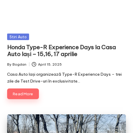
Posted
Stiri Auto
in
Honda Type-R Experience Days la Casa
Auto Iași – 15,16, 17 aprilie
By
Bogdan
April 15, 2025
Posted
by
Casa Auto Iași organizează Type-R Experience Days – trei
zile de Test Drive-uri în exclusivitate…
Read More