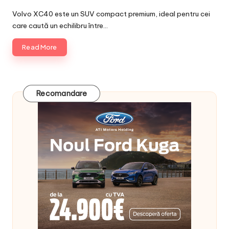
Posted
by
Volvo XC40 este un SUV compact premium, ideal pentru cei
care caută un echilibru între…
Read More
Recomandare