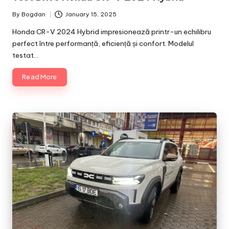
By
Bogdan
January 15, 2025
Posted
by
Honda CR-V 2024 Hybrid impresionează printr-un echilibru
perfect între performanță, eficiență și confort. Modelul
testat…
Read More