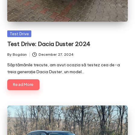
Posted
Test Drive
in
Test Drive: Dacia Duster 2024
By
Bogdan
December 27, 2024
Posted
by
Săptămânile trecute, am avut ocazia să testez cea de-a
treia generație Dacia Duster, un model…
Read More