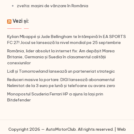
zvelta: mașini de vânzare în România
Vezi și:
Kylian Mbappé și Jude Bellingham te întâmpină în EA SPORTS
FC 27! Jocul se lansează la nivel mondial pe 25 septembrie
România, lider absolut la internet fix: Am depășit Marea
Britanie, Germania și Suedia în clasamentul calității
conexiunilor
Lidl și Tomorrowland lansează un parteneriat strategic
Reduceri masive la portare: DIGI lansează abonamentul
Nelimitat de la 3 euro pe lună și telefoane cu avans zero
Monopostul Scuderia Ferrari HP a ajuns la Iași prin
Bitdefender
Copyright 2026 — AutoMotorClub. All rights reserved. | Web