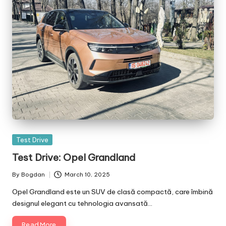
Posted
Test Drive
in
Test Drive: Opel Grandland
By
Bogdan
March 10, 2025
Posted
by
Opel Grandland este un SUV de clasă compactă, care îmbină
designul elegant cu tehnologia avansată…
Read More