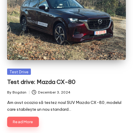
Posted
Test Drive
in
Test drive: Mazda CX-80
By
Bogdan
December 3, 2024
Posted
by
Am avut ocazia să testez noul SUV Mazda CX-80, modelul
care stabilește un nou standard…
Read More