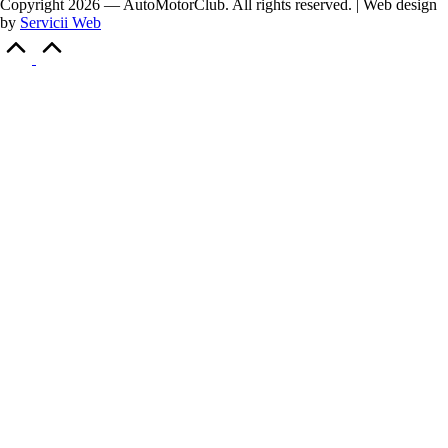
Copyright 2026 — AutoMotorClub. All rights reserved. | Web design
by
Servicii Web
Scroll
to
Top