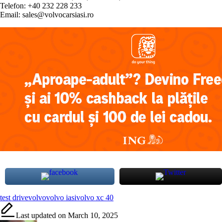
Telefon: +40 232 228 233
Email: sales@volvocarsiasi.ro
Tags:
test drive
volvo
volvo iasi
volvo xc 40
Last updated on March 10, 2025