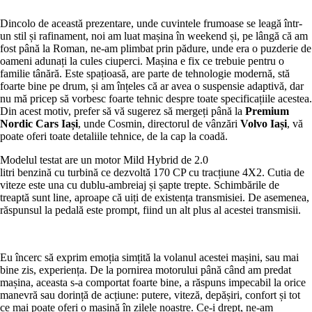
Dincolo de această prezentare, unde cuvintele frumoase se leagă într-
un stil și rafinament, noi am luat mașina în weekend și, pe lângă că am
fost până la Roman, ne-am plimbat prin pădure, unde era o puzderie de
oameni adunați la cules ciuperci. Mașina e fix ce trebuie pentru o
familie tânără. Este spațioasă, are parte de tehnologie modernă, stă
foarte bine pe drum, și am înțeles că ar avea o suspensie adaptivă, dar
nu mă pricep să vorbesc foarte tehnic despre toate specificațiile acestea.
Din acest motiv, prefer să vă sugerez să mergeți până la
Premium
Nordic Cars Iași
, unde Cosmin, directorul de vânzări
Volvo Iași
, vă
poate oferi toate detaliile tehnice, de la cap la coadă.
Modelul testat are un motor Mild Hybrid de 2.0
litri
benzină
cu
turbină
ce
dezvoltă
170 CP cu
tracțiune
4X2. Cutia de
viteze este
una
cu dublu-ambreiaj și șapte trepte. Schimbările de
treaptă
sunt
line, aproape că uiți de existența transmisiei. De asemenea,
răspunsul
la
pedală este prompt,
fiind
un
alt
plus
al
acestei
transmisii
.
Eu încerc să exprim emoția simțită la volanul acestei mașini, sau mai
bine zis, experiența. De la pornirea motorului până când am predat
mașina, aceasta s-a comportat foarte bine, a răspuns impecabil la orice
manevră sau dorință de acțiune: putere, viteză, depășiri, confort și tot
ce mai poate oferi o mașină în zilele noastre. Ce-i drept, ne-am