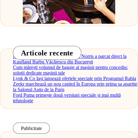
Articole recente
Monopostul McLaren al lui Lando Norris a parcat direct la
Kaufland Barbu Văcărescu din București
Cum mărești volumul de bagaje al mașinii pentru concediu:
soluții dedicate mașinii tale
Lynk & Co Iași lansează ofertele speciale prin Programul Rabla
Zeekr marchează un nou capitol în Europa prin prima sa apariție
la Salonul Auto de la Paris
Ford Puma primește două versiuni speciale și mai multă
tehnologie
Publicitate