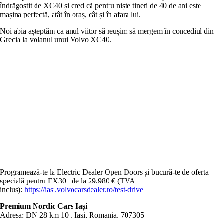
îndrăgostit de XC40 și cred că pentru niște tineri de 40 de ani este
mașina perfectă, atât în oraș, cât și în afara lui.
Noi abia așteptăm ca anul viitor să reușim să mergem în concediul din
Grecia la volanul unui Volvo XC40.
Programează-te la Electric Dealer Open Doors și bucură-te de oferta
specială pentru EX30 | de la 29.980 € (TVA
inclus):
https://iasi.volvocarsdealer.ro/test-drive
Premium Nordic Cars Iași
Adresa: DN 28 km 10 , Iasi, Romania, 707305