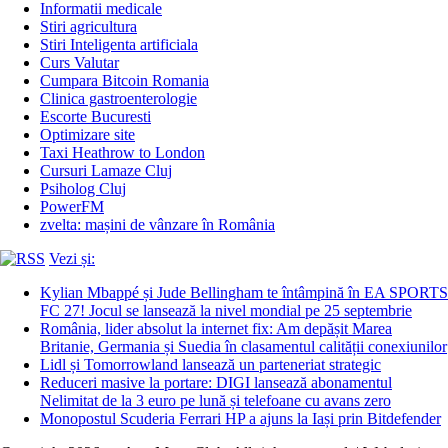
Informatii medicale
Stiri agricultura
Stiri Inteligenta artificiala
Curs Valutar
Cumpara Bitcoin Romania
Clinica gastroenterologie
Escorte Bucuresti
Optimizare site
Taxi Heathrow to London
Cursuri Lamaze Cluj
Psiholog Cluj
PowerFM
zvelta: mașini de vânzare în România
Vezi și:
Kylian Mbappé și Jude Bellingham te întâmpină în EA SPORTS
FC 27! Jocul se lansează la nivel mondial pe 25 septembrie
România, lider absolut la internet fix: Am depășit Marea
Britanie, Germania și Suedia în clasamentul calității conexiunilor
Lidl și Tomorrowland lansează un parteneriat strategic
Reduceri masive la portare: DIGI lansează abonamentul
Nelimitat de la 3 euro pe lună și telefoane cu avans zero
Monopostul Scuderia Ferrari HP a ajuns la Iași prin Bitdefender