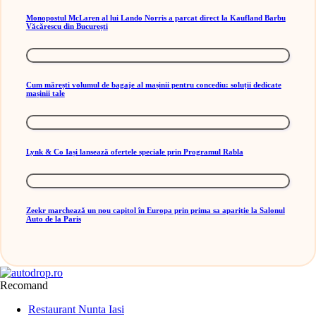
Monopostul McLaren al lui Lando Norris a parcat direct la Kaufland Barbu
Văcărescu din București
Cum mărești volumul de bagaje al mașinii pentru concediu: soluții dedicate
mașinii tale
Lynk & Co Iași lansează ofertele speciale prin Programul Rabla
Zeekr marchează un nou capitol în Europa prin prima sa apariție la Salonul
Auto de la Paris
Recomand
Restaurant Nunta Iasi