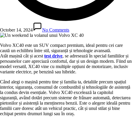
October 14, 2024
No Comments
Volvo XC40 este un SUV compact premium, ideal pentru cei care
caută un echilibru între stil, siguranță și tehnologie avansată.
Atât
mașină
cât
și
acest
test
drive
, se adresează în special familiilor și
persoanelor care apreciază confortul, dar și un design modern. Fiind un
model versatil, XC40 vine cu multiple opțiuni de motorizare, inclusiv
variante electrice, pe benzină sau hibride.
Când alegi o mașină pentru tine și familia ta, detaliile precum spațiul
interior, siguranța, consumul de combustibil și tehnologiile de asistență
la condus devin esențiale. Volvo XC40 excelează la capitolul
siguranță, având dotări precum sisteme de frânare automată, detectarea
pietonilor și asistență la menținerea benzii. Este o alegere ideală pentru
familii care doresc atât un vehicul practic, cât și unul stilat și bine
echipat pentru drumuri lungi sau în oraș.