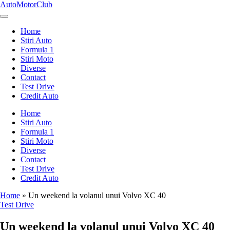
Skip
AutoMotorClub
to
Totul
content
despre
Home
masini
Stiri Auto
si
Formula 1
pasionatii
Stiri Moto
de
Diverse
masini
Contact
Test Drive
Credit Auto
Home
Stiri Auto
Formula 1
Stiri Moto
Diverse
Contact
Test Drive
Credit Auto
Home
»
Un weekend la volanul unui Volvo XC 40
Posted
Test Drive
in
Un weekend la volanul unui Volvo XC 40