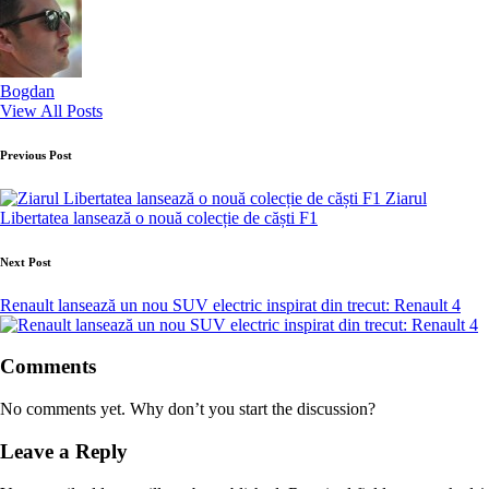
Bogdan
View All Posts
Post
Previous Post
navigation
Ziarul
Libertatea lansează o nouă colecție de căști F1
Next Post
Renault lansează un nou SUV electric inspirat din trecut: Renault 4
Comments
No comments yet. Why don’t you start the discussion?
Leave a Reply