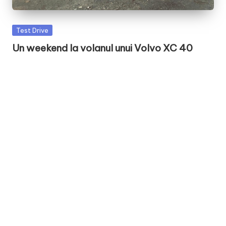
Posted
Test Drive
in
Un weekend la volanul unui Volvo XC 40