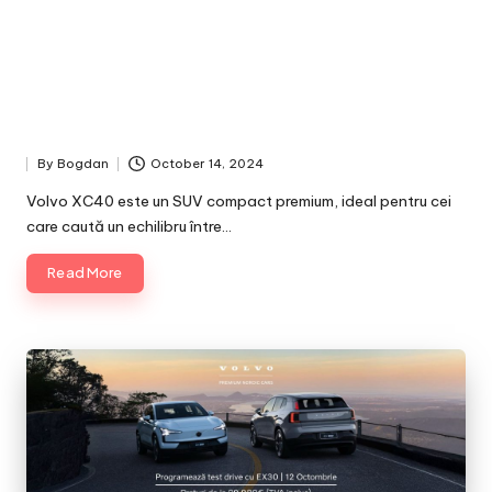
By
Bogdan
October 14, 2024
Posted
by
Volvo XC40 este un SUV compact premium, ideal pentru cei
care caută un echilibru între…
Read More