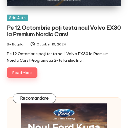
Posted
Stiri Auto
in
Pe 12 Octombrie poți testa noul Volvo EX30
la Premium Nordic Cars!
By
Bogdan
October 10, 2024
Posted
by
Pe 12 Octombrie poți testa noul Volvo EX30 la Premium
Nordic Cars! Programează-te la Electric…
Read More
Recomandare