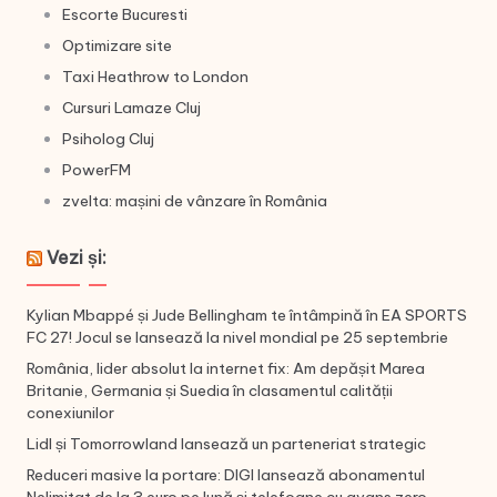
Escorte Bucuresti
Optimizare site
Taxi Heathrow to London
Cursuri Lamaze Cluj
Psiholog Cluj
PowerFM
zvelta: mașini de vânzare în România
Vezi și:
Kylian Mbappé și Jude Bellingham te întâmpină în EA SPORTS
FC 27! Jocul se lansează la nivel mondial pe 25 septembrie
România, lider absolut la internet fix: Am depășit Marea
Britanie, Germania și Suedia în clasamentul calității
conexiunilor
Lidl și Tomorrowland lansează un parteneriat strategic
Reduceri masive la portare: DIGI lansează abonamentul
Nelimitat de la 3 euro pe lună și telefoane cu avans zero