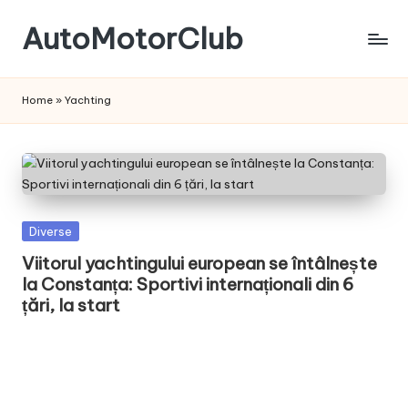
AutoMotorClub
Skip
to
Totul
content
despre
Home
»
Yachting
masini
si
pasionatii
de
masini
Posted
Diverse
in
Viitorul yachtingului european se întâlnește
la Constanța: Sportivi internaționali din 6
țări, la start