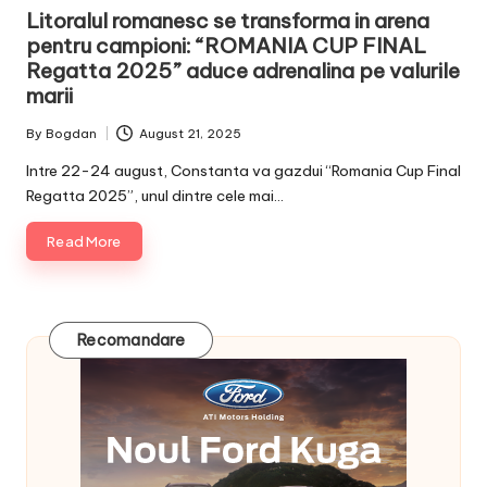
in
Litoralul romanesc se transforma in arena
pentru campioni: “ROMANIA CUP FINAL
Regatta 2025” aduce adrenalina pe valurile
marii
By
Bogdan
August 21, 2025
Posted
by
Intre 22-24 august, Constanta va gazdui “Romania Cup Final
Regatta 2025”, unul dintre cele mai…
Read More
Recomandare