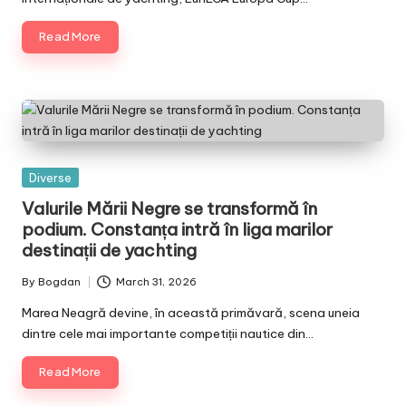
Read More
Posted
Diverse
in
Valurile Mării Negre se transformă în
podium. Constanța intră în liga marilor
destinații de yachting
By
Bogdan
March 31, 2026
Posted
by
Marea Neagră devine, în această primăvară, scena uneia
dintre cele mai importante competiții nautice din…
Read More