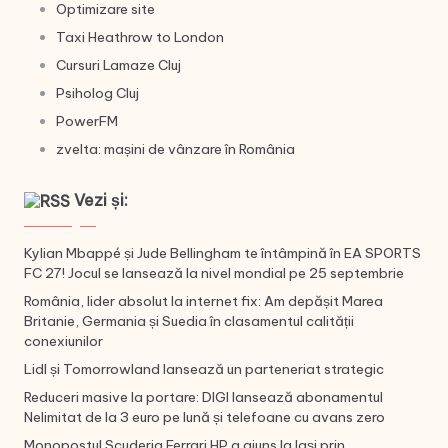
Optimizare site
Taxi Heathrow to London
Cursuri Lamaze Cluj
Psiholog Cluj
PowerFM
zvelta: mașini de vânzare în România
Vezi și:
Kylian Mbappé și Jude Bellingham te întâmpină în EA SPORTS
FC 27! Jocul se lansează la nivel mondial pe 25 septembrie
România, lider absolut la internet fix: Am depășit Marea
Britanie, Germania și Suedia în clasamentul calității
conexiunilor
Lidl și Tomorrowland lansează un parteneriat strategic
Reduceri masive la portare: DIGI lansează abonamentul
Nelimitat de la 3 euro pe lună și telefoane cu avans zero
Monopostul Scuderia Ferrari HP a ajuns la Iași prin