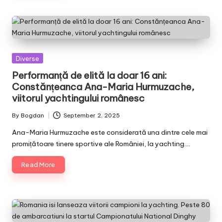
Posted
Diverse
in
Performanță de elită la doar 16 ani:
Constănțeanca Ana-Maria Hurmuzache,
viitorul yachtingului românesc
By
Bogdan
September 2, 2025
Posted
by
Ana-Maria Hurmuzache este considerată una dintre cele mai
promițătoare tinere sportive ale României, la yachting.…
Read More