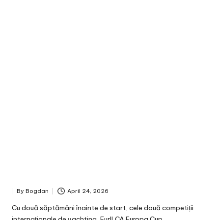
By
Bogdan
April 24, 2026
Posted
by
Cu două săptămâni înainte de start, cele două competiții
internaționale de yachting, EurILCA Europa Cup…