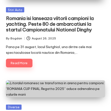
Posted
Stiri Auto
in
Romania isi lanseaza viitorii campioni la
yachting. Peste 80 de ambarcatiuni la
startul Campionatului National Dinghy
By
Bogdan
August 26, 2025
Posted
by
Pana pe 31 august, lacul Siutghiol, una dintre cele mai
spectaculoase locatii nautice din Romania,…
Read More
Posted
Diverse