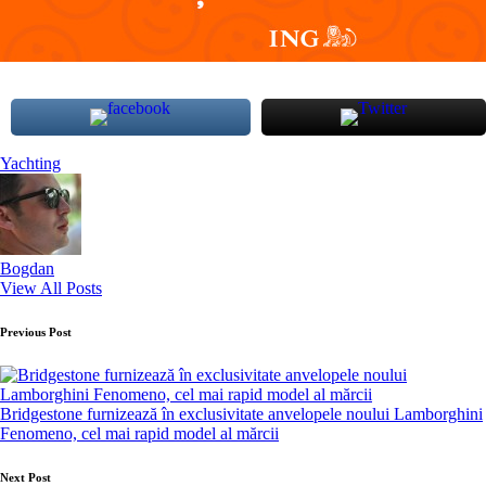
Tags:
Yachting
Bogdan
View All Posts
Post
Previous Post
navigation
Bridgestone furnizează în exclusivitate anvelopele noului Lamborghini
Fenomeno, cel mai rapid model al mărcii
Next Post