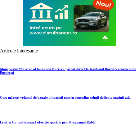
Articole interesante
Monopostul McLaren al lui Lando Norris a parcat direct la Kaufland Barbu Văcărescu din
București
Cum mărești volumul de bagaje al mașinii pentru concediu: soluții dedicate mașinii tale
Lynk & Co Iași lansează ofertele speciale prin Programul Rabla