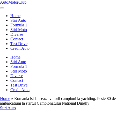
Skip
AutoMotorClub
to
Totul
content
despre
Home
masini
Stiri Auto
si
Formula 1
pasionatii
Stiri Moto
de
Diverse
masini
Contact
Test Drive
Credit Auto
Home
Stiri Auto
Formula 1
Stiri Moto
Diverse
Contact
Test Drive
Credit Auto
Home
»
Romania isi lanseaza viitorii campioni la yachting. Peste 80 de
ambarcatiuni la startul Campionatului National Dinghy
Posted
Stiri Auto
in