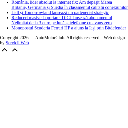
România, lider absolut la internet fix: Am depășit Marea
Britanie, Germania și Suedia în clasamentul calității conexiunilor
Lidl și Tomorrowland lansează un parteneriat strategic
Reduceri masive la portare: DIGI lansează abonamentul
Nelimitat de la 3 euro pe lună și telefoane cu avans zero
Monopostul Scuderia Ferrari HP a ajuns la Iași prin Bitdefender
Copyright 2026 — AutoMotorClub. All rights reserved. | Web design
by
Servicii Web
Scroll
to
Top