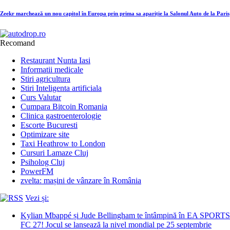
Zeekr marchează un nou capitol în Europa prin prima sa apariție la Salonul Auto de la Paris
Recomand
Restaurant Nunta Iasi
Informatii medicale
Stiri agricultura
Stiri Inteligenta artificiala
Curs Valutar
Cumpara Bitcoin Romania
Clinica gastroenterologie
Escorte Bucuresti
Optimizare site
Taxi Heathrow to London
Cursuri Lamaze Cluj
Psiholog Cluj
PowerFM
zvelta: mașini de vânzare în România
Vezi și:
Kylian Mbappé și Jude Bellingham te întâmpină în EA SPORTS
FC 27! Jocul se lansează la nivel mondial pe 25 septembrie