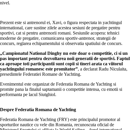
nivel.
Prezent este si antrenorul ei, Xavi, o figura respectata in yachtingul
international, care sustine zilele acestea sesiuni de pregatire pentru
sportivi, cat si pentru antrenorii romani. Sesiunile acopera: tehnici
moderne de pregatire, comunicarea sportiv-antrenor, strategii de
concurs, reglarea echipamentului si observatia spatiului de concurs.
„Campionatul National Dinghy nu este doar o competitie, ci si un
pas important pentru dezvoltarea noii generatii de sportivi. Faptul
ca aproape toti participantii sunt copii si tineri arata ca viitorul
yachtingului romanesc este promitator”
, a declarat Radu Niculaita,
presedintele Federatiei Romane de Yachting.
Evenimentul este organizat de Federatia Romana de Yachting si
promite pana la finalul saptamanii o competitie intensa, cu emotii si
performanta pe lacul Siutghiol.
Despre Federatia Romana de Yachting
Federatia Romana de Yachting (FRY) este principalul promotor al
sporturilor nautice cu vele din Romania, recunoscuta oficial de
Ministerul Sportului si afiliata la World Sailing – forul international