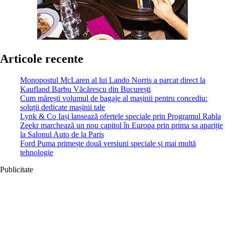
Articole recente
Monopostul McLaren al lui Lando Norris a parcat direct la
Kaufland Barbu Văcărescu din București
Cum mărești volumul de bagaje al mașinii pentru concediu:
soluții dedicate mașinii tale
Lynk & Co Iași lansează ofertele speciale prin Programul Rabla
Zeekr marchează un nou capitol în Europa prin prima sa apariție
la Salonul Auto de la Paris
Ford Puma primește două versiuni speciale și mai multă
tehnologie
Publicitate