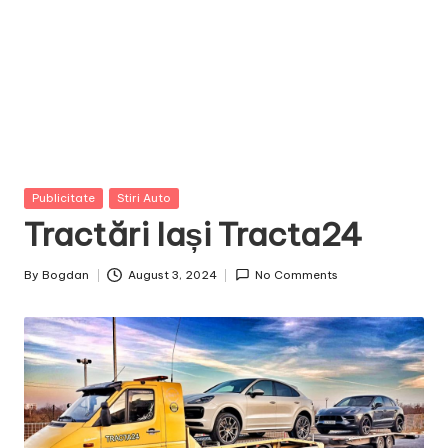
Posted
Publicitate
Stiri Auto
in
Tractări Iași Tracta24
By
Bogdan
August 3, 2024
No Comments
Posted
by