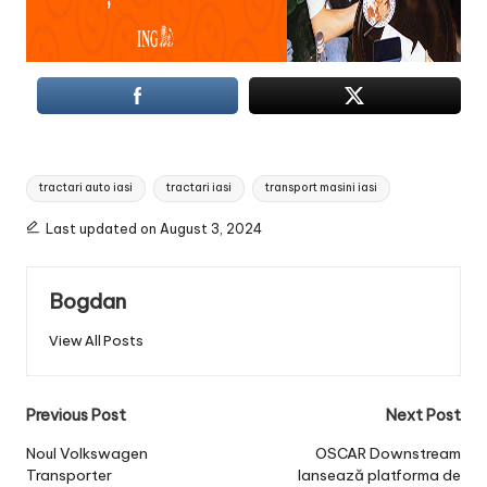
Tags:
tractari auto iasi
tractari iasi
transport masini iasi
Last updated on August 3, 2024
Bogdan
View All Posts
Post
Previous Post
Next Post
navigation
Noul Volkswagen
OSCAR Downstream
Transporter
lansează platforma de