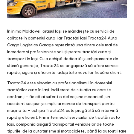
În inima Moldovei, orașul Iași se mândrește cu servicii de
calitate în domeniul auto, iar
Tractări Iași
Tracta24 Auto
Cargo Logistics Garage reprezintă una dintre cele mai de
încredere și profesioniste soluții pentru tractări auto și
transport în Iași. Cu o echipă dedicată și echipamente de
ultimă generație, Tracta24 se angajează să ofere servicii
rapide, sigure și eficiente, adaptate nevoilor fiecărui client.
Tracta24 este sinonim cu profesionalismul în domeniul
tractărilor auto în Iași. Indiferent de situația cu care te
confrunți – fie că ai suferit o defecțiune mecanică, un
accident sau pur și simplu ai nevoie de
transport pentru
mașina
ta – echipa Tracta24 este pregătită să intervină
rapid și eficient. Prin intermediul serviciilor de tractări auto
Iași, compania asigură transportul vehiculelor de toate
tipurile, de la autoturisme și motociclete, până la autoutilitare