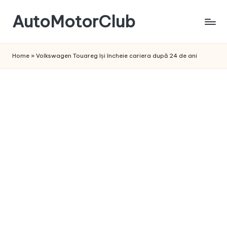
AutoMotorClub
Skip
to
Totul
content
despre
Home
»
Volkswagen Touareg își încheie cariera după 24 de ani
masini
si
pasionatii
de
masini