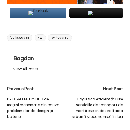
Tags:
Volkswagen
vw
vw touareg
Bogdan
View All Posts
Post
Previous Post
Next Post
navigation
BYD: Peste 115.000 de
Logistica eficientă: Cum
mașini rechemate din cauza
serviciile de transport de
problemelor de design și
marfă susțin dezvoltarea
baterie
urbană și economică în Iași