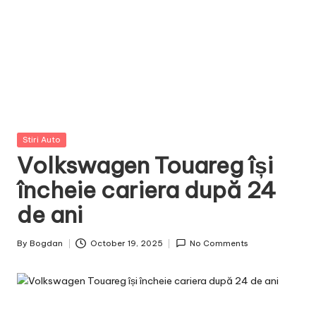
Posted
Stiri Auto
in
Volkswagen Touareg își
încheie cariera după 24
de ani
By
Bogdan
October 19, 2025
No Comments
Posted
by