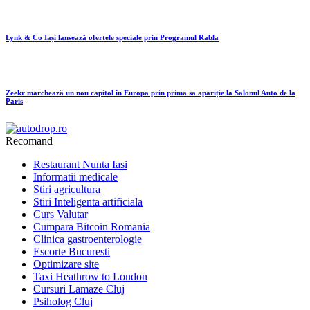
Lynk & Co Iași lansează ofertele speciale prin Programul Rabla
Zeekr marchează un nou capitol în Europa prin prima sa apariție la Salonul Auto de la
Paris
Recomand
Restaurant Nunta Iasi
Informatii medicale
Stiri agricultura
Stiri Inteligenta artificiala
Curs Valutar
Cumpara Bitcoin Romania
Clinica gastroenterologie
Escorte Bucuresti
Optimizare site
Taxi Heathrow to London
Cursuri Lamaze Cluj
Psiholog Cluj