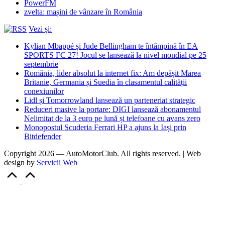
PowerFM
zvelta: mașini de vânzare în România
Vezi și:
Kylian Mbappé și Jude Bellingham te întâmpină în EA
SPORTS FC 27! Jocul se lansează la nivel mondial pe 25
septembrie
România, lider absolut la internet fix: Am depășit Marea
Britanie, Germania și Suedia în clasamentul calității
conexiunilor
Lidl și Tomorrowland lansează un parteneriat strategic
Reduceri masive la portare: DIGI lansează abonamentul
Nelimitat de la 3 euro pe lună și telefoane cu avans zero
Monopostul Scuderia Ferrari HP a ajuns la Iași prin
Bitdefender
Copyright 2026 — AutoMotorClub. All rights reserved. | Web
design by
Servicii Web
Scroll
to
Top