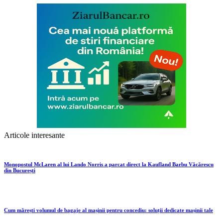
Articole interesante
Monopostul McLaren al lui Lando Norris a parcat direct la Kaufland Barbu Văcărescu
din București
Cum mărești volumul de bagaje al mașinii pentru concediu: soluții dedicate mașinii tale