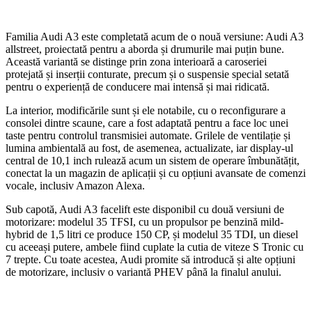
Familia Audi A3 este completată acum de o nouă versiune: Audi A3
allstreet, proiectată pentru a aborda și drumurile mai puțin bune.
Această variantă se distinge prin zona interioară a caroseriei
protejată și inserții conturate, precum și o suspensie special setată
pentru o experiență de conducere mai intensă și mai ridicată.
La interior, modificările sunt și ele notabile, cu o reconfigurare a
consolei dintre scaune, care a fost adaptată pentru a face loc unei
taste pentru controlul transmisiei automate. Grilele de ventilație și
lumina ambientală au fost, de asemenea, actualizate, iar display-ul
central de 10,1 inch rulează acum un sistem de operare îmbunătățit,
conectat la un magazin de aplicații și cu opțiuni avansate de comenzi
vocale, inclusiv Amazon Alexa.
Sub capotă, Audi A3 facelift este disponibil cu două versiuni de
motorizare: modelul 35 TFSI, cu un propulsor pe benzină mild-
hybrid de 1,5 litri ce produce 150 CP, și modelul 35 TDI, un diesel
cu aceeași putere, ambele fiind cuplate la cutia de viteze S Tronic cu
7 trepte. Cu toate acestea, Audi promite să introducă și alte opțiuni
de motorizare, inclusiv o variantă PHEV până la finalul anului.