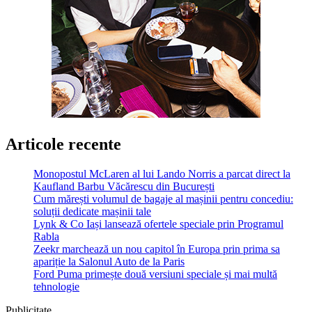
Articole recente
Monopostul McLaren al lui Lando Norris a parcat direct la
Kaufland Barbu Văcărescu din București
Cum mărești volumul de bagaje al mașinii pentru concediu:
soluții dedicate mașinii tale
Lynk & Co Iași lansează ofertele speciale prin Programul
Rabla
Zeekr marchează un nou capitol în Europa prin prima sa
apariție la Salonul Auto de la Paris
Ford Puma primește două versiuni speciale și mai multă
tehnologie
Publicitate