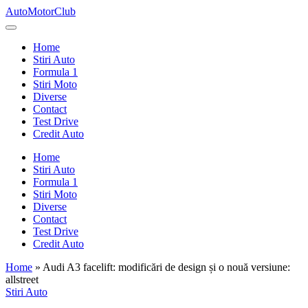
Skip
AutoMotorClub
to
Totul
content
despre
Home
masini
Stiri Auto
si
Formula 1
pasionatii
Stiri Moto
de
Diverse
masini
Contact
Test Drive
Credit Auto
Home
Stiri Auto
Formula 1
Stiri Moto
Diverse
Contact
Test Drive
Credit Auto
Home
»
Audi A3 facelift: modificări de design și o nouă versiune:
allstreet
Posted
Stiri Auto
in