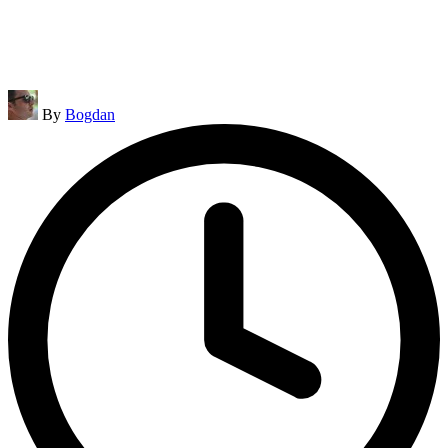
Posted
By
Bogdan
by