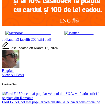
Share on Facebook
Post on X
Tags:
audi
audi a3 facelift 2024
stiri audi
Last updated on March 13, 2024
Bogdan
View All Posts
Post
Previous Post
navigation
Ford F-150, cel mai popular vehicul din SUA, va fi adus oficial pe