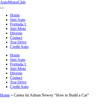
Skip
AutoMotorClub
to
Totul
content
despre
Home
masini
Stiri Auto
si
Formula 1
pasionatii
Stiri Moto
de
Diverse
masini
Contact
Test Drive
Credit Auto
Home
Stiri Auto
Formula 1
Stiri Moto
Diverse
Contact
Test Drive
Credit Auto
Home
»
Cartea lui Adrian Newey “How to Build a Car”