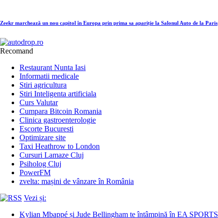
Zeekr marchează un nou capitol în Europa prin prima sa apariție la Salonul Auto de la Paris
Recomand
Restaurant Nunta Iasi
Informatii medicale
Stiri agricultura
Stiri Inteligenta artificiala
Curs Valutar
Cumpara Bitcoin Romania
Clinica gastroenterologie
Escorte Bucuresti
Optimizare site
Taxi Heathrow to London
Cursuri Lamaze Cluj
Psiholog Cluj
PowerFM
zvelta: mașini de vânzare în România
Vezi și:
Kylian Mbappé și Jude Bellingham te întâmpină în EA SPORTS