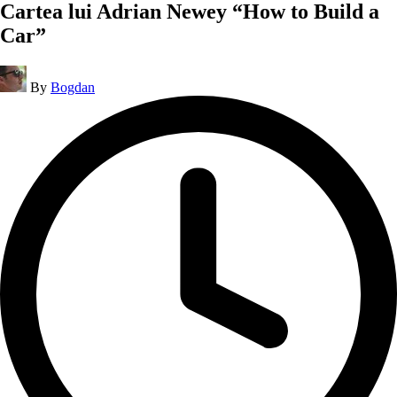
Cartea lui Adrian Newey “How to Build a
Car”
Posted
By
Bogdan
by