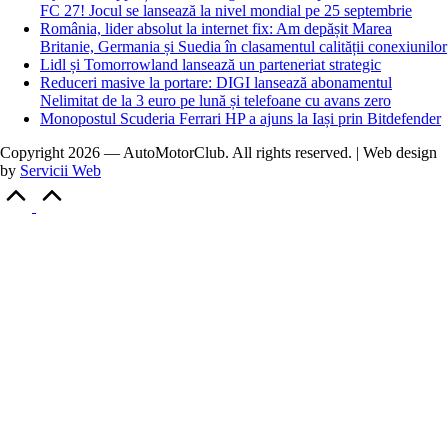
FC 27! Jocul se lansează la nivel mondial pe 25 septembrie
România, lider absolut la internet fix: Am depășit Marea
Britanie, Germania și Suedia în clasamentul calității conexiunilor
Lidl și Tomorrowland lansează un parteneriat strategic
Reduceri masive la portare: DIGI lansează abonamentul
Nelimitat de la 3 euro pe lună și telefoane cu avans zero
Monopostul Scuderia Ferrari HP a ajuns la Iași prin Bitdefender
Copyright 2026 — AutoMotorClub. All rights reserved. | Web design
by
Servicii Web
Scroll
to
Top