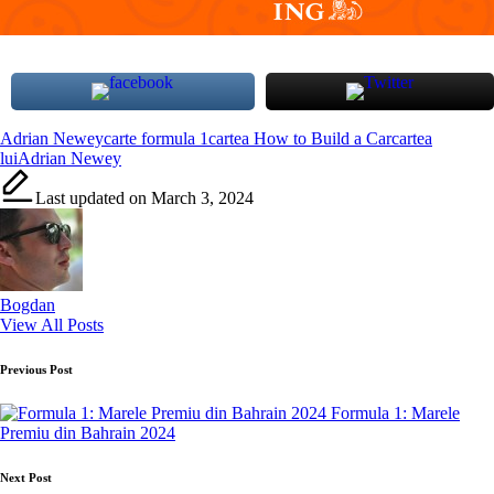
Tags:
Adrian Newey
carte formula 1
cartea How to Build a Car
cartea
luiAdrian Newey
Last updated on March 3, 2024
Bogdan
View All Posts
Post
Previous Post
navigation
Formula 1: Marele
Premiu din Bahrain 2024
Next Post