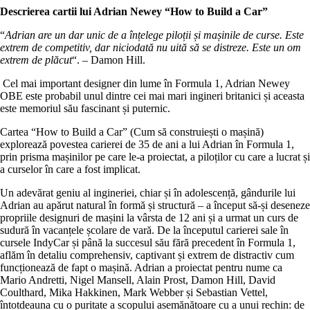
Descrierea cartii lui Adrian Newey “How to Build a Car”
“
Adrian are un dar unic de a înțelege piloții și mașinile de curse. Este
extrem de competitiv, dar niciodată nu uită să se distreze. Este un om
extrem de plăcut
“. – Damon Hill.
Cel mai important designer din lume în Formula 1, Adrian Newey
OBE este probabil unul dintre cei mai mari ingineri britanici și aceasta
este memoriul său fascinant și puternic.
Cartea “How to Build a Car” (Cum să construiești o mașină)
explorează povestea carierei de 35 de ani a lui Adrian în Formula 1,
prin prisma mașinilor pe care le-a proiectat, a piloților cu care a lucrat și
a curselor în care a fost implicat.
Un adevărat geniu al ingineriei, chiar și în adolescență, gândurile lui
Adrian au apărut natural în formă și structură – a început să-și deseneze
propriile designuri de mașini la vârsta de 12 ani și a urmat un curs de
sudură în vacanțele școlare de vară. De la începutul carierei sale în
cursele IndyCar și până la succesul său fără precedent în Formula 1,
aflăm în detaliu comprehensiv, captivant și extrem de distractiv cum
funcționează de fapt o mașină. Adrian a proiectat pentru nume ca
Mario Andretti, Nigel Mansell, Alain Prost, Damon Hill, David
Coulthard, Mika Hakkinen, Mark Webber și Sebastian Vettel,
întotdeauna cu o puritate a scopului asemănătoare cu a unui rechin: de