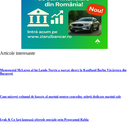
Articole interesante
Monopostul McLaren al lui Lando Norris a parcat direct la Kaufland Barbu Văcărescu din
București
Cum mărești volumul de bagaje al mașinii pentru concediu: soluții dedicate mașinii tale
Lynk & Co Iași lansează ofertele speciale prin Programul Rabla