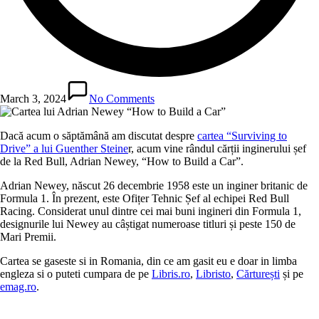
March 3, 2024
No Comments
Dacă acum o săptămână am discutat despre
cartea “Surviving to
Drive” a lui Guenther Steine
r, acum vine rândul cărții inginerului șef
de la Red Bull, Adrian Newey, “How to Build a Car”.
Adrian Newey, născut 26 decembrie 1958 este un inginer britanic de
Formula 1. În prezent, este Ofițer Tehnic Șef al echipei Red Bull
Racing. Considerat unul dintre cei mai buni ingineri din Formula 1,
designurile lui Newey au câștigat numeroase titluri și peste 150 de
Mari Premii.
Cartea se gaseste si in Romania, din ce am gasit eu e doar in limba
engleza si o puteti cumpara de pe
Libris.ro
,
Libristo
,
Cărturești
și pe
emag.ro
.