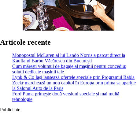
Articole recente
Monopostul McLaren al lui Lando Norris a parcat direct la
Kaufland Barbu Văcărescu din București
Cum mărești volumul de bagaje al mașinii pentru concediu:
soluții dedicate mașinii tale
Lynk & Co Iași lansează ofertele speciale prin Programul Rabla
Zeekr marchează un nou capitol în Europa prin prima sa apariție
la Salonul Auto de la Paris
Ford Puma primește două versiuni speciale și mai multă
tehnologie
Publicitate