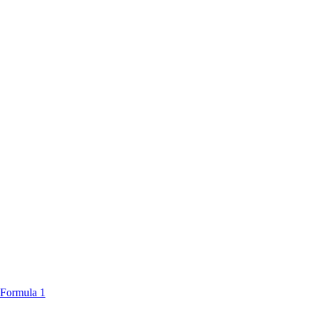
Posted
Formula 1
in