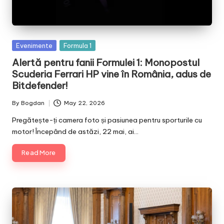
Posted
Evenimente
Formula 1
in
Alertă pentru fanii Formulei 1: Monopostul
Scuderia Ferrari HP vine în România, adus de
Bitdefender!
By
Bogdan
May 22, 2026
Posted
by
Pregătește-ți camera foto și pasiunea pentru sporturile cu
motor! Începând de astăzi, 22 mai, ai…
Read More