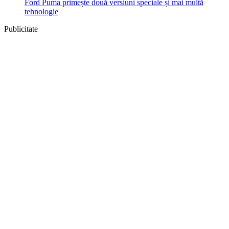
Ford Puma primește două versiuni speciale și mai multă
tehnologie
Publicitate