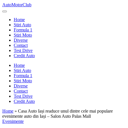
Skip
AutoMotorClub
to
Totul
content
despre
Home
masini
Stiri Auto
si
Formula 1
pasionatii
Stiri Moto
de
Diverse
masini
Contact
Test Drive
Credit Auto
Home
Stiri Auto
Formula 1
Stiri Moto
Diverse
Contact
Test Drive
Credit Auto
Home
»
Casa Auto Iași readuce unul dintre cele mai populare
evenimente auto din Iași – Salon Auto Palas Mall
Posted
Evenimente
in