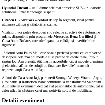
Hyundai Tucson
– unul dintre cele mai apreciate SUV-uri, datorită
echilibrului între tehnologie și spațiu.
Citroën C5 Aircross
– confort de top în segment, ideal pentru
utilizarea zilnică și călătorii relaxante.
Vizitatorii vor putea descoperi și o selecție atractivă de autoturisme
rulate, disponibile prin programele
Mercedes-Benz Certified
și
Casa Auto Rulate
, care oferă garanția calității și a verificărilor
riguroase.
„Salonul Auto Palas Mall este ocazia perfectă pentru cei care vor să
descopere cele mai noi modele și să profite de oferte reale, într-un
singur loc. Am pregătit atât mașini accesibile, cât și modele premium
și electrice, alături de soluții de finanțare flexibile”, transmit
reprezentanții Casa Auto Iași.
Alături de Casa Auto Iași, partenerii Strunga Winery, Vitamin Aqua,
Groupama și Raiffeisen Bank contribuie la transformarea Salonului
Auto într-un eveniment dedicat atât pasionaților de automobile, cât și
celor aflați în căutarea celei mai potrivite soluții de mobilitate.
Detalii eveniment