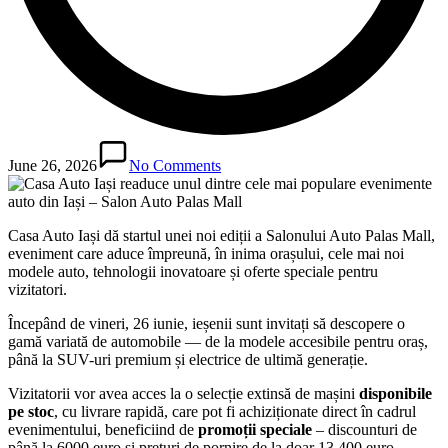
June 26, 2026
No Comments
Casa Auto Iași dă startul unei noi ediții a Salonului Auto Palas Mall,
eveniment care aduce împreună, în inima orașului, cele mai noi
modele auto, tehnologii inovatoare și oferte speciale pentru
vizitatori.
Începând de vineri, 26 iunie, ieșenii sunt invitați să descopere o
gamă variată de automobile — de la modele accesibile pentru oraș,
până la SUV-uri premium și electrice de ultimă generație.
Vizitatorii vor avea acces la o selecție extinsă de mașini
disponibile
pe stoc
, cu livrare rapidă, care pot fi achiziționate direct în cadrul
evenimentului, beneficiind de
promoții speciale
– discounturi de
până la 6000 euro și prețuri de pornire de la doar 13.400 euro.