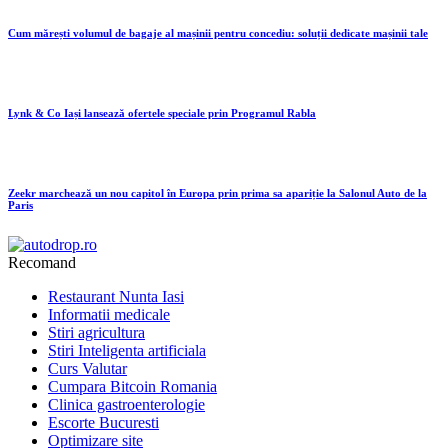
Cum mărești volumul de bagaje al mașinii pentru concediu: soluții dedicate mașinii tale
Lynk & Co Iași lansează ofertele speciale prin Programul Rabla
Zeekr marchează un nou capitol în Europa prin prima sa apariție la Salonul Auto de la
Paris
Recomand
Restaurant Nunta Iasi
Informatii medicale
Stiri agricultura
Stiri Inteligenta artificiala
Curs Valutar
Cumpara Bitcoin Romania
Clinica gastroenterologie
Escorte Bucuresti
Optimizare site