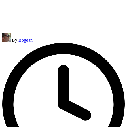
Posted
By
Bogdan
by