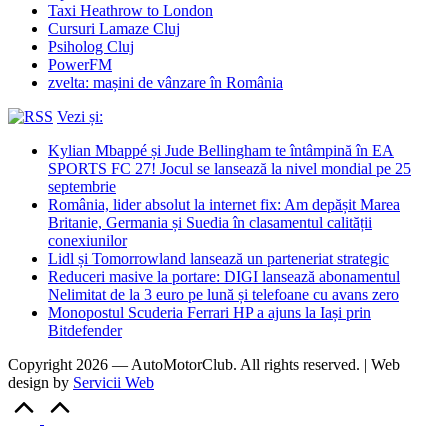
Taxi Heathrow to London
Cursuri Lamaze Cluj
Psiholog Cluj
PowerFM
zvelta: mașini de vânzare în România
Vezi și:
Kylian Mbappé și Jude Bellingham te întâmpină în EA
SPORTS FC 27! Jocul se lansează la nivel mondial pe 25
septembrie
România, lider absolut la internet fix: Am depășit Marea
Britanie, Germania și Suedia în clasamentul calității
conexiunilor
Lidl și Tomorrowland lansează un parteneriat strategic
Reduceri masive la portare: DIGI lansează abonamentul
Nelimitat de la 3 euro pe lună și telefoane cu avans zero
Monopostul Scuderia Ferrari HP a ajuns la Iași prin
Bitdefender
Copyright 2026 — AutoMotorClub. All rights reserved. | Web
design by
Servicii Web
Scroll
to
Top