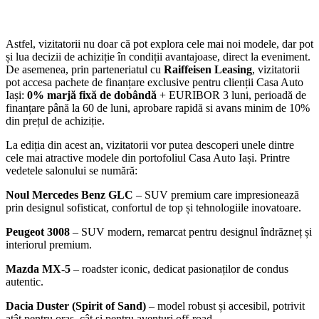
Astfel, vizitatorii nu doar că pot explora cele mai noi modele, dar pot
și lua decizii de achiziție în condiții avantajoase, direct la eveniment.
De asemenea, prin parteneriatul cu
Raiffeisen Leasing
, vizitatorii
pot accesa pachete de finanțare exclusive pentru clienții Casa Auto
Iași:
0% marjă fixă de dobândă
+ EURIBOR 3 luni, perioadă de
finanțare până la 60 de luni, aprobare rapidă si avans minim de 10%
din prețul de achiziție.
La ediția din acest an, vizitatorii vor putea descoperi unele dintre
cele mai atractive modele din portofoliul Casa Auto Iași. Printre
vedetele salonului se numără:
Noul Mercedes Benz GLC
– SUV premium care impresionează
prin designul sofisticat, confortul de top și tehnologiile inovatoare.
Peugeot 3008
– SUV modern, remarcat pentru designul îndrăzneț și
interiorul premium.
Mazda MX-5
– roadster iconic, dedicat pasionaților de condus
autentic.
Dacia Duster (Spirit of Sand)
– model robust și accesibil, potrivit
atât pentru oraș, cât și pentru aventuri off-road.