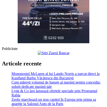
Publicitate
Articole recente
Monopostul McLaren al lui Lando Norris a parcat direct la
Kaufland Barbu Văcărescu din București
Cum mărești volumul de bagaje al mașinii pentru concediu:
soluții dedicate mașinii tale
Lynk & Co Iași lansează ofertele speciale prin Programul
Rabla
Zeekr marchează un nou capitol în Europa prin prima sa
apariție la Salonul Auto de la Paris