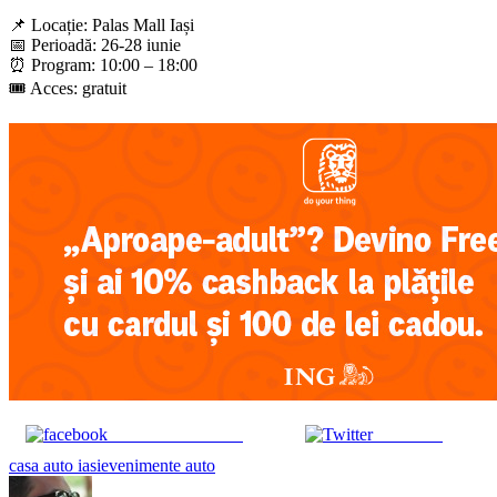
📌 Locație: Palas Mall Iași
📅 Perioadă: 26-28 iunie
⏰ Program: 10:00 – 18:00
🎟️ Acces: gratuit
Share on Facebook
Post on X
Tags:
casa auto iasi
evenimente auto