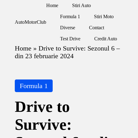
Home
Stiri Auto
Formula 1
Stiri Moto
Skip
AutoMotorClub
to
Diverse
Contact
Totul
content
despre
Test Drive
Credit Auto
masini
si
Home
»
Drive to Survive: Sezonul 6 –
pasionatii
din 23 februarie 2024
de
masini
Posted
Formula 1
in
Drive to
Survive: