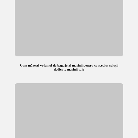
Cum mărești volumul de bagaje al mașinii pentru concediu: soluții
dedicate mașinii tale