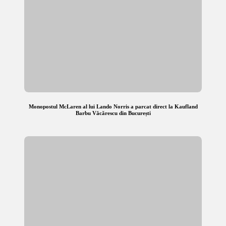
Monopostul McLaren al lui Lando Norris a parcat direct la Kaufland
Barbu Văcărescu din București