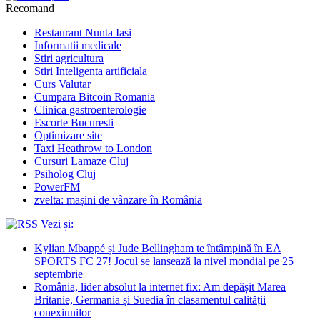
Recomand
Restaurant Nunta Iasi
Informatii medicale
Stiri agricultura
Stiri Inteligenta artificiala
Curs Valutar
Cumpara Bitcoin Romania
Clinica gastroenterologie
Escorte Bucuresti
Optimizare site
Taxi Heathrow to London
Cursuri Lamaze Cluj
Psiholog Cluj
PowerFM
zvelta: mașini de vânzare în România
Vezi și:
Kylian Mbappé și Jude Bellingham te întâmpină în EA
SPORTS FC 27! Jocul se lansează la nivel mondial pe 25
septembrie
România, lider absolut la internet fix: Am depășit Marea
Britanie, Germania și Suedia în clasamentul calității
conexiunilor