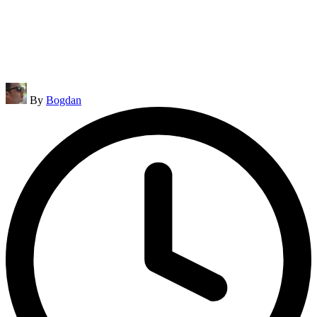
Posted
By
Bogdan
by