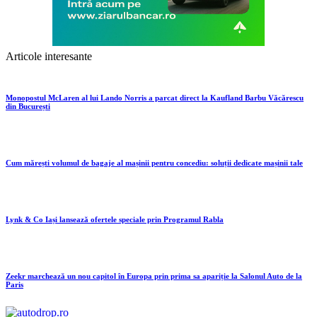
Articole interesante
Monopostul McLaren al lui Lando Norris a parcat direct la Kaufland Barbu Văcărescu
din București
Cum mărești volumul de bagaje al mașinii pentru concediu: soluții dedicate mașinii tale
Lynk & Co Iași lansează ofertele speciale prin Programul Rabla
Zeekr marchează un nou capitol în Europa prin prima sa apariție la Salonul Auto de la
Paris