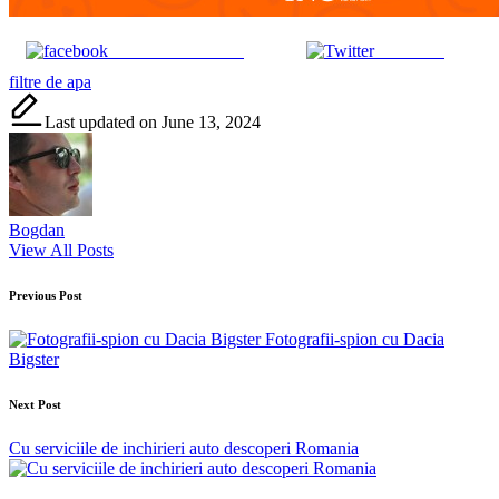
Share on Facebook
Post on X
Tags:
filtre de apa
Last updated on June 13, 2024
Bogdan
View All Posts
Post
Previous Post
navigation
Fotografii-spion cu Dacia
Bigster
Next Post
Cu serviciile de inchirieri auto descoperi Romania