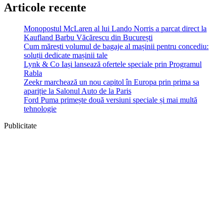
Articole recente
Monopostul McLaren al lui Lando Norris a parcat direct la
Kaufland Barbu Văcărescu din București
Cum mărești volumul de bagaje al mașinii pentru concediu:
soluții dedicate mașinii tale
Lynk & Co Iași lansează ofertele speciale prin Programul
Rabla
Zeekr marchează un nou capitol în Europa prin prima sa
apariție la Salonul Auto de la Paris
Ford Puma primește două versiuni speciale și mai multă
tehnologie
Publicitate