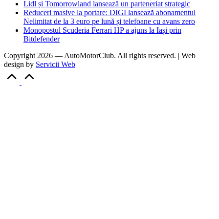
Lidl și Tomorrowland lansează un parteneriat strategic
Reduceri masive la portare: DIGI lansează abonamentul
Nelimitat de la 3 euro pe lună și telefoane cu avans zero
Monopostul Scuderia Ferrari HP a ajuns la Iași prin
Bitdefender
Copyright 2026 — AutoMotorClub. All rights reserved. | Web
design by
Servicii Web
Scroll
to
Top