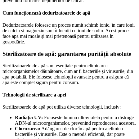
prevenind formarea depunerilor de calcar.
Cum funcționează dedurizatoarele de apă
Dedurizatoarele folosesc un proces numit schimb ionic, în care ionii
de calciu și magneziu sunt înlocuiți cu ioni de sodiu. Acest proces
face apa mai moale și mai prietenoasă pentru utilizarea în
gospodărie.
Sterilizatoare de apă: garantarea purității absolute
Sterilizatoarele de apă sunt esențiale pentru eliminarea
microorganismelor dăunătoare, cum ar fi bacteriile și virusurile, din
apa potabilă. Ele folosesc tehnologii avansate pentru a asigura că
apa este complet sigură pentru consum.
Tehnologii de sterilizare a apei
Sterilizatoarele de apă pot utiliza diverse tehnologii, inclusiv:
Radiația UV:
Folosește lumina ultravioletă pentru a distruge
ADN-ul microorganismelor, prevenind reproducerea acestora.
Clorurarea:
Adăugarea de clor în apă pentru a elimina
bacteriile și virusurile. Este o metodă eficientă, dar poate