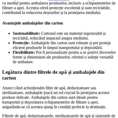
cu mediul pentru ambalarea produselor, inclusiv a echipamentelor de
filtrare a apei. Acestea oferă protecție excelentă și sunt reciclabile,
contribuind la reducerea deșeurilor și la protejarea mediului.
Avantajele ambalajelor din carton
Sustenabilitate:
Cartonul este un material regenerabil și
reciclabil, reducând impactul asupra mediului.
Protecție:
Ambalajele din carton sunt robuste și pot proteja
eficient produsele în timpul transportului și depozitării.
Flexibilitate:
Pot fi personalizate pentru a se potrivi diverselor
forme și dimensiuni ale produselor, oferind o soluție versatilă
de ambalare.
Legătura dintre filtrele de apă și ambalajele din
carton
Atunci când achiziționăm filtre de apă, dedurizatoare sau
sterilizatoare, ambalajele joacă un rol crucial în protejarea acestor
produse delicate. Ambalajele din carton sunt ideale pentru
transportul și depozitarea echipamentelor de filtrare a apei,
asigurându-se că acestea ajung în condiții perfecte la destinație.
Filtrele de apă, dedurizatoarele, sterilizatoarele de apă și sistemele de