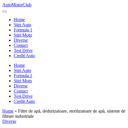
Skip
AutoMotorClub
to
Totul
content
despre
Home
masini
Stiri Auto
si
Formula 1
pasionatii
Stiri Moto
de
Diverse
masini
Contact
Test Drive
Credit Auto
Home
Stiri Auto
Formula 1
Stiri Moto
Diverse
Contact
Test Drive
Credit Auto
Home
»
Filtre de apă, dedurizatoare, sterilizatoare de apă, sisteme de
filtrare industriale
Posted
Diverse
in