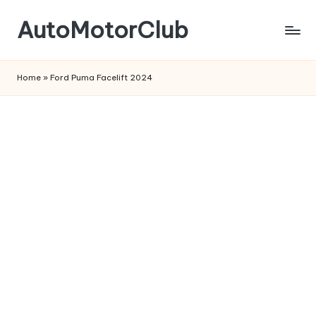
AutoMotorClub
Skip
to
Totul
content
despre
Home
»
Ford Puma Facelift 2024
masini
si
pasionatii
de
masini