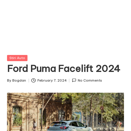
Posted
Stiri Auto
in
Ford Puma Facelift 2024
By
Bogdan
February 7, 2024
No Comments
Posted
by