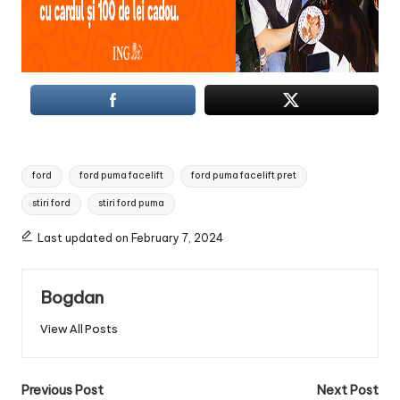
Tags:
ford
ford puma facelift
ford puma facelift pret
stiri ford
stiri ford puma
Last updated on February 7, 2024
Bogdan
View All Posts
Post
Previous Post
Next Post