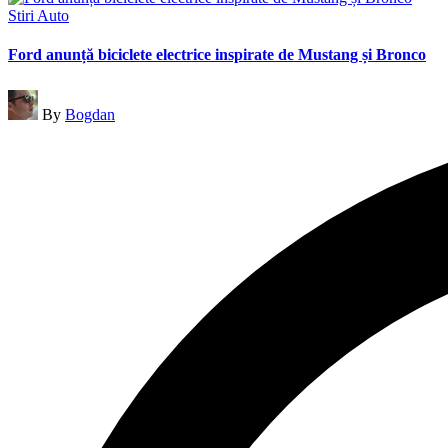
Posted
Stiri Auto
in
Ford anunță biciclete electrice inspirate de Mustang și Bronco
Posted
By
Bogdan
by