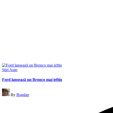
Posted
Stiri Auto
in
Ford lansează un Bronco mai ieftin
Posted
By
Bogdan
by