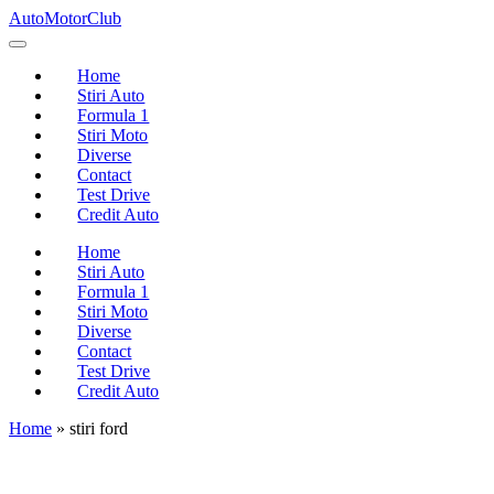
Skip
AutoMotorClub
to
Totul
content
despre
Home
masini
Stiri Auto
si
Formula 1
pasionatii
Stiri Moto
de
Diverse
masini
Contact
Test Drive
Credit Auto
Home
Stiri Auto
Formula 1
Stiri Moto
Diverse
Contact
Test Drive
Credit Auto
Home
»
stiri ford