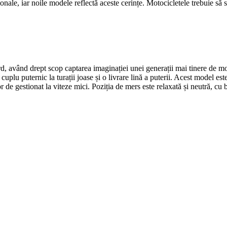
iționale, iar noile modele reflectă aceste cerințe. Motocicletele trebuie să 
ând drept scop captarea imaginației unei generații mai tinere de motoci
plu puternic la turații joase și o livrare lină a puterii. Acest model est
or de gestionat la viteze mici. Poziția de mers este relaxată și neutră, cu 