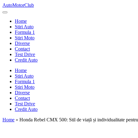
Skip
AutoMotorClub
to
Totul
content
despre
Home
masini
Stiri Auto
si
Formula 1
pasionatii
Stiri Moto
de
Diverse
masini
Contact
Test Drive
Credit Auto
Home
Stiri Auto
Formula 1
Stiri Moto
Diverse
Contact
Test Drive
Credit Auto
Home
»
Honda Rebel CMX 500: Stil de viață și individualitate pentru t