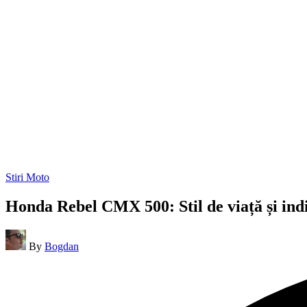
Posted
Stiri Moto
in
Honda Rebel CMX 500: Stil de viață și indiv
Posted
By
Bogdan
by