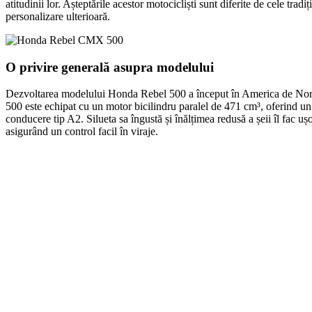
atitudinii lor. Așteptările acestor motocicliști sunt diferite de cele trad
personalizare ulterioară.
O privire generală asupra modelului
Dezvoltarea modelului Honda Rebel 500 a început în America de Nord, av
500 este echipat cu un motor bicilindru paralel de 471 cm³, oferind un cu
conducere tip A2. Silueta sa îngustă și înălțimea redusă a șeii îl fac uș
asigurând un control facil în viraje.