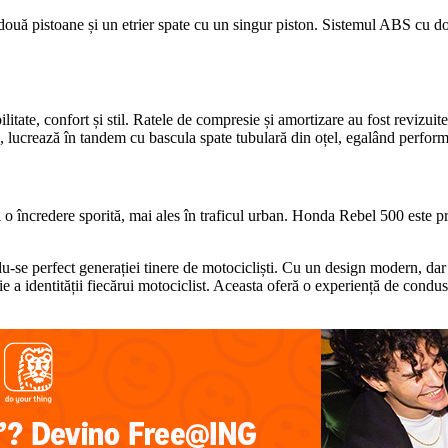
 două pistoane și un etrier spate cu un singur piston. Sistemul ABS cu do
litate, confort și stil. Ratele de compresie și amortizare au fost revizu
ucrează în tandem cu bascula spate tubulară din oțel, egalând performanțe
 o încredere sporită, mai ales în traficul urban. Honda Rebel 500 este pro
-se perfect generației tinere de motocicliști. Cu un design modern, dar c
ie a identității fiecărui motociclist. Aceasta oferă o experiență de condus