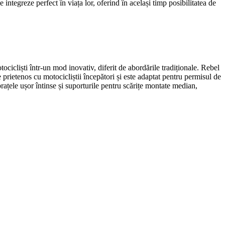
se integreze perfect în viața lor, oferind în același timp posibilitatea de
cliști într-un mod inovativ, diferit de abordările tradiționale. Rebel
e prietenos cu motocicliștii începători și este adaptat pentru permisul de
brațele ușor întinse și suporturile pentru scărițe montate median,