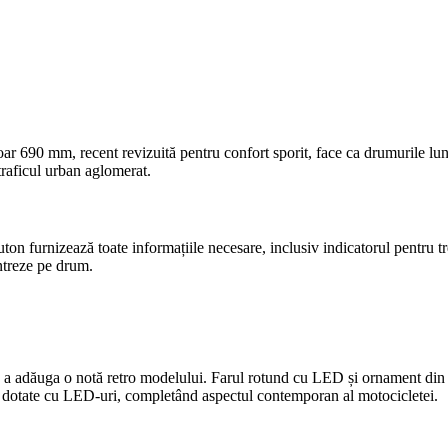
doar 690 mm, recent revizuită pentru confort sporit, face ca drumurile l
 traficul urban aglomerat.
n furnizează toate informațiile necesare, inclusiv indicatorul pentru tr
entreze pe drum.
tru a adăuga o notă retro modelului. Farul rotund cu LED și ornament din
a, dotate cu LED-uri, completând aspectul contemporan al motocicletei.