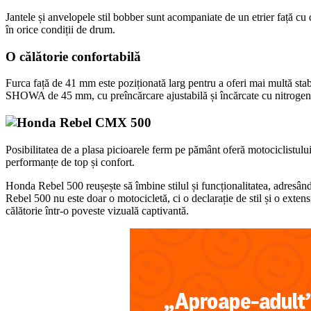
Jantele și anvelopele stil bobber sunt acompaniate de un etrier față cu
în orice condiții de drum.
O călătorie confortabilă
Furca față de 41 mm este poziționată larg pentru a oferi mai multă stabi
SHOWA de 45 mm, cu preîncărcare ajustabilă și încărcate cu nitrogen, l
Posibilitatea de a plasa picioarele ferm pe pământ oferă motociclistului
performanțe de top și confort.
Honda Rebel 500 reușește să îmbine stilul și funcționalitatea, adresându
Rebel 500 nu este doar o motocicletă, ci o declarație de stil și o extens
călătorie într-o poveste vizuală captivantă.