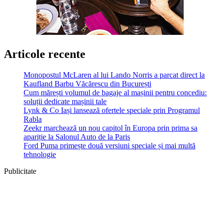
Articole recente
Monopostul McLaren al lui Lando Norris a parcat direct la
Kaufland Barbu Văcărescu din București
Cum mărești volumul de bagaje al mașinii pentru concediu:
soluții dedicate mașinii tale
Lynk & Co Iași lansează ofertele speciale prin Programul
Rabla
Zeekr marchează un nou capitol în Europa prin prima sa
apariție la Salonul Auto de la Paris
Ford Puma primește două versiuni speciale și mai multă
tehnologie
Publicitate