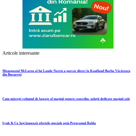
Articole interesante
Monopostul McLaren al lui Lando Norris a parcat direct la Kaufland Barbu Văcărescu
din București
Cum mărești volumul de bagaje al mașinii pentru concediu: soluții dedicate mașinii tale
Lynk & Co Iași lansează ofertele speciale prin Programul Rabla