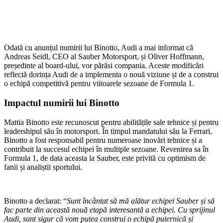
Odată cu anunțul numirii lui Binotto, Audi a mai informat că
Andreas Seidl, CEO al Sauber Motorsport, și Oliver Hoffmann,
președinte al board-ului, vor părăsi compania. Aceste modificări
reflectă dorința Audi de a implementa o nouă viziune și de a construi
o echipă competitivă pentru viitoarele sezoane de Formula 1.
Impactul numirii lui Binotto
Mattia Binotto este recunoscut pentru abilitățile sale tehnice și pentru
leadershipul său în motorsport. În timpul mandatului său la Ferrari,
Binotto a fost responsabil pentru numeroase inovări tehnice și a
contribuit la succesul echipei în multiple sezoane. Revenirea sa în
Formula 1, de data aceasta la Sauber, este privită cu optimism de
fanii și analiștii sportului.
Binotto a declarat: “
Sunt încântat să mă alătur echipei Sauber și să
fac parte din această nouă etapă interesantă a echipei. Cu sprijinul
Audi, sunt sigur că vom putea construi o echipă puternică și