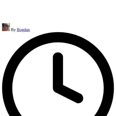
Posted
By
Bogdan
by