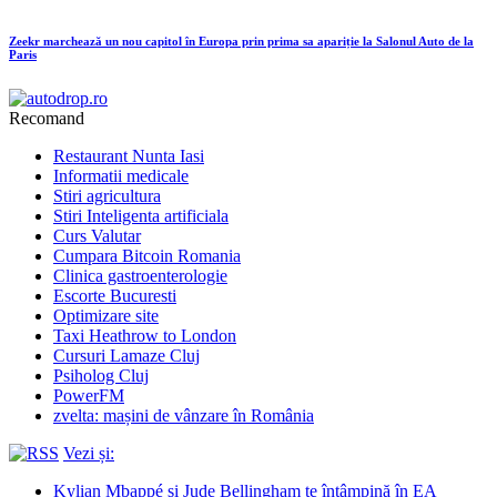
Zeekr marchează un nou capitol în Europa prin prima sa apariție la Salonul Auto de la
Paris
Recomand
Restaurant Nunta Iasi
Informatii medicale
Stiri agricultura
Stiri Inteligenta artificiala
Curs Valutar
Cumpara Bitcoin Romania
Clinica gastroenterologie
Escorte Bucuresti
Optimizare site
Taxi Heathrow to London
Cursuri Lamaze Cluj
Psiholog Cluj
PowerFM
zvelta: mașini de vânzare în România
Vezi și:
Kylian Mbappé și Jude Bellingham te întâmpină în EA