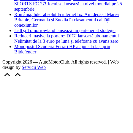
SPORTS FC 27! Jocul se lansează la nivel mondial pe 25
septembrie
România, lider absolut la internet fix: Am depășit Marea
Britanie, Germania și Suedia în clasamentul calității
conexiunilor
Lidl și Tomorrowland lansează un parteneriat strategic
Reduceri masive la portare: DIGI lansează abonamentul
Nelimitat de la 3 euro pe lună și telefoane cu avans zero
Monopostul Scuderia Ferrari HP a ajuns la Iași prin
Bitdefender
Copyright 2026 — AutoMotorClub. All rights reserved. | Web
design by
Servicii Web
Scroll
to
Top