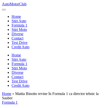
Skip
AutoMotorClub
to
Totul
content
despre
Home
masini
Stiri Auto
si
Formula 1
pasionatii
Stiri Moto
de
Diverse
masini
Contact
Test Drive
Credit Auto
Home
Stiri Auto
Formula 1
Stiri Moto
Diverse
Contact
Test Drive
Credit Auto
Home
»
Mattia Binotto revine în Formula 1 ca director tehnic la
Sauber
Posted
Formula 1
in