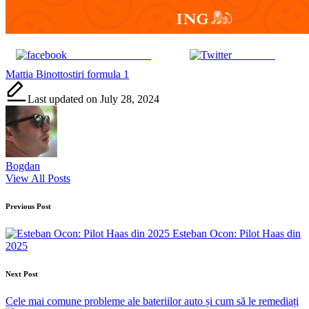
Share on Facebook
Post on X
Tags:
Mattia Binotto
stiri formula 1
Last updated on July 28, 2024
Bogdan
View All Posts
Post
Previous Post
navigation
Esteban Ocon: Pilot Haas din
2025
Next Post
Cele mai comune probleme ale bateriilor auto și cum să le remediați