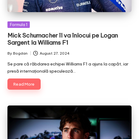
Posted
Formula 1
in
Mick Schumacher îl va înlocui pe Logan
Sargent la Williams F1
By
Bogdan
August 27, 2024
Posted
by
Se pare că răbdarea echipei Williams F1 a ajuns la capăt, iar
presă internațională speculează…
Read More