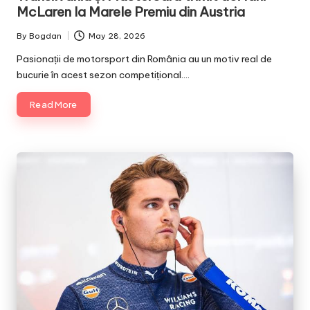
McLaren la Marele Premiu din Austria
By
Bogdan
May 28, 2026
Posted
by
Pasionații de motorsport din România au un motiv real de
bucurie în acest sezon competițional.…
Read More