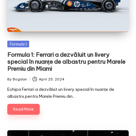
Posted
Formula 1
in
Formula 1: Ferrari a dezvăluit un livery
special în nuanțe de albastru pentru Marele
Premiu din Miami
By
Bogdan
April 25, 2024
Posted
by
Echipa Ferrari a dezvăluit un livery special în nuanțe de
albastru pentru Marele Premiu din…
Read More