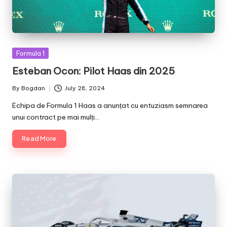
Posted
Formula 1
in
Esteban Ocon: Pilot Haas din 2025
By
Bogdan
July 28, 2024
Posted
by
Echipa de Formula 1 Haas a anunțat cu entuziasm semnarea
unui contract pe mai mulți…
Read More