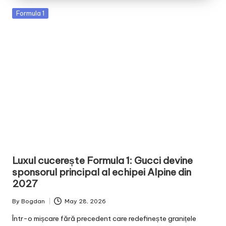
Posted
Formula 1
in
Luxul cucerește Formula 1: Gucci devine
sponsorul principal al echipei Alpine din
2027
By
Bogdan
May 28, 2026
Posted
by
Într-o mișcare fără precedent care redefinește granițele