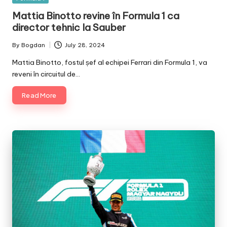
in
Mattia Binotto revine în Formula 1 ca
director tehnic la Sauber
By
Bogdan
July 28, 2024
Posted
by
Mattia Binotto, fostul șef al echipei Ferrari din Formula 1, va
reveni în circuitul de…
Read More