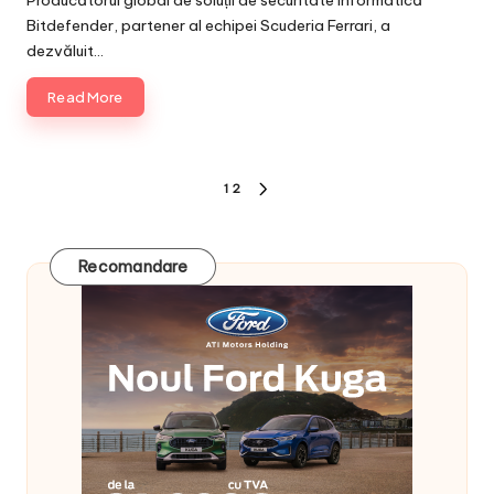
Bitdefender, partener al echipei Scuderia Ferrari, a
dezvăluit…
Read More
Posts
1
2
NEXT
pagination
PAGE
Recomandare