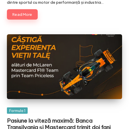
dintre sportul cu motor de performanță și industria…
Read More
Posted
Formula 1
in
Pasiune la viteză maximă: Banca
Transilvania și Mastercard trimit doi fani