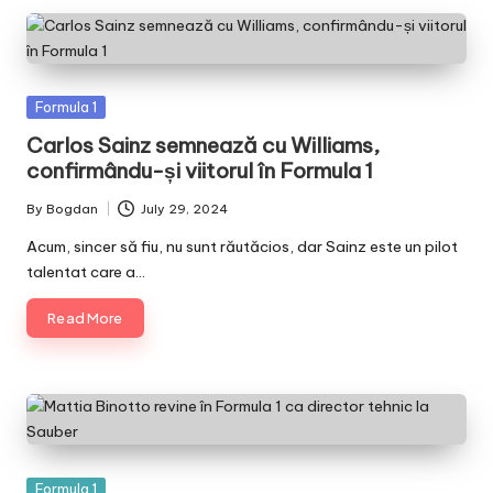
Posted
Formula 1
in
Carlos Sainz semnează cu Williams,
confirmându-și viitorul în Formula 1
By
Bogdan
July 29, 2024
Posted
by
Acum, sincer să fiu, nu sunt răutăcios, dar Sainz este un pilot
talentat care a…
Read More
Posted
Formula 1