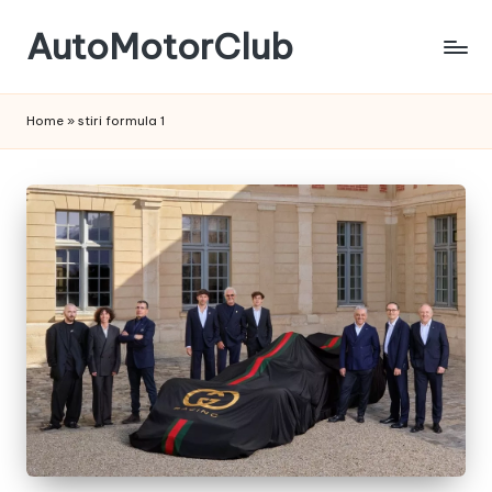
AutoMotorClub
Skip
to
Totul
content
despre
Home
»
stiri formula 1
masini
si
pasionatii
de
masini