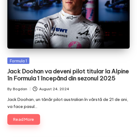
Posted
Formula 1
in
Jack Doohan va deveni pilot titular la Alpine
în Formula 1 începând din sezonul 2025
By
Bogdan
August 24, 2024
Posted
by
Jack Doohan, un tânăr pilot australian în vârstă de 21 de ani,
va face pasul…
Read More