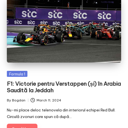
Posted
Formula 1
in
F1: Victorie pentru Verstappen (și) în Arabia
Saudită la Jeddah
By
Bogdan
March 11, 2024
Posted
by
Nu-mi place deloc telenovela din interiorul echipei Red Bull.
Circulă zvonuri care spun că după…