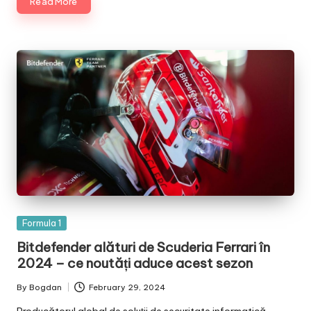
Read More
Posted
Formula 1
in
Bitdefender alături de Scuderia Ferrari în
2024 – ce noutăți aduce acest sezon
By
Bogdan
February 29, 2024
Posted
by
Producătorul global de soluții de securitate informatică