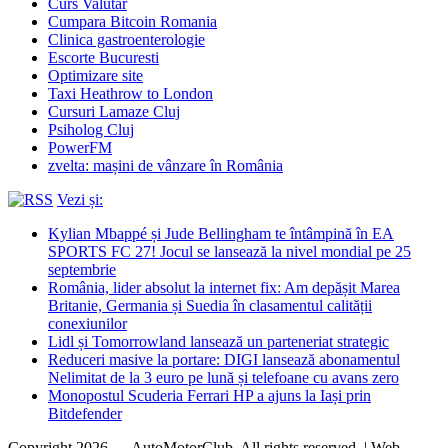
Curs Valutar
Cumpara Bitcoin Romania
Clinica gastroenterologie
Escorte Bucuresti
Optimizare site
Taxi Heathrow to London
Cursuri Lamaze Cluj
Psiholog Cluj
PowerFM
zvelta: mașini de vânzare în România
Vezi și:
Kylian Mbappé și Jude Bellingham te întâmpină în EA
SPORTS FC 27! Jocul se lansează la nivel mondial pe 25
septembrie
România, lider absolut la internet fix: Am depășit Marea
Britanie, Germania și Suedia în clasamentul calității
conexiunilor
Lidl și Tomorrowland lansează un parteneriat strategic
Reduceri masive la portare: DIGI lansează abonamentul
Nelimitat de la 3 euro pe lună și telefoane cu avans zero
Monopostul Scuderia Ferrari HP a ajuns la Iași prin
Bitdefender
Copyright 2026 — AutoMotorClub. All rights reserved. | Web