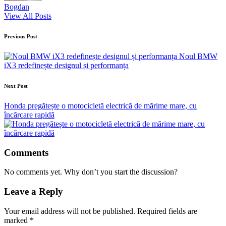
Bogdan
View All Posts
Post
Previous Post
navigation
Noul BMW
iX3 redefinește designul și performanța
Next Post
Honda pregătește o motocicletă electrică de mărime mare, cu
încărcare rapidă
Comments
No comments yet. Why don’t you start the discussion?
Leave a Reply
Your email address will not be published.
Required fields are
marked
*