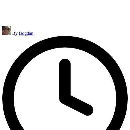
Posted
By
Bogdan
by