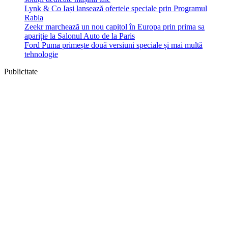
Lynk & Co Iași lansează ofertele speciale prin Programul
Rabla
Zeekr marchează un nou capitol în Europa prin prima sa
apariție la Salonul Auto de la Paris
Ford Puma primește două versiuni speciale și mai multă
tehnologie
Publicitate