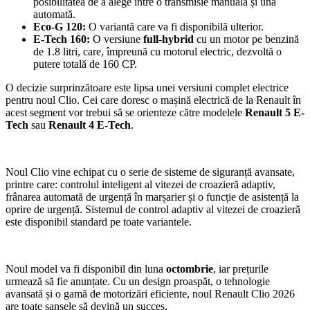
posibilitatea de a alege între o transmisie manuală și una
automată.
Eco-G 120:
O variantă care va fi disponibilă ulterior.
E-Tech 160:
O versiune
full-hybrid
cu un motor pe benzină
de 1.8 litri, care, împreună cu motorul electric, dezvoltă o
putere totală de 160 CP.
O decizie surprinzătoare este lipsa unei versiuni complet electrice
pentru noul Clio. Cei care doresc o mașină electrică de la Renault în
acest segment vor trebui să se orienteze către modelele
Renault 5 E-
Tech
sau
Renault 4 E-Tech
.
Noul Clio vine echipat cu o serie de sisteme de siguranță avansate,
printre care: controlul inteligent al vitezei de croazieră adaptiv,
frânarea automată de urgență în marșarier și o funcție de asistență la
oprire de urgență. Sistemul de control adaptiv al vitezei de croazieră
este disponibil standard pe toate variantele.
Noul model va fi disponibil din luna
octombrie
, iar prețurile
urmează să fie anunțate. Cu un design proaspăt, o tehnologie
avansată și o gamă de motorizări eficiente, noul Renault Clio 2026
are toate șansele să devină un succes.