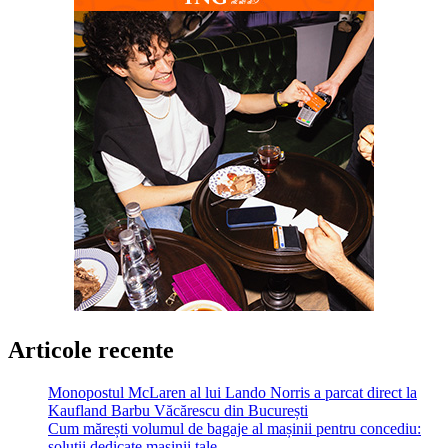
Articole recente
Monopostul McLaren al lui Lando Norris a parcat direct la
Kaufland Barbu Văcărescu din București
Cum mărești volumul de bagaje al mașinii pentru concediu:
soluții dedicate mașinii tale