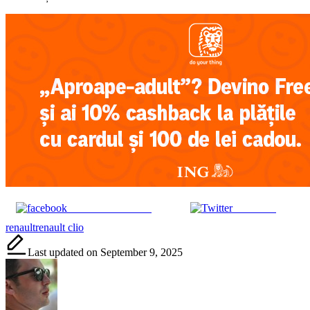
Share on Facebook
Post on X
Tags:
renault
renault clio
Last updated on September 9, 2025