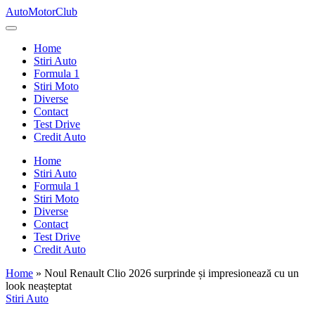
Skip
AutoMotorClub
to
Totul
content
despre
Home
masini
Stiri Auto
si
Formula 1
pasionatii
Stiri Moto
de
Diverse
masini
Contact
Test Drive
Credit Auto
Home
Stiri Auto
Formula 1
Stiri Moto
Diverse
Contact
Test Drive
Credit Auto
Home
»
Noul Renault Clio 2026 surprinde și impresionează cu un
look neașteptat
Posted
Stiri Auto
in