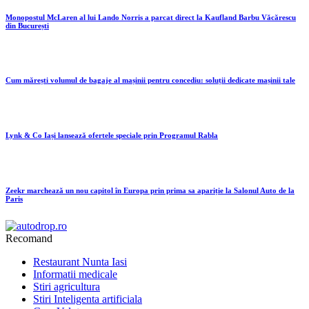
Monopostul McLaren al lui Lando Norris a parcat direct la Kaufland Barbu Văcărescu
din București
Cum mărești volumul de bagaje al mașinii pentru concediu: soluții dedicate mașinii tale
Lynk & Co Iași lansează ofertele speciale prin Programul Rabla
Zeekr marchează un nou capitol în Europa prin prima sa apariție la Salonul Auto de la
Paris
Recomand
Restaurant Nunta Iasi
Informatii medicale
Stiri agricultura
Stiri Inteligenta artificiala