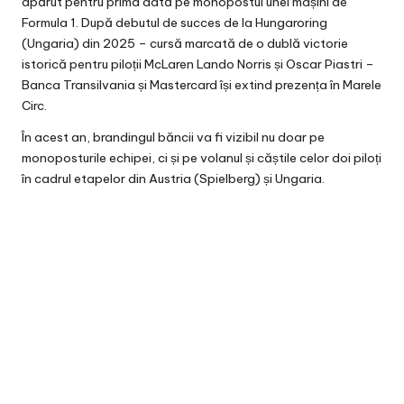
apărut pentru prima dată pe monopostul unei mașini de
Formula 1. După debutul de succes de la
Hungaroring
(Ungaria)
din 2025 – cursă marcată de o dublă victorie
istorică pentru piloții McLaren Lando Norris și Oscar Piastri –
Banca Transilvania și Mastercard își extind prezența în Marele
Circ.
În acest an, brandingul băncii va fi vizibil nu doar pe
monoposturile echipei, ci și pe volanul și căștile celor doi piloți
în cadrul etapelor din Austria (Spielberg) și Ungaria.