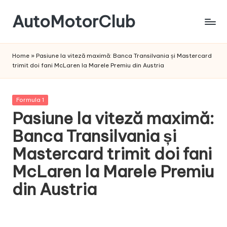
AutoMotorClub
Skip
to
Totul
content
despre
Home
»
Pasiune la viteză maximă: Banca Transilvania și Mastercard
masini
trimit doi fani McLaren la Marele Premiu din Austria
si
pasionatii
de
Posted
Formula 1
masini
in
Pasiune la viteză maximă:
Banca Transilvania și
Mastercard trimit doi fani
McLaren la Marele Premiu
din Austria