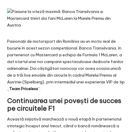
by
Pasionații de motorsport din România au un motiv real de
bucurie în acest sezon competițional. Banca Transilvania, în
parteneriat cu Mastercard și echipa de
Formula 1 McLaren
, a
dat startul unei noi campanii spectaculoase dedicate fanilor
adrenalinei. Doi câștigători norocoși vor avea ocazia unică
de a trăi live emoțiile din circuite în cadrul Marelui Premiu al
Austriei (Spielberg), prin intermediul unei experiențe VIP de tip
„
Team Priceless
”.
Continuarea unei povești de succes
pe circuitele F1
Această inițiativă marchează o nouă etapă în parteneriatul
strategic început anul trecut, când o bancă românească a