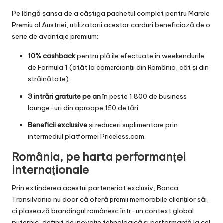
Pe lângă șansa de a câștiga pachetul complet pentru Marele
Premiu al Austriei, utilizatorii acestor carduri beneficiază de o
serie de avantaje premium:
10% cashback
pentru plățile efectuate în weekendurile
de Formula 1 (atât la comercianții din România, cât și din
străinătate).
3 intrări gratuite pe an
în peste 1.800 de business
lounge-uri din aproape 150 de țări.
Beneficii exclusive
și reduceri suplimentare prin
intermediul platformei Priceless.com.
România, pe harta performanței
internaționale
Prin extinderea acestui parteneriat exclusiv, Banca
Transilvania nu doar că oferă premii memorabile clienților săi,
ci plasează brandingul românesc într-un context global
puternic, definit de inovație tehnologică și performanță la cel