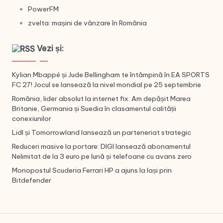
PowerFM
zvelta: mașini de vânzare în România
Vezi și:
Kylian Mbappé și Jude Bellingham te întâmpină în EA SPORTS
FC 27! Jocul se lansează la nivel mondial pe 25 septembrie
România, lider absolut la internet fix: Am depășit Marea
Britanie, Germania și Suedia în clasamentul calității
conexiunilor
Lidl și Tomorrowland lansează un parteneriat strategic
Reduceri masive la portare: DIGI lansează abonamentul
Nelimitat de la 3 euro pe lună și telefoane cu avans zero
Monopostul Scuderia Ferrari HP a ajuns la Iași prin
Bitdefender