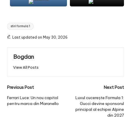
Tags:
stiri formula 1
Last updated on May 30, 2026
Bogdan
View All Posts
Post
Previous Post
Next Post
navigation
Ferrari Luce: Un nou capitol
Luxul cucerește Formula 1:
pentru marca din Maranello
Gucci devine sponsorul
principal al echipei Alpine
din 2027