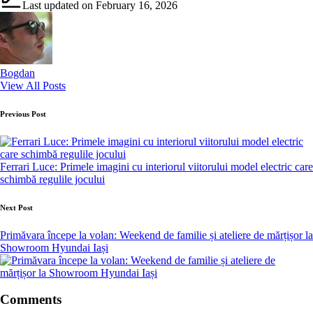
Last updated on February 16, 2026
Bogdan
View All Posts
Post
Previous Post
navigation
Ferrari Luce: Primele imagini cu interiorul viitorului model electric care
schimbă regulile jocului
Next Post
Primăvara începe la volan: Weekend de familie și ateliere de mărțișor la
Showroom Hyundai Iași
Comments