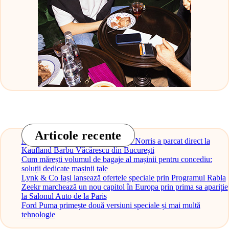
Articole recente
Monopostul McLaren al lui Lando Norris a parcat direct la
Kaufland Barbu Văcărescu din București
Cum mărești volumul de bagaje al mașinii pentru concediu:
soluții dedicate mașinii tale
Lynk & Co Iași lansează ofertele speciale prin Programul Rabla
Zeekr marchează un nou capitol în Europa prin prima sa apariție
la Salonul Auto de la Paris
Ford Puma primește două versiuni speciale și mai multă
tehnologie