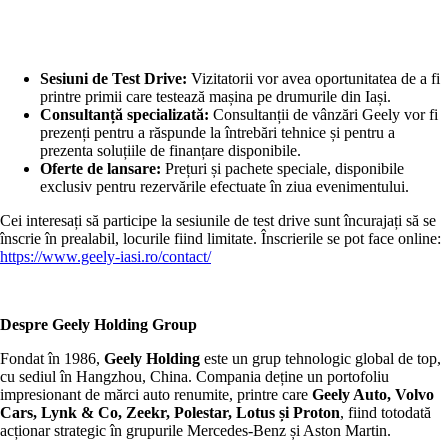
Sesiuni de Test Drive:
Vizitatorii vor avea oportunitatea de a fi
printre primii care testează mașina pe drumurile din Iași.
Consultanță specializată:
Consultanții de vânzări Geely vor fi
prezenți pentru a răspunde la întrebări tehnice și pentru a
prezenta soluțiile de finanțare disponibile.
Oferte de lansare:
Prețuri și pachete speciale, disponibile
exclusiv pentru rezervările efectuate în ziua evenimentului.
Cei interesați să participe la sesiunile de test drive sunt încurajați să se
înscrie în prealabil, locurile fiind limitate. Înscrierile se pot face online:
https://www.geely-iasi.ro/contact/
Despre Geely Holding Group
Fondat în 1986,
Geely Holding
este un grup tehnologic global de top,
cu sediul în Hangzhou, China. Compania deține un portofoliu
impresionant de mărci auto renumite, printre care
Geely Auto, Volvo
Cars, Lynk & Co, Zeekr, Polestar, Lotus și Proton
, fiind totodată
acționar strategic în grupurile Mercedes-Benz și Aston Martin.