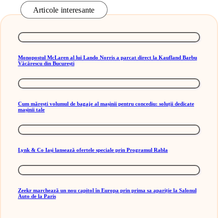
Articole interesante
Monopostul McLaren al lui Lando Norris a parcat direct la Kaufland Barbu
Văcărescu din București
Cum mărești volumul de bagaje al mașinii pentru concediu: soluții dedicate
mașinii tale
Lynk & Co Iași lansează ofertele speciale prin Programul Rabla
Zeekr marchează un nou capitol în Europa prin prima sa apariție la Salonul
Auto de la Paris