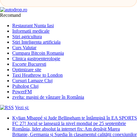
Recomand
Restaurant Nunta Iasi
Informatii medicale
Stiri agricultura
Stiri Inteligenta artificiala
Curs Valutar
Cumpara Bitcoin Romania
Clinica gastroenterologie
Escorte Bucuresti
Optimizare site
Taxi Heathrow to London
Cursuri Lamaze Cluj
Psiholog Cluj
PowerFM
zvelta: mașini de vânzare în România
Vezi și:
Kylian Mbappé și Jude Bellingham te întâmpină în EA SPORTS
FC 27! Jocul se lansează la nivel mondial pe 25 septembrie
România, lider absolut la internet fix: Am depășit Marea
Britanie, Germania și Suedia în clasamentul calității conexiunilor