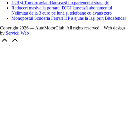
Lidl și Tomorrowland lansează un parteneriat strategic
Reduceri masive la portare: DIGI lansează abonamentul
Nelimitat de la 3 euro pe lună și telefoane cu avans zero
Monopostul Scuderia Ferrari HP a ajuns la Iași prin Bitdefender
Copyright 2026 — AutoMotorClub. All rights reserved. | Web design
by
Servicii Web
Scroll
to
Top