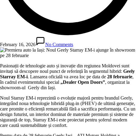
February 16, 2026
No Comments
Pasionații de tehnologie auto și inovație din regiunea Moldovei sunt
invitați să descopere noul punct de referință în segmentul hibrid:
Geely
Starray EM-i
. Lansarea oficială va avea loc pe data de
28 februarie
,
în cadrul evenimentului special
„Dealer Open Doors”
, organizat la
showroom-ul Geely din Iași.
Noul Starray EM-i reprezintă o evoluție majoră pentru brandul Geely,
integrând noua tehnologie hibridă plug-in (PHEV) de ultimă generație,
care promite o eficiență remarcabilă fără a sacrifica performanța. Cu un
design futurist, un interior dominat de materiale premium și sisteme de
siguranță de top, Starray EM-i este proiectat pentru șoferul modern
care caută sustenabilitate și confort.
Pentru data de 28 februarie Geely Iași – ATI Motors Holding a