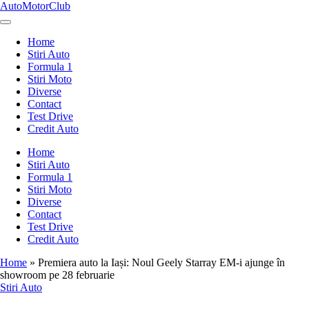
Skip
AutoMotorClub
to
Totul
content
despre
Home
masini
Stiri Auto
si
Formula 1
pasionatii
Stiri Moto
de
Diverse
masini
Contact
Test Drive
Credit Auto
Home
Stiri Auto
Formula 1
Stiri Moto
Diverse
Contact
Test Drive
Credit Auto
Home
»
Premiera auto la Iași: Noul Geely Starray EM-i ajunge în
showroom pe 28 februarie
Posted
Stiri Auto
in