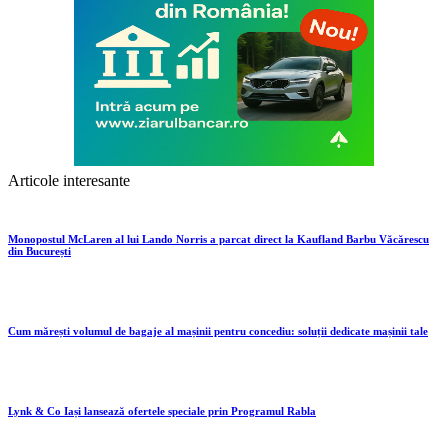
Articole interesante
Monopostul McLaren al lui Lando Norris a parcat direct la Kaufland Barbu Văcărescu
din București
Cum mărești volumul de bagaje al mașinii pentru concediu: soluții dedicate mașinii tale
Lynk & Co Iași lansează ofertele speciale prin Programul Rabla