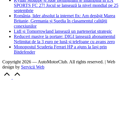
Kylian Mbappé și Jude Bellingham te întâmpină în EA
SPORTS FC 27! Jocul se lansează la nivel mondial pe 25
septembrie
România, lider absolut la internet fix: Am depășit Marea
Britanie, Germania și Suedia în clasamentul calității
conexiunilor
Lidl și Tomorrowland lansează un parteneriat strategic
Reduceri masive la portare: DIGI lansează abonamentul
Nelimitat de la 3 euro pe lună și telefoane cu avans zero
Monopostul Scuderia Ferrari HP a ajuns la Iași prin
Bitdefender
Copyright 2026 — AutoMotorClub. All rights reserved. | Web
design by
Servicii Web
Scroll
to
Top