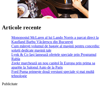
Articole recente
Monopostul McLaren al lui Lando Norris a parcat direct la
Kaufland Barbu Văcărescu din București
Cum mărești volumul de bagaje al mașinii pentru concediu:
soluții dedicate mașinii tale
Lynk & Co Iași lansează ofertele speciale prin Programul
Rabla
Zeekr marchează un nou capitol în Europa prin prima sa
apariție la Salonul Auto de la Paris
Ford Puma primește două versiuni speciale și mai multă
tehnologie
Publicitate