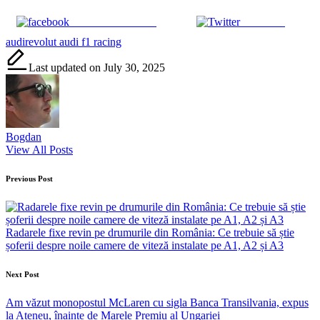
Share on Facebook
Post on X
Tags:
audi
revolut audi f1 racing
Last updated on July 30, 2025
Bogdan
View All Posts
Post
Previous Post
navigation
Radarele fixe revin pe drumurile din România: Ce trebuie să știe
șoferii despre noile camere de viteză instalate pe A1, A2 și A3
Next Post
Am văzut monopostul McLaren cu sigla Banca Transilvania, expus
la Ateneu, înainte de Marele Premiu al Ungariei