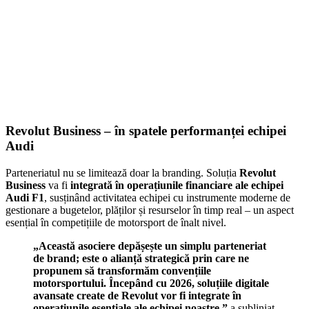
Revolut Business – în spatele performanței echipei
Audi
Parteneriatul nu se limitează doar la branding. Soluția
Revolut
Business
va fi
integrată în operațiunile financiare ale echipei
Audi F1
, susținând activitatea echipei cu instrumente moderne de
gestionare a bugetelor, plăților și resurselor în timp real – un aspect
esențial în competițiile de motorsport de înalt nivel.
„Această asociere depășește un simplu parteneriat
de brand; este o alianță strategică prin care ne
propunem să transformăm convențiile
motorsportului. Începând cu 2026, soluțiile digitale
avansate create de Revolut vor fi integrate în
operațiunile esențiale ale echipei noastre,”
a subliniat