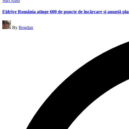
Posted
Stiri Auto
in
Eldrive România atinge 600 de puncte de încărcare și anunță pl
Posted
By
Bogdan
by