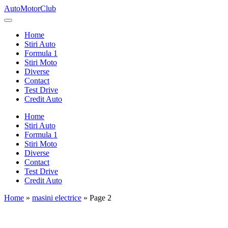
Skip
AutoMotorClub
to
Totul
content
despre
Home
masini
Stiri Auto
si
Formula 1
pasionatii
Stiri Moto
de
Diverse
masini
Contact
Test Drive
Credit Auto
Home
Stiri Auto
Formula 1
Stiri Moto
Diverse
Contact
Test Drive
Credit Auto
Home
»
masini electrice
»
Page 2