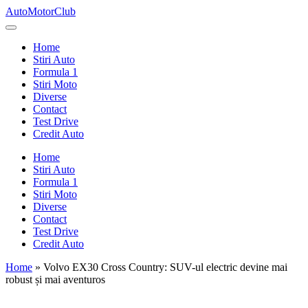
Skip
AutoMotorClub
to
Totul
content
despre
Home
masini
Stiri Auto
si
Formula 1
pasionatii
Stiri Moto
de
Diverse
masini
Contact
Test Drive
Credit Auto
Home
Stiri Auto
Formula 1
Stiri Moto
Diverse
Contact
Test Drive
Credit Auto
Home
»
Volvo EX30 Cross Country: SUV-ul electric devine mai
robust și mai aventuros