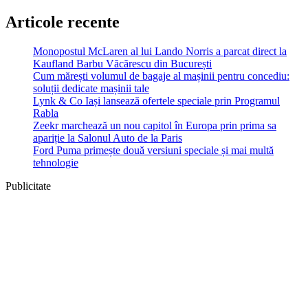
Articole recente
Monopostul McLaren al lui Lando Norris a parcat direct la
Kaufland Barbu Văcărescu din București
Cum mărești volumul de bagaje al mașinii pentru concediu:
soluții dedicate mașinii tale
Lynk & Co Iași lansează ofertele speciale prin Programul
Rabla
Zeekr marchează un nou capitol în Europa prin prima sa
apariție la Salonul Auto de la Paris
Ford Puma primește două versiuni speciale și mai multă
tehnologie
Publicitate