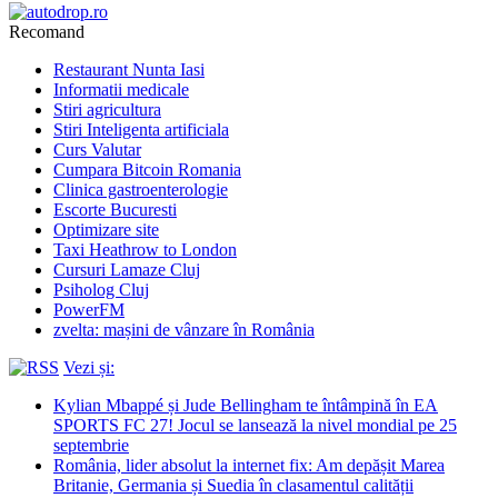
Recomand
Restaurant Nunta Iasi
Informatii medicale
Stiri agricultura
Stiri Inteligenta artificiala
Curs Valutar
Cumpara Bitcoin Romania
Clinica gastroenterologie
Escorte Bucuresti
Optimizare site
Taxi Heathrow to London
Cursuri Lamaze Cluj
Psiholog Cluj
PowerFM
zvelta: mașini de vânzare în România
Vezi și:
Kylian Mbappé și Jude Bellingham te întâmpină în EA
SPORTS FC 27! Jocul se lansează la nivel mondial pe 25
septembrie
România, lider absolut la internet fix: Am depășit Marea
Britanie, Germania și Suedia în clasamentul calității