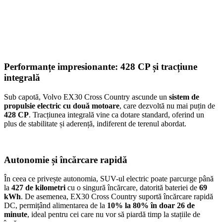
Performanțe impresionante: 428 CP și tracțiune
integrală
Sub capotă, Volvo EX30 Cross Country ascunde un
sistem de
propulsie electric cu două motoare
, care dezvoltă nu mai puțin de
428 CP
. Tracțiunea integrală vine ca dotare standard, oferind un
plus de stabilitate și aderență, indiferent de terenul abordat.
Autonomie și încărcare rapidă
În ceea ce privește autonomia, SUV-ul electric poate parcurge până
la
427 de kilometri
cu o singură încărcare, datorită bateriei de
69
kWh
. De asemenea, EX30 Cross Country suportă încărcare rapidă
DC, permițând alimentarea de la
10% la 80% în doar 26 de
minute
, ideal pentru cei care nu vor să piardă timp la stațiile de