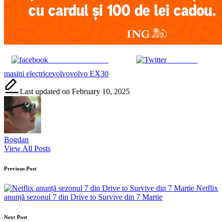
Share on Facebook
Post on X
Tags:
masini electrice
volvo
volvo EX30
Last updated on February 10, 2025
Bogdan
View All Posts
Post
Previous Post
navigation
Netflix
anunță sezonul 7 din Drive to Survive din 7 Martie
Next Post