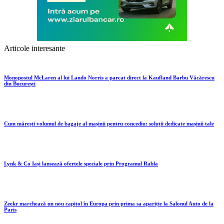
Articole interesante
Monopostul McLaren al lui Lando Norris a parcat direct la Kaufland Barbu Văcărescu
din București
Cum mărești volumul de bagaje al mașinii pentru concediu: soluții dedicate mașinii tale
Lynk & Co Iași lansează ofertele speciale prin Programul Rabla
Zeekr marchează un nou capitol în Europa prin prima sa apariție la Salonul Auto de la
Paris