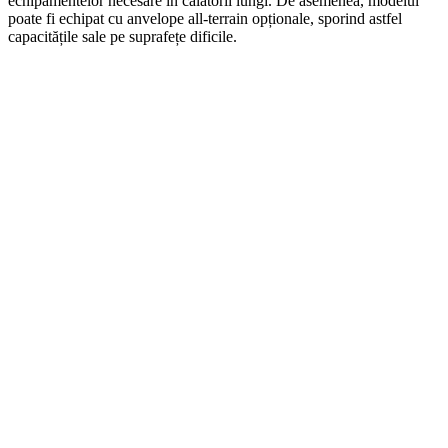
echipamentelor necesare în călătorii lungi. De asemenea, modelul
poate fi echipat cu anvelope all-terrain opționale, sporind astfel
capacitățile sale pe suprafețe dificile.