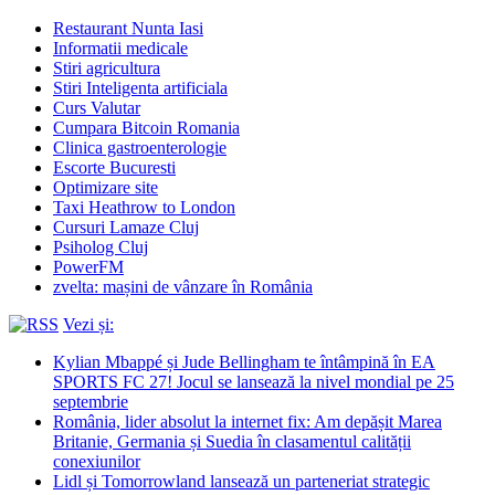
Restaurant Nunta Iasi
Informatii medicale
Stiri agricultura
Stiri Inteligenta artificiala
Curs Valutar
Cumpara Bitcoin Romania
Clinica gastroenterologie
Escorte Bucuresti
Optimizare site
Taxi Heathrow to London
Cursuri Lamaze Cluj
Psiholog Cluj
PowerFM
zvelta: mașini de vânzare în România
Vezi și:
Kylian Mbappé și Jude Bellingham te întâmpină în EA
SPORTS FC 27! Jocul se lansează la nivel mondial pe 25
septembrie
România, lider absolut la internet fix: Am depășit Marea
Britanie, Germania și Suedia în clasamentul calității
conexiunilor
Lidl și Tomorrowland lansează un parteneriat strategic