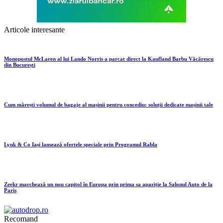
Articole interesante
Monopostul McLaren al lui Lando Norris a parcat direct la Kaufland Barbu Văcărescu
din București
Cum mărești volumul de bagaje al mașinii pentru concediu: soluții dedicate mașinii tale
Lynk & Co Iași lansează ofertele speciale prin Programul Rabla
Zeekr marchează un nou capitol în Europa prin prima sa apariție la Salonul Auto de la
Paris
Recomand