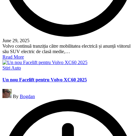
June 29, 2025
Volvo continuă tranziția către mobilitatea electrică și anunță viitorul
său SUV electric de clasă medie,…
Read More
Posted
Stiri Auto
in
Un nou Facelift pentru Volvo XC60 2025
Posted
By
Bogdan
by