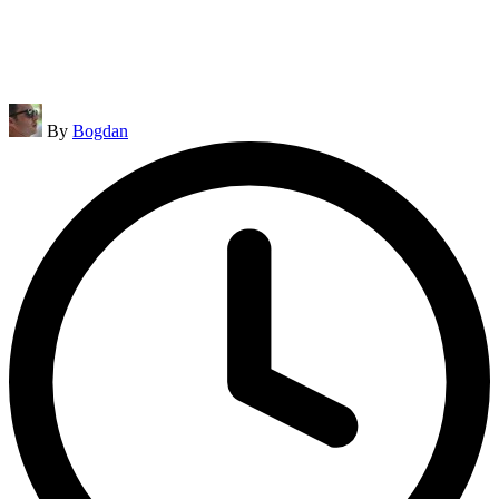
Posted
By
Bogdan
by