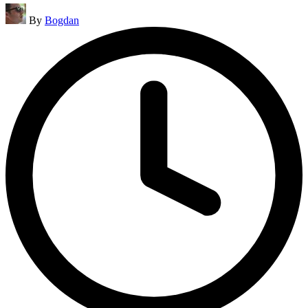
Posted
By
Bogdan
by