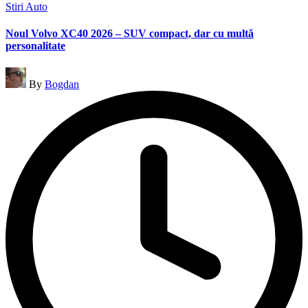
Posted
Stiri Auto
in
Noul Volvo XC40 2026 – SUV compact, dar cu multă
personalitate
Posted
By
Bogdan
by