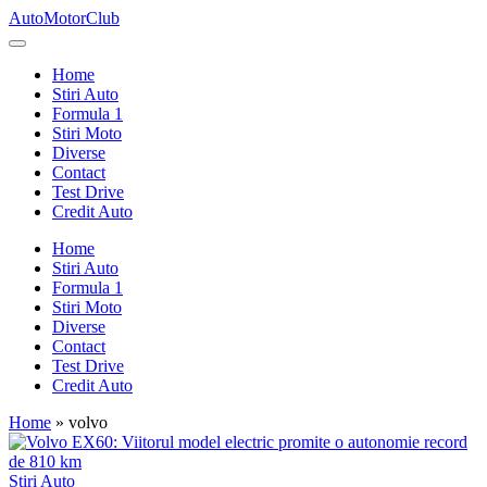
Skip
AutoMotorClub
to
Totul
content
despre
Home
masini
Stiri Auto
si
Formula 1
pasionatii
Stiri Moto
de
Diverse
masini
Contact
Test Drive
Credit Auto
Home
Stiri Auto
Formula 1
Stiri Moto
Diverse
Contact
Test Drive
Credit Auto
Home
»
volvo
Posted
Stiri Auto