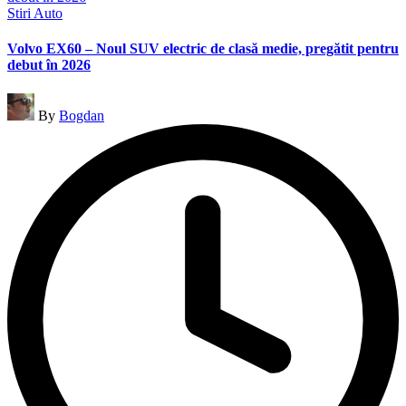
Posted
Stiri Auto
in
Volvo EX60 – Noul SUV electric de clasă medie, pregătit pentru
debut în 2026
Posted
By
Bogdan
by