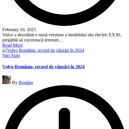
February 10, 2025
Volvo a dezvăluit o nouă versiune a modelului său electric EX30,
pregătită să cucerească terenuri…
Read More
Posted
Stiri Auto
in
Volvo România, record de vânzări în 2024
Posted
By
Bogdan
by