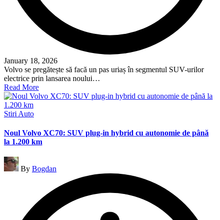
January 18, 2026
Volvo se pregătește să facă un pas uriaș în segmentul SUV-urilor
electrice prin lansarea noului…
Read More
Posted
Stiri Auto
in
Noul Volvo XC70: SUV plug-in hybrid cu autonomie de până
la 1.200 km
Posted
By
Bogdan
by