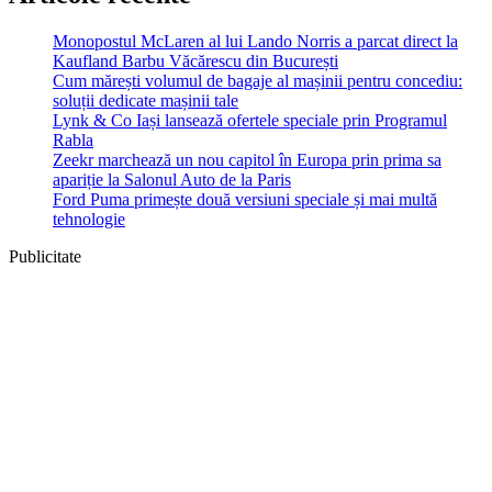
Monopostul McLaren al lui Lando Norris a parcat direct la
Kaufland Barbu Văcărescu din București
Cum mărești volumul de bagaje al mașinii pentru concediu:
soluții dedicate mașinii tale
Lynk & Co Iași lansează ofertele speciale prin Programul
Rabla
Zeekr marchează un nou capitol în Europa prin prima sa
apariție la Salonul Auto de la Paris
Ford Puma primește două versiuni speciale și mai multă
tehnologie
Publicitate