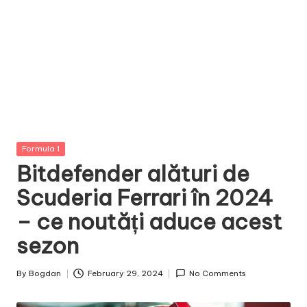
Posted
Formula 1
in
Bitdefender alături de
Scuderia Ferrari în 2024
– ce noutăți aduce acest
sezon
By
Bogdan
February 29, 2024
No Comments
Posted
by