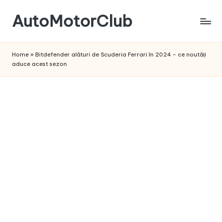
AutoMotorClub
Skip
to
Totul
content
despre
Home
»
Bitdefender alături de Scuderia Ferrari în 2024 – ce noutăți
masini
aduce acest sezon
si
pasionatii
de
masini