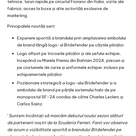
tehnice, tururi rapide pe circuitul Fiorano din Italia, vizite ale
fabricii, acces la boxe și alte activități exclusive de
marketing.
Principalele noutăți sunt:
Expunere sporită a brandului prin amplasarea simbolului
de brand lângă logo-ul Bitdefender pe căștile piloților.
Logo afișat pe tricourile piloților și ale șefului echipei,
începând cu Marele Premiu din Bahrain 2024, precum și
pe costumele de curse și uniformele echipei, inclusiv pe
echipamentele piloților.
Poziționare strategică a logo-ului Bitdefender și a
simbolului de brand pe părțile sistemului halo de pe
monopostul SF-24 condus de către Charles Leclerc și
Carlos Sainz.
“
Suntem încântați să marcăm debutul noului sezon alături
de partenerii noștri de la Scuderia Ferrari. Fanii vor observa
de acum o vizibilitate sporită a brandului Bitdefender pe