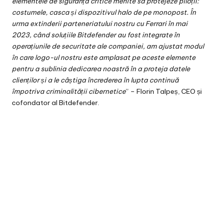
elementele de siguranță critice menite să protejeze piloții:
costumele, casca și dispozitivul halo de pe monopost. În
urma extinderii parteneriatului nostru cu Ferrari în mai
2023, când soluțiile Bitdefender au fost integrate în
operațiunile de securitate ale companiei, am ajustat modul
în care logo-ul nostru este amplasat pe aceste elemente
pentru a sublinia dedicarea noastră în a proteja datele
clienților și a le câștiga încrederea în lupta continuă
împotriva criminalității cibernetice
” – Florin Talpeș, CEO și
cofondator al Bitdefender.