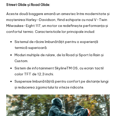
Street Glide și Road Glide:
Aceste două baggere emană un amestec între modernitate și
moștenirea Harley-Davidson, fiind echipate cu noul V-Twin
Milwaukee-Eight 117, un motor ce redefinește performanța și
confortul termic. Caracteristicile lor principale includ:
Sistemul de răcire îmbunătățit pentru o experiență
termică superioară.
Moduri multiple de rulare, de la Road și Sport la Rain și
Custom.
Sistem de infotainment SkylineTM OS, cu ecran tactil
color TFT de 12,3 inchi.
Suspensie îmbunătățită pentru confort pe distanțe lungi
și reducerea zgomotului la viteze ridicate.