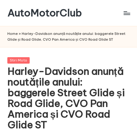
AutoMotorClub
Skip
to
Totul
content
despre
Home
»
Harley-Davidson anunță noutățile anului: baggerele Street
masini
Glide și Road Glide, CVO Pan America și CVO Road Glide ST
si
pasionatii
de
Posted
Stiri Moto
masini
in
Harley-Davidson anunță
noutățile anului:
baggerele Street Glide și
Road Glide, CVO Pan
America și CVO Road
Glide ST