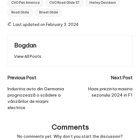
Tags:
CVO Pan America
CVO Road Glide ST
Harley Davidson
Road Glide
Street Glide
Last updated on February 3, 2024
Bogdan
View All Posts
Post
Previous Post
Next Post
navigation
Industria auto din Germania
Haas prezinta masina
prognozează o scădere a
sezonului 2024 in F1
vânzărilor de mașini
electrice
Comments
No comments yet. Why don’t you start the discussion?