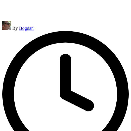
Posted
By
Bogdan
by