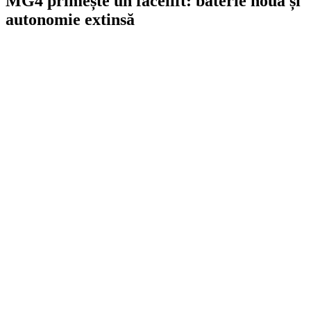
MG4 primește un facelift: baterie nouă și
autonomie extinsă