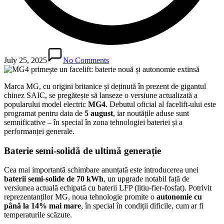
July 25, 2025
No Comments
Marca MG, cu origini britanice și deținută în prezent de gigantul
chinez SAIC, se pregătește să lanseze o versiune actualizată a
popularului model electric
MG4
. Debutul oficial al facelift-ului este
programat pentru data de
5 august
, iar noutățile aduse sunt
semnificative – în special în zona tehnologiei bateriei și a
performanței generale.
Baterie semi-solidă de ultimă generație
Cea mai importantă schimbare anunțată este introducerea unei
baterii semi-solide de 70 kWh
, un upgrade notabil față de
versiunea actuală echipată cu baterii LFP (litiu-fier-fosfat). Potrivit
reprezentanților MG, noua tehnologie promite o
autonomie cu
până la 14% mai mare
, în special în condiții dificile, cum ar fi
temperaturile scăzute.