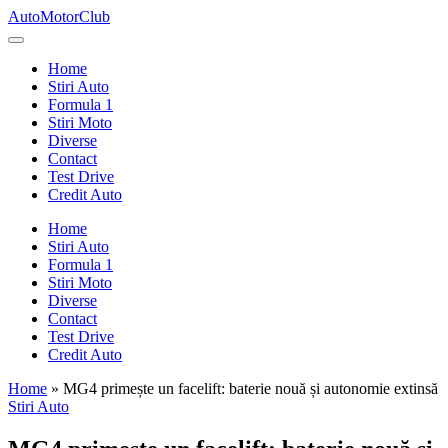
Skip
AutoMotorClub
to
Totul
content
despre
Home
masini
Stiri Auto
si
Formula 1
pasionatii
Stiri Moto
de
Diverse
masini
Contact
Test Drive
Credit Auto
Home
Stiri Auto
Formula 1
Stiri Moto
Diverse
Contact
Test Drive
Credit Auto
Home
»
MG4 primește un facelift: baterie nouă și autonomie extinsă
Posted
Stiri Auto
in