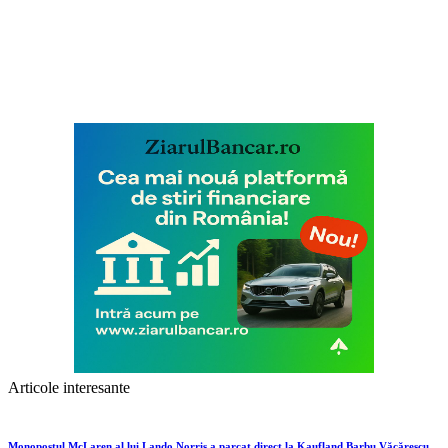
Articole interesante
Monopostul McLaren al lui Lando Norris a parcat direct la Kaufland Barbu Văcărescu