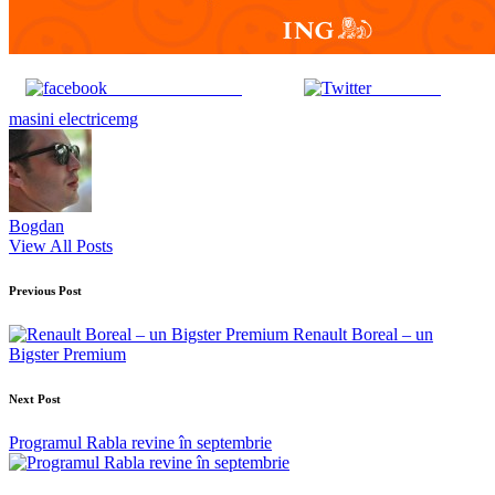
Share on Facebook
Post on X
Tags:
masini electrice
mg
Bogdan
View All Posts
Post
Previous Post
navigation
Renault Boreal – un
Bigster Premium
Next Post
Programul Rabla revine în septembrie