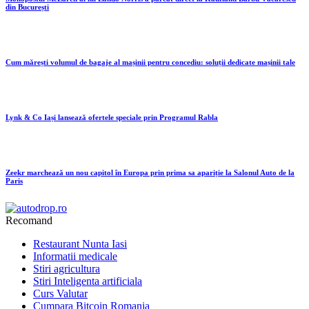
din București
Cum mărești volumul de bagaje al mașinii pentru concediu: soluții dedicate mașinii tale
Lynk & Co Iași lansează ofertele speciale prin Programul Rabla
Zeekr marchează un nou capitol în Europa prin prima sa apariție la Salonul Auto de la
Paris
Recomand
Restaurant Nunta Iasi
Informatii medicale
Stiri agricultura
Stiri Inteligenta artificiala
Curs Valutar
Cumpara Bitcoin Romania