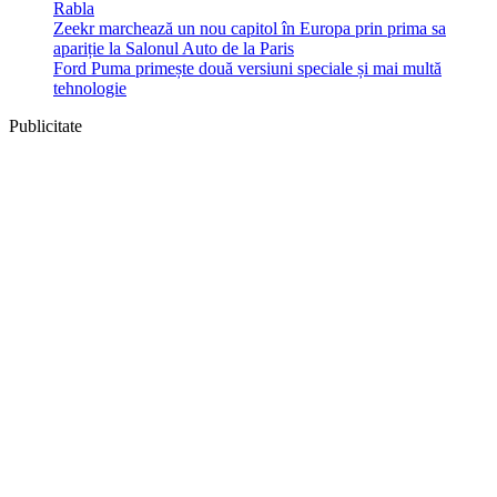
Rabla
Zeekr marchează un nou capitol în Europa prin prima sa
apariție la Salonul Auto de la Paris
Ford Puma primește două versiuni speciale și mai multă
tehnologie
Publicitate