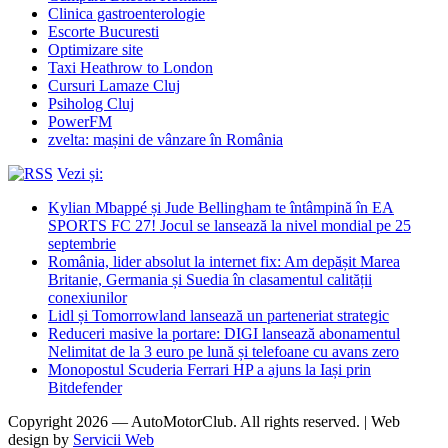
Clinica gastroenterologie
Escorte Bucuresti
Optimizare site
Taxi Heathrow to London
Cursuri Lamaze Cluj
Psiholog Cluj
PowerFM
zvelta: mașini de vânzare în România
Vezi și:
Kylian Mbappé și Jude Bellingham te întâmpină în EA
SPORTS FC 27! Jocul se lansează la nivel mondial pe 25
septembrie
România, lider absolut la internet fix: Am depășit Marea
Britanie, Germania și Suedia în clasamentul calității
conexiunilor
Lidl și Tomorrowland lansează un parteneriat strategic
Reduceri masive la portare: DIGI lansează abonamentul
Nelimitat de la 3 euro pe lună și telefoane cu avans zero
Monopostul Scuderia Ferrari HP a ajuns la Iași prin
Bitdefender
Copyright 2026 — AutoMotorClub. All rights reserved. | Web
design by
Servicii Web