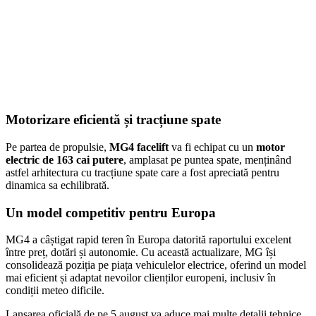
Motorizare eficientă și tracțiune spate
Pe partea de propulsie,
MG4 facelift
va fi echipat cu un
motor
electric de 163 cai putere
, amplasat pe puntea spate, menținând
astfel arhitectura cu tracțiune spate care a fost apreciată pentru
dinamica sa echilibrată.
Un model competitiv pentru Europa
MG4 a câștigat rapid teren în Europa datorită raportului excelent
între preț, dotări și autonomie. Cu această actualizare, MG își
consolidează poziția pe piața vehiculelor electrice, oferind un model
mai eficient și adaptat nevoilor clienților europeni, inclusiv în
condiții meteo dificile.
Lansarea oficială de pe 5 august va aduce mai multe detalii tehnice,