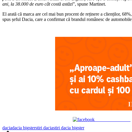
ani, la 38.000 de euro cât costă astăzi
”, spune Martinet.
El arată că marca are cel mai bun procent de reținere a clienților, 68
spus șeful Dacia, care a confirmat că brandul românesc de automobile 
Share on Facebook
Tags:
dacia
dacia bigster
stiri dacia
stiri dacia bigster