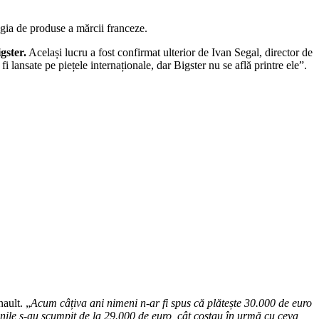
gia de produse a mărcii franceze.
gster.
Același lucru a fost confirmat ulterior de Ivan Segal, director de
lansate pe piețele internaționale, dar Bigster nu se află printre ele”.
ault. „
Acum câțiva ani nimeni n-ar fi spus că plătește 30.000 de euro
inile s-au scumpit de la 29.000 de euro, cât costau în urmă cu ceva