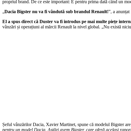
propriul brand. De ce este important: E pentru prima dată când un mo
„
Dacia Bigster nu va fi vândută sub brandul Renault!
”, a anunțat
El a spus direct că Duster va fi introdus pe mai multe piețe intern
vânzări și operațiuni al mărcii Renault la nivel global. „Nu există nici
Șeful vânzărilor Dacia, Xavier Martinet, spune că modelul Bigster are 
pentru un model Dacia. Astăzi avem Bigster, care oferă același raport