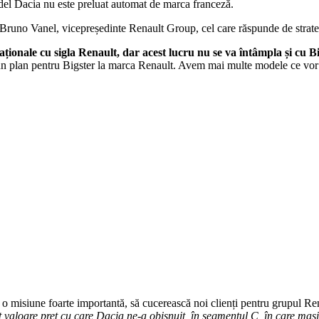
del Dacia nu este preluat automat de marca franceză.
 Bruno Vanel, vicepreședinte Renault Group, cel care răspunde de strate
aționale cu sigla Renault, dar acest lucru nu se va întâmpla și cu Bi
un plan pentru Bigster la marca Renault. Avem mai multe modele ce vor fi 
o misiune foarte importantă, să cucerească noi clienți pentru grupul Ren
 valoare preț cu care Dacia ne-a obișnuit, în segmentul C, în care maș