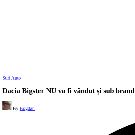
Posted
Stiri Auto
in
Dacia Bigster NU va fi vândut și sub bran
Posted
By
Bogdan
by