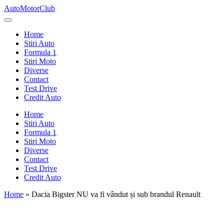
Skip
AutoMotorClub
to
Totul
content
despre
Home
masini
Stiri Auto
si
Formula 1
pasionatii
Stiri Moto
de
Diverse
masini
Contact
Test Drive
Credit Auto
Home
Stiri Auto
Formula 1
Stiri Moto
Diverse
Contact
Test Drive
Credit Auto
Home
»
Dacia Bigster NU va fi vândut și sub brandul Renault