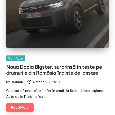
Posted
Stiri Auto
in
Noua Dacia Bigster, surprinsă în teste pe
drumurile din România înainte de lansare
By
Bogdan
October 22, 2024
Posted
by
Cu doar câteva săptămâni în urmă, la Salonul Internațional
Auto de la Paris, a fost…
Read More