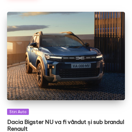
Posted
Stiri Auto
in
Dacia Bigster NU va fi vândut și sub brandul
Renault