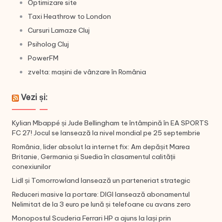
Optimizare site
Taxi Heathrow to London
Cursuri Lamaze Cluj
Psiholog Cluj
PowerFM
zvelta: mașini de vânzare în România
Vezi și:
Kylian Mbappé și Jude Bellingham te întâmpină în EA SPORTS
FC 27! Jocul se lansează la nivel mondial pe 25 septembrie
România, lider absolut la internet fix: Am depășit Marea
Britanie, Germania și Suedia în clasamentul calității
conexiunilor
Lidl și Tomorrowland lansează un parteneriat strategic
Reduceri masive la portare: DIGI lansează abonamentul
Nelimitat de la 3 euro pe lună și telefoane cu avans zero
Monopostul Scuderia Ferrari HP a ajuns la Iași prin