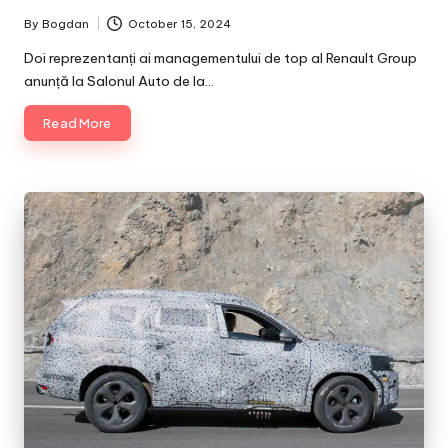
By
Bogdan
October 15, 2024
Posted
by
Doi reprezentanți ai managementului de top al Renault Group
anunță la Salonul Auto de la…
Read More