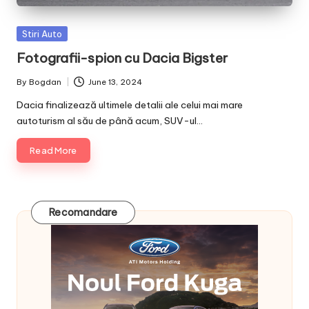
Posted
Stiri Auto
in
Fotografii-spion cu Dacia Bigster
By
Bogdan
June 13, 2024
Posted
by
Dacia finalizează ultimele detalii ale celui mai mare
autoturism al său de până acum, SUV-ul…
Read More
Recomandare