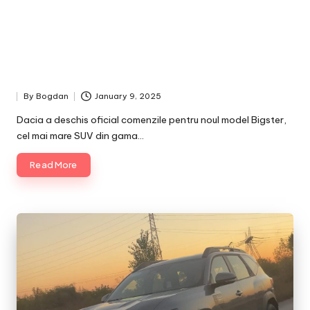
By
Bogdan
January 9, 2025
Posted
by
Dacia a deschis oficial comenzile pentru noul model Bigster,
cel mai mare SUV din gama…
Read More