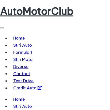
AutoMotorClub
Skip
to
Totul
content
despre
masini
Home
si
Stiri Auto
pasionatii
Formula 1
de
Stiri Moto
masini
Diverse
Contact
Test Drive
Credit Auto
Home
Stiri Auto