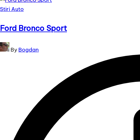
Posted
Stiri Auto
in
Ford Bronco Sport
Posted
By
Bogdan
by