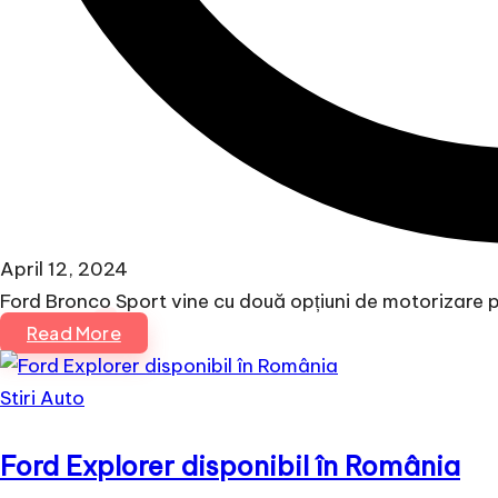
April 12, 2024
Ford Bronco Sport vine cu două opțiuni de motorizare pe
Read More
Posted
Stiri Auto
in
Ford Explorer disponibil în România