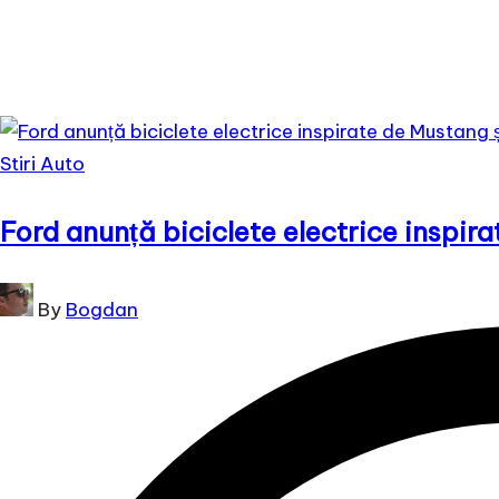
Posted
Stiri Auto
in
Ford anunță biciclete electrice inspir
Posted
By
Bogdan
by